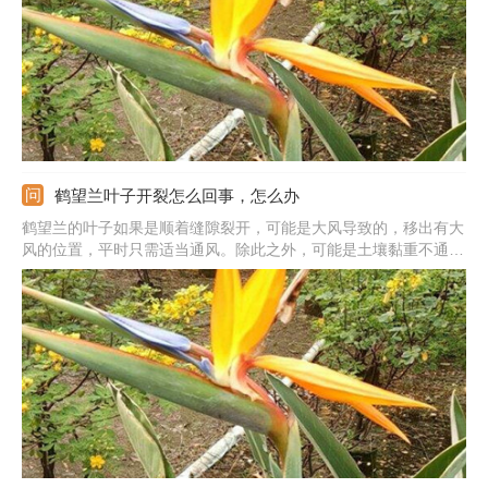
栽。
鹤望兰叶子开裂怎么回事，怎么办
鹤望兰的叶子如果是顺着缝隙裂开，可能是大风导致的，移出有大
风的位置，平时只需适当通风。除此之外，可能是土壤黏重不通透
导致的，可及时更换土壤，换上疏松、透气的沙质土。也可能是生
长环境中温度很低导致的，冬季温度要保持在10摄氏度以上。还可
能是空气干燥导致的，需注意开窗喷水。