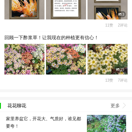
3
11赞 2评论
回顾一下酢浆草！让我现在的种植更有信心！
15
13赞 7评论
花花聊花
更多
家里养盆它，开花大、气质好，谁见都
要夸！