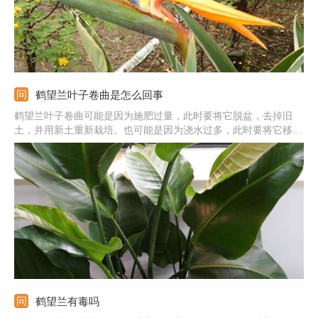
鹤望兰叶子卷曲是怎么回事
鹤望兰叶子卷曲可能是因为施肥过量，此时要将它脱盆，去掉旧
土，并用新土重新栽培。也可能是因为浇水过多，此时要将它移到
一个通风的地方，等花土晾干后，再重新养护。还可能是因为光照
太强，此时要准备一张遮光网，在有强光时为它遮光。
鹤望兰有毒吗