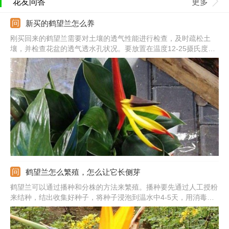
花友问答
更多
新买的鹤望兰怎么养
刚买回来的鹤望兰需要对土壤的透气性能进行检查，及时疏松土
壤，并检查花盆的透气透水孔状况。要放置在温度12-25摄氏度的
室内进行养殖，冬季室温不可长时间低于5摄氏度。最好把它放置
在家中的半阴、光照时长充足处进行养殖，可以选择阳台边边处。
刚买回来每隔20天左右施一次稀薄肥料即可。
鹤望兰怎么繁殖，怎么让它长侧芽
鹤望兰可以通过播种和分株的方法来繁殖。播种要先通过人工授粉
来结种，结出收集好种子，将种子浸泡到温水中4-5天，用消毒溶
液浸泡几分钟，捞出放在温暖处催芽，然后准备好合适的土壤，将
种子播撒进去。分株要结合春季换盆时进行，选好健壮的母株，用
刀子将根茎部分切开，分成几部分小植株，切口处涂抹草木灰移