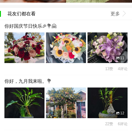
花友们都在看
更多
你好国庆节日快乐🎉💐🤗
11
13赞 4评论
你好，九月我来啦。💐
12
22赞 6评论