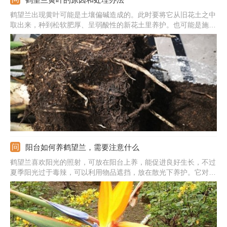
鹤望兰出现黄叶可能是土壤偏碱造成的。此时要将它从旧花土之中
取出来，种到松软肥厚、呈弱酸性的新花土里养护。也可能是施肥
太少造成的。此时要增加为它施肥的频率，为它补施一些肥效快的
花肥帮它恢复。还可能是光照过强造成的。此时要剪掉黄叶，并且
在光照较强的时候，使用遮光网为它遮光。
阳台如何养鹤望兰，需要注意什么
鹤望兰喜欢阳光的照射，可放在阳台上养，能促进良好生长，不过
夏季阳光过于毒辣，可以利用物品遮挡，放在散光下养护。它对水
分有需求，根据季节的变化来决定频率，水量不能过多。生长期要
合理施肥，每隔两周施次稀薄的液肥，花期前后增施肥料。温度维
持在15-25℃左右，冬季要高于5℃。