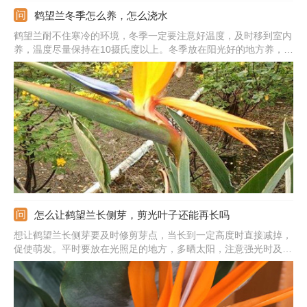
鹤望兰冬季怎么养，怎么浇水
鹤望兰耐不住寒冷的环境，冬季一定要注意好温度，及时移到室内
养，温度尽量保持在10摄氏度以上。冬季放在阳光好的地方养，比
如阳台、室内明亮处，冬季晚上不能放在窗台边，避免冷风侵袭。
入冬前要施次肥料，冬季可以停止施肥。控制好浇水，只要保证盆
土不过分干旱就可以。入冬之后，还需要适当修剪枝叶。
怎么让鹤望兰长侧芽，剪光叶子还能再长吗
想让鹤望兰长侧芽要及时修剪芽点，当长到一定高度时直接减掉，
促使萌发。平时要放在光照足的地方，多晒太阳，注意强光时及时
遮挡。最好能提供给它16-26度之间的温度，过高或过低时及时控
温。另外，还要给与充足的肥水，生长季定期浇水，让土壤湿润，
还要勤施肥，这样的环境植株自然会更快长出侧芽。