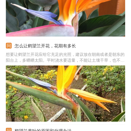
怎么让鹤望兰开花，花期有多长
想要让鹤望兰开花应给它充足的光照，建议放在朝南或者是朝东的
阳台上，多晒晒太阳。平时浇水要适量，不能让土壤干旱，也不能
有积水，微湿就行。还要勤喷水保湿，不能让空气环境太干燥。另
外，还要勤施薄肥，给予充足的养分。最好施加稀释的液肥，植株
可更好更快的吸收掉，促进生长，利于开花。
鹤望兰黄叶的原因和处理办法