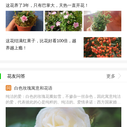
这花养了3年，只有巴掌大，天热一直开花！
这花结满红果子，比花好看100倍，越
养越上瘾！
花友问答
更多
白色玫瑰寓意和花语
纯洁的爱：白色的玫瑰花瓣如雪，不掺杂一丝杂色，因此寓意纯洁
的爱，代表彼此的心是纯粹的、纯洁的。爱情承诺：西方国家婚礼
的主色调一般都是白色的，代表庄重、圣洁，因此白色玫瑰的花语
为爱情承诺，表示希望和她携手共度一生。浪漫天真：白色是浪
漫、纯洁的颜色，白玫瑰还代表天真、浪漫。