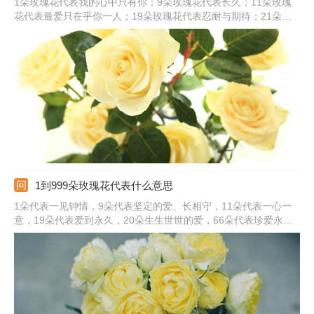
1朵玫瑰花代表我的心中只有你；9朵玫瑰花代表长久；11朵玫瑰
花代表最爱只在乎你一人；19朵玫瑰花代表忍耐与期待；21朵玫
瑰花代表真诚的爱；25朵玫瑰花代表祝你幸福；36朵玫瑰花代表
浪漫；50朵玫瑰花代表邂逅不期而遇；99朵玫瑰花代表天长地
久；100朵玫瑰花代表百分之百的爱。
1到999朵玫瑰花代表什么意思
1朵代表一见钟情，9朵代表坚定的爱、长相守，11朵代表一心一
意，19朵代表爱到永久，20朵生生世世的爱，66朵代表珍爱永不
变、爱无止境，99朵代表长相厮守、天长地久，100朵代表百年好
合、白头偕老，111朵代表爱你一生一世，365朵代表天天想你天
天爱你，999朵代表天长地久、无尽的爱。