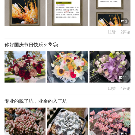
3
11赞 2评论
你好国庆节日快乐🎉💐🤗
11
13赞 4评论
专业的脱了坑，业余的入了坑
9