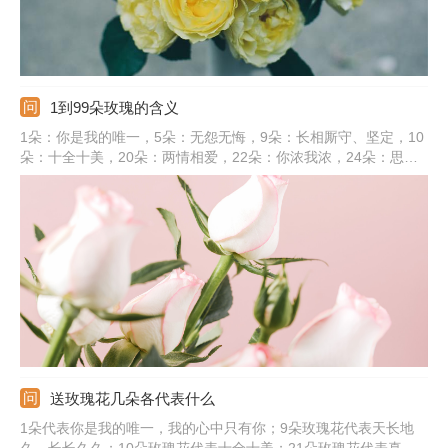
1到99朵玫瑰的含义
1朵：你是我的唯一，5朵：无怨无悔，9朵：长相厮守、坚定，10
朵：十全十美，20朵：两情相爱，22朵：你浓我浓，24朵：思念
纯洁的爱，33朵：三生三世，40朵：誓死不渝的爱情，50朵：无
悔的爱，66朵：事事顺利、六六大顺，77朵：喜相逢、求婚，99
朵：天长地久。
送玫瑰花几朵各代表什么
1朵代表你是我的唯一，我的心中只有你；9朵玫瑰花代表天长地