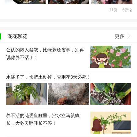
11赞 6评论
花花聊花
更多
公认的懒人盆栽，比绿萝还省事，别再
说你养不活了！
水浇多了，快把土刨掉，否则花3天必死！
养不活的花丢鱼缸里，沾水立马就疯
长，大冬天呼呼长不停！