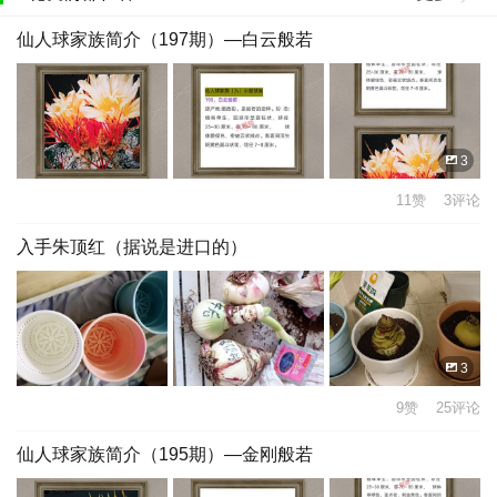
仙人球家族简介（197期）—白云般若
3
11赞 3评论
入手朱顶红（据说是进口的）
3
9赞 25评论
仙人球家族简介（195期）—金刚般若