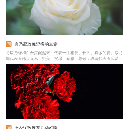
康乃馨玫瑰混搭的寓意
将康乃馨和百合搭配起来，代表一生相爱、长久、真诚的爱。康乃
馨代表着伟大无私、赞美、祝愿、感恩、尊敬，玫瑰代表着我爱
你，所以将两种花材搭配起来，不但颜值高，寓意也很美好，可把
它送给自己的爱人、妈妈，一方面是赞美对方，另一方面是表达自
己的心意，让对方知道自己是很爱她的。
七夕送玫瑰花几朵好啊