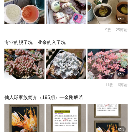
3
9赞 25评论
专业的脱了坑，业余的入了坑
9
11赞 6评论
仙人球家族简介（195期）—金刚般若
3