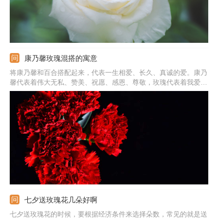
康乃馨玫瑰混搭的寓意
将康乃馨和百合搭配起来，代表一生相爱、长久、真诚的爱。康乃
馨代表着伟大无私、赞美、祝愿、感恩、尊敬，玫瑰代表着我爱
你，所以将两种花材搭配起来，不但颜值高，寓意也很美好，可把
它送给自己的爱人、妈妈，一方面是赞美对方，另一方面是表达自
己的心意，让对方知道自己是很爱她的。
七夕送玫瑰花几朵好啊
七夕送玫瑰花的时候，要根据经济条件来选择朵数，常见的就是送