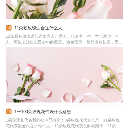
11朵粉玫瑰适合送什么人
11朵粉色玫瑰适合送给恋人、爱人，代表着一生一世只爱你一个
人，可以表达出自己心中的爱意。粉色玫瑰一般代表着初恋，因此
送给初恋比较适合。若是有男生送给自己11朵粉玫瑰，那代表着他
很喜欢你。粉色本身就是温柔的颜色，送给女孩的话，说明对方是
很天真、可爱、温柔的。
1一100朵玫瑰花代表什么意思
1朵玫瑰花代表我的心中只有你；9朵玫瑰花代表长久；11朵玫瑰
花代表最爱只在乎你一人；19朵玫瑰花代表忍耐与期待；21朵玫