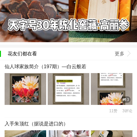
花友们都在看
更多
仙人球家族简介（197期）—白云般若
3
11赞 3评论
入手朱顶红（据说是进口的）