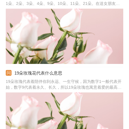
1朵、2朵、3朵、4朵、9朵、10朵、11朵、21朵。在送女朋友玫
瑰花的时候，可以选择红色、粉色，也可以送香槟色的，都可以表
达内心的爱意。红玫瑰表达爱意热烈，粉色适合送初恋，而香槟色
适合相恋很久的恋人，代表我只钟情于你。
19朵玫瑰花代表什么意思
19朵玫瑰代表着陪伴你到永远、一生守候，因为数字1一般代表开
始，数字9代表着永久、长久，所以19朵玫瑰也寓意着爱的最高
点。玫瑰是爱情的象征，可将其送给另一半，或者是自己正在追求
的女生，情侣之间可以在节日、纪念日时相互赠送，这样可表达出
对方在自己心中很重要，也会一直陪伴在对方身边。