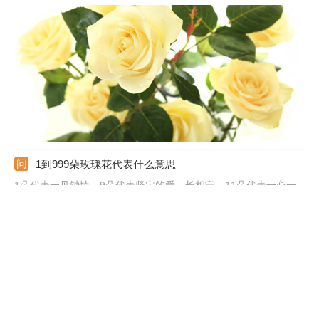
瑰花代表真诚的爱；25朵玫瑰花代表祝你幸福；36朵玫瑰花代表
浪漫；50朵玫瑰花代表邂逅不期而遇；99朵玫瑰花代表天长地
久；100朵玫瑰花代表百分之百的爱。
1到999朵玫瑰花代表什么意思
1朵代表一见钟情，9朵代表坚定的爱、长相守，11朵代表一心一
意，19朵代表爱到永久，20朵生生世世的爱，66朵代表珍爱永不
变、爱无止境，99朵代表长相厮守、天长地久，100朵代表百年好
合、白头偕老，111朵代表爱你一生一世，365朵代表天天想你天
天爱你，999朵代表天长地久、无尽的爱。