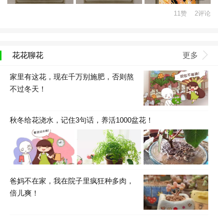
11赞 2评论
花花聊花
更多
家里有这花，现在千万别施肥，否则熬
不过冬天！
秋冬给花浇水，记住3句话，养活1000盆花！
爸妈不在家，我在院子里疯狂种多肉，
倍儿爽！