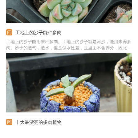
工地上的沙子能种多肉
工地上的沙子能用来种多肉。工地上的沙子就是河沙，能用来养多
肉。沙子的透气，透水，但是保水性差，且里面不含养分，因此不
可用纯沙子。可在沙子中掺杂泥炭土、颗粒土，泥炭土中富含营
养，沙子和颗粒土可提高土壤的透气透水能力，从而可促使多肉植
物旺盛生长。
十大最漂亮的多肉植物
1、橙梦露：橙梦露外表可爱，叶子肥厚，叶色呈好看的橙色。2、
白姬莲：白姬莲出状态时叶尖处呈红色，叶子紧密排列。3、仙女