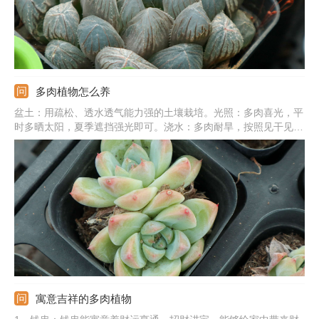
多肉植物怎么养
盆土：用疏松、透水透气能力强的土壤栽培。光照：多肉喜光，平
时多晒太阳，夏季遮挡强光即可。浇水：多肉耐旱，按照见干见湿
法浇水最好，夏冬季严格控水。温度：主要控制夏季和冬季的温
度，夏季加强通风，冬季搬到温暖处。施肥：春秋季最好每个月追
肥一次，选稀释的肥液，营养足长势更旺盛。
寓意吉祥的多肉植物