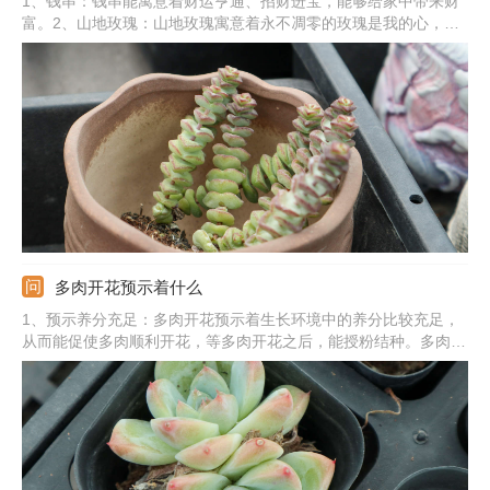
1、钱串：钱串能寓意着财运亨通、招财进宝，能够给家中带来财
富。2、山地玫瑰：山地玫瑰寓意着永不凋零的玫瑰是我的心，能
象征爱情。3、佛珠：佛珠能寓意着吉祥、如意，给人们带来好运
气。4、熊童子：熊童子的寓意是玲珑优雅，也有较好的观赏性。
5、其他植物：还有爱之蔓、心叶球兰、玉露、火祭、吸财树、红
宝石等。
多肉开花预示着什么
1、预示养分充足：多肉开花预示着生长环境中的养分比较充足，
从而能促使多肉顺利开花，等多肉开花之后，能授粉结种。多肉的
种类很多，对于某一些多肉来说，开花预示着死亡，之后会逐渐衰
败，走向死亡。2、预示的精神：多肉开花能预示着一种好运和积
极向上的态度，也寓意着身体健康，生活顺利，还寓意着顽强的意
志力。