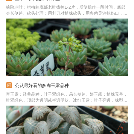
摘除老叶：把植株底部老叶拔掉1-2片，反复操作一段时间，底部
会长侧芽。砍头处理：用利刀对植株砍头，用多菌灵涂抹伤口，并
在阴凉通风处养。光照充足：把它放到向阳处，每天见光不少于5
个小时，夏季要避免暴晒。合理浇水：生长期保持土壤湿润，大型
植株可适当控水，保证良好的通风性。
公认最好看的多肉玉露品种
帝玉露：经典品种，叶子翠绿色，易长侧芽。姬玉露：植株无茎，
叶翠绿色，顶部为透明或半透明状。冰灯玉露：叶子亮透，株型
大，生长紧凑，叶片饱满肥厚。宫灯玉露：顶部有细绒毛，叶片深
绿色，顶部有纹路。霓虹灯玉露：叶片为三角形，顶端有窗，大且
亮，绿色，光照充足为紫黑色。