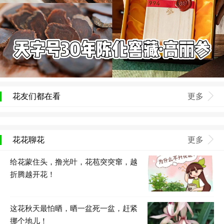
花友们都在看
更多
花花聊花
更多
给花蒙住头，撸光叶，花苞突突窜，越
折腾越开花！
这花秋天最怕晒，晒一盆死一盆，赶紧
挪个地儿！