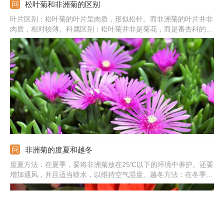
松叶菊和非洲菊的区别
叶片区别：松叶菊的叶片呈肉质，形似松针。而非洲菊的叶片并非
肉质，相对较薄。科属区别：松叶菊并非是菊花，而是番杏科的一
种多肉植物。而非洲菊却是地地道道的菊科植物，是菊花的一种。
非洲菊的度夏和越冬
度夏方法：在夏季，要将非洲菊放在25℃以下的环境中养护。还要
增加通风，并且适当喷水，以维持空气湿度。越冬方法：在冬季，
要将它放在12℃以上的环境中来养。浇水也要适当减少，让土壤保
持微干的状态。