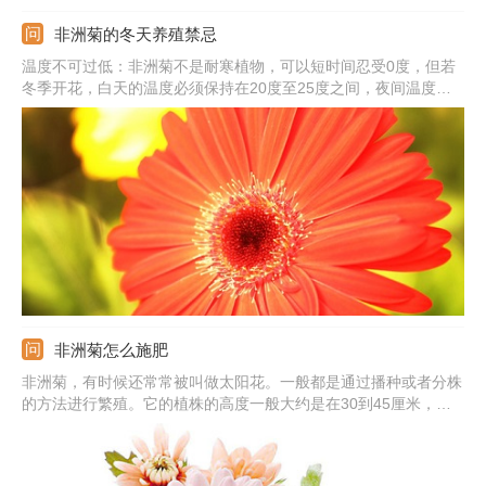
非洲菊的冬天养殖禁忌
温度不可过低：非洲菊不是耐寒植物，可以短时间忍受0度，但若
冬季开花，白天的温度必须保持在20度至25度之间，夜间温度必
须保持在15度以上。不能缺光：它本身就是喜光的植物，除了夏季
强光外，其它季节都要全日照养护。不要盲目浇水：不可使盆土过
干，进入休眠时则要减少浇水，或是淋一点水即可。
非洲菊怎么施肥
非洲菊，有时候还常常被叫做太阳花。一般都是通过播种或者分株
的方法进行繁殖。它的植株的高度一般大约是在30到45厘米，根
比较的粗壮但是茎比较的短，一般很多叶子是基生的。它的顶头上
面生花序，花朵特别的大，颜色一般都有红色、白色、黄色等等好
多颜色，非常的漂亮，一般在温暖的地方常年都可以看到。那在养