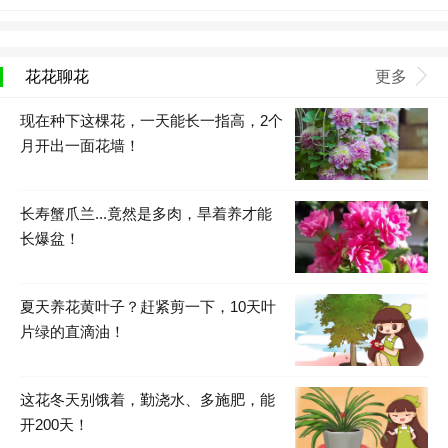
花花聊花
更多
现在种下这棵花，一天能长一指高，2个
月开出一面花墙！
长寿蟹爪兰...竟然是多肉，旱着养才能
长爆盆！
夏天养花黄叶子？赶紧剪一下，10天叶
片绿的直滴油！
这花冬天别饿着，勤浇水、多施肥，能
开200天！