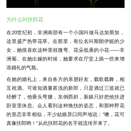
为什么叫扶郎花
在20世纪初，非洲南部有一个小国叫做马达加斯加，
这里盛产热带花草。在那里，有位名叫斯朗伊妮的少
女，她很喜欢这种茎枝微弯、花朵低垂的小花——非
洲菊。在她出嫁的时候，她要求在厅堂上插一些来增
添婚礼的气氛。
在她的婚礼上，来自各方的亲朋好友，载歌载舞，相
互祝酒。可谁知酒量甚浅的新郎，只是酒过三巡就已
经醉了，他垂头弯腰，东倒西斜，新娘只好把他扶进
卧室里休息。众人看到这种挽扶的姿态，和那种野花
的形态非常相似，不少姑娘异口同声地说：“噢，花可
真像扶郎哟！”从此扶郎花的名字就流传开来了。