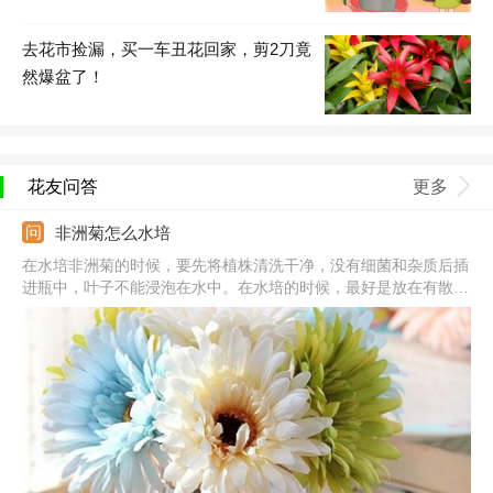
去花市捡漏，买一车丑花回家，剪2刀竟
然爆盆了！
花友问答
更多
非洲菊怎么水培
在水培非洲菊的时候，要先将植株清洗干净，没有细菌和杂质后插
进瓶中，叶子不能浸泡在水中。在水培的时候，最好是放在有散射
太阳光的地方养护，并且及时换水。在换水的同时，要适当清洗容
器的内壁，以及植株的根系，发现腐烂的后要用消毒的剪刀剪除。