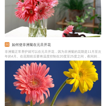
盆，整盆来做造型摆拍也是不错的选择啊，那么它们到底什么时候
会开呢？来看看吧。
如何使非洲菊在元旦开花
非洲菊正常养护就可以在元旦开花，因为非洲菊的花期是11月至次
年的4月。在花期前后要将温度控制在20度至25度之间，夜间则要
保持在16度左右；保证充足的通风条件，冬季气温低，最好是多接
受光照，不容要随意移动，避免落蕾。