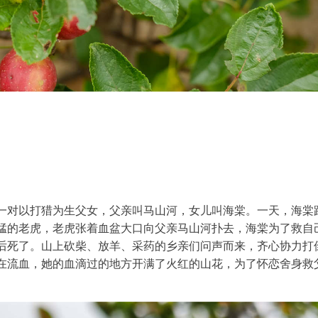
一对以打猎为生父女，父亲叫马山河，女儿叫海棠。一天，海棠
猛的老虎，老虎张着血盆大口向父亲马山河扑去，海棠为了救自
后死了。山上砍柴、放羊、采药的乡亲们问声而来，齐心协力打
在流血，她的血滴过的地方开满了火红的山花，为了怀恋舍身救