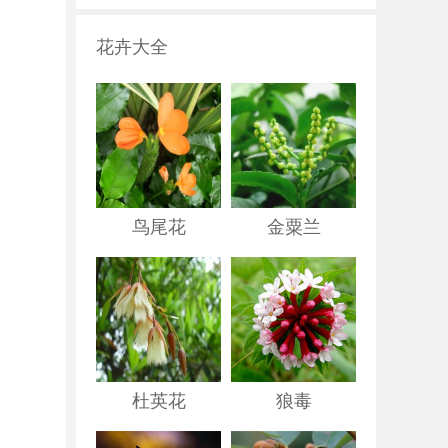
花卉大全
鸟尾花
金粟兰
杜英花
狼毒