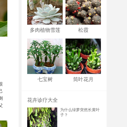
多肉植物雪莲
松霞
七宝树
筒叶花月
跟
己
倒
花卉诊疗大全
父
为什么绿萝突然长黄叶
子？