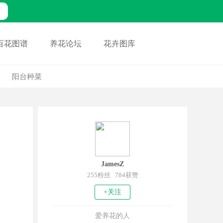
百花图谱
养花论坛
花卉图库
阳台种菜
JamesZ
255粉丝 784获赞
+关注
爱养花的人