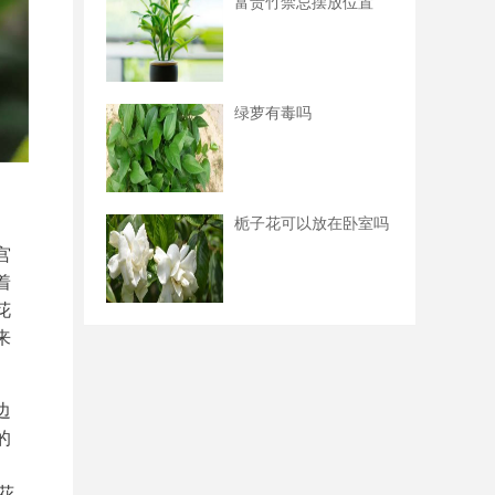
富贵竹禁忌摆放位置
绿萝有毒吗
栀子花可以放在卧室吗
宫
着
花
来
。
边
的
花