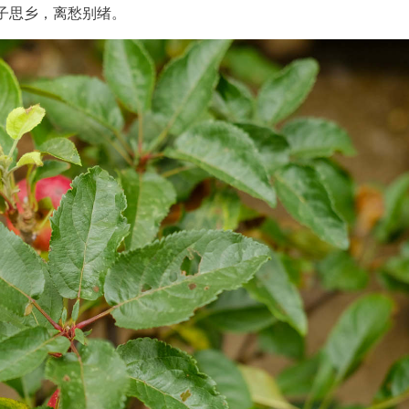
子思乡，离愁别绪。