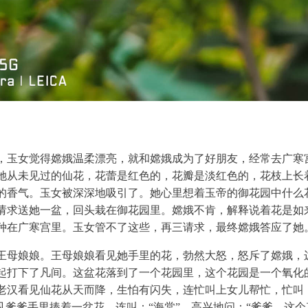
，玉女觉得嫦娥温柔漂亮，就和嫦娥成为了好朋友，经常去广寒
她从未见过的仙花，花蕾是红色的，花瓣是淡红色的，花枝上长
的香气。玉女被深深地吸引了。她心里想着玉帝的御花园中什么
请求送她一盆，回头栽在御花园里。嫦娥不肯，解释说着花是如
种在广寒宫里。玉女管不了这些，再三请求，最终嫦娥答应了她
王母娘娘。王母娘娘看见她手里的花，勃然大怒，怒斥了嫦娥，
起打下了凡间。这盆花落到了一个花园里，这个花园是一个氧化
老汉看见仙花从天而降，生怕有闪失，连忙叫上女儿帮忙，忙叫
见爹爹手里捧着一盆花，连叫：“海棠”。高兴地问：“爹爹，这个