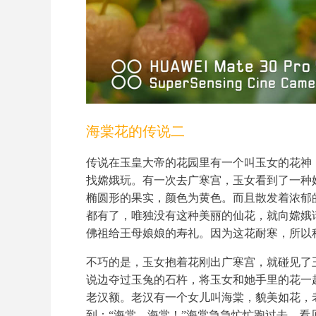
海棠花的传说二
传说在玉皇大帝的花园里有一个叫玉女的花神
找嫦娥玩。有一次去广寒宫，玉女看到了一种
椭圆形的果实，颜色为黄色。而且散发着浓郁
都有了，唯独没有这种美丽的仙花，就向嫦娥
佛祖给王母娘娘的寿礼。因为这花耐寒，所以
不巧的是，玉女抱着花刚出广寒宫，就碰见了
说边夺过玉兔的石杵，将玉女和她手里的花一
老汉额。老汉有一个女儿叫海棠，貌美如花，
到：“海棠，海棠！”海棠急急忙忙跑过去。看