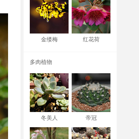
金缕梅
红花荷
多肉植物
冬美人
帝冠