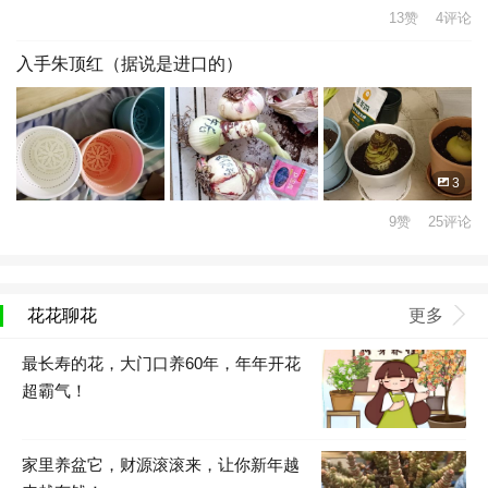
13赞 4评论
入手朱顶红（据说是进口的）
3
9赞 25评论
花花聊花
更多
最长寿的花，大门口养60年，年年开花
超霸气！
家里养盆它，财源滚滚来，让你新年越