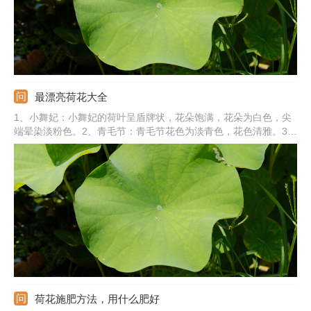
最漂亮荷花大全
1、小舞妃：小舞妃的荷叶呈盾牌状，花朵饱满，花朵为白色，尖
端晕染淡粉色。2、青毛节：青毛节花色为淡青色，花色清雅。3、
玉碗：玉碗为洁白色，带着一点黄色和绿色，花型像一个碗一样。
4、仙女散花：仙女散花的花瓣四处散开，花色为粉红色。5、其
他：还有白雪公主、红宝石、玉蝶、杏黄、黄舞飞、龙飞、红台
等。
荷花施肥方法，用什么肥好