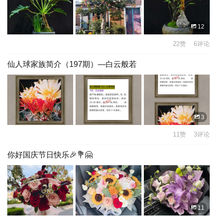
12
22赞 6评论
仙人球家族简介（197期）—白云般若
3
11赞 3评论
你好国庆节日快乐🎉💐🤗
11