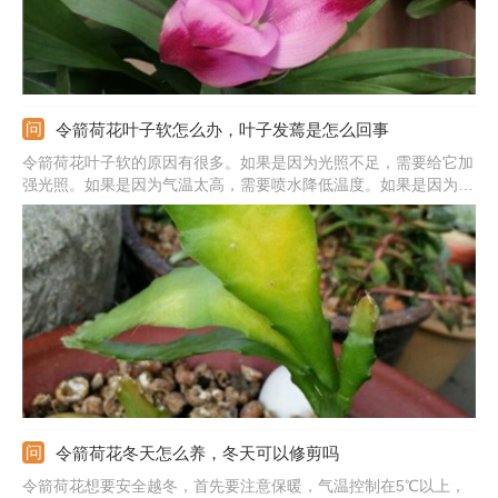
令箭荷花叶子软怎么办，叶子发蔫是怎么回事
令箭荷花叶子软的原因有很多。如果是因为光照不足，需要给它加
强光照。如果是因为气温太高，需要喷水降低温度。如果是因为浇
水太多，需要及时将积水排出，并在日常浇水中控制水量。如果是
因为缺少养分，需要给它合理施肥，通常每半个月施一次，但在休
眠期要停肥。
令箭荷花冬天怎么养，冬天可以修剪吗
令箭荷花想要安全越冬，首先要注意保暖，气温控制在5℃以上，