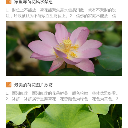
家里养荷花风水禁忌
1、财位上不能放：荷花能聚集露水但易消散，就有不聚财的说
法，所以被认为不能放在生财位上。2、信佛的家庭不能放：信佛
的家庭对于荷花的象征意义比较看重，不愿意将养荷花在家中。
3、有老人的家庭不能放：有些老人认为荷花阴气重，白色的荷花
不吉利等，再加上荷花会使空气湿度增加，使人身体不适，所以不
想养在家里。
最美的荷花图片欣赏
1、西湖红莲：西湖红莲的花朵娇美，颜色粉嫩，整体优雅好看。
2、冰娇：冰娇属于重瓣荷花，花蕾颜色为绿色，花色为黄色。3、
小舞妃：小舞妃荷花为白里透红，花蕾呈长桃型。4、白莲：白莲
的花瓣为白色，花瓣相对更加细长。5、玉碗：玉碗花色洁白，带
有一点黄色和绿色。6、其他：还有青毛节、白雪公主、仙女散花
等。