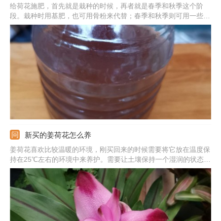
给荷花施肥，首先就是栽种的时候，再者就是春季和秋季这个阶
段。栽种时用基肥，也可用骨粉来代替；春季和秋季则可用一些液
肥，比如尿素等。施肥的时候，液肥需要经过稀释再用；频率可以
根据荷花的品种来调整，大的品种施肥的频率可以高一些。需注意
在夏季高温以及冬季低温的时候，都不适合施肥。
新买的姜荷花怎么养
姜荷花喜欢比较温暖的环境，刚买回来的时候需要将它放在温度保
持在25℃左右的环境中来养护。需要让土壤保持一个湿润的状态，
可以时常往它的盆周喷水，以增加湿度。暂时不需要施肥。可以适
当给予光照，放在有柔和光照的地方养护最好。