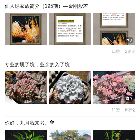
仙人球家族简介（195期）—金刚般若
3
11赞 2评论
专业的脱了坑，业余的入了坑
9
11赞 6评论
你好，九月我来啦。💐