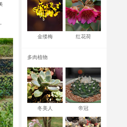
美
，
金缕梅
红花荷
多肉植物
冬美人
帝冠