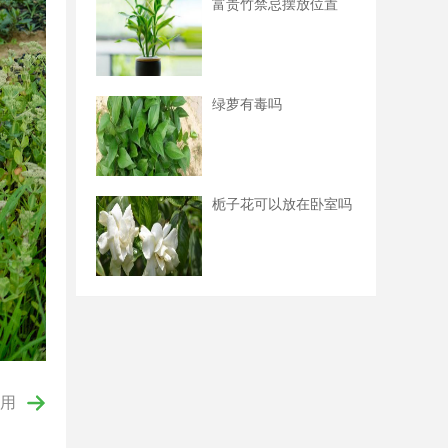
富贵竹禁忌摆放位置
绿萝有毒吗
栀子花可以放在卧室吗
用