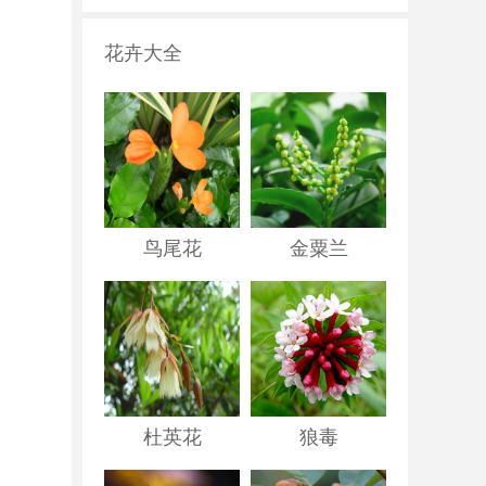
花卉大全
鸟尾花
金粟兰
杜英花
狼毒