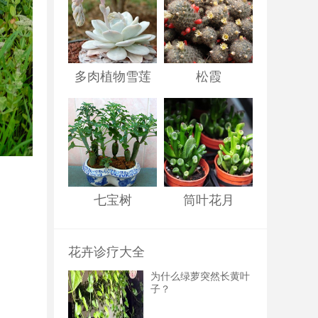
多肉植物雪莲
松霞
七宝树
筒叶花月
花卉诊疗大全
为什么绿萝突然长黄叶
子？