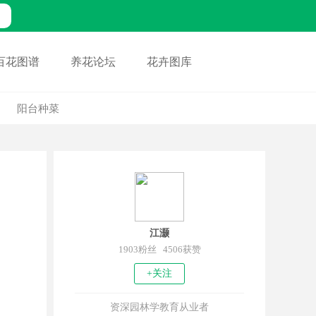
百花图谱
养花论坛
花卉图库
阳台种菜
江灏
1903粉丝 4506获赞
+关注
资深园林学教育从业者