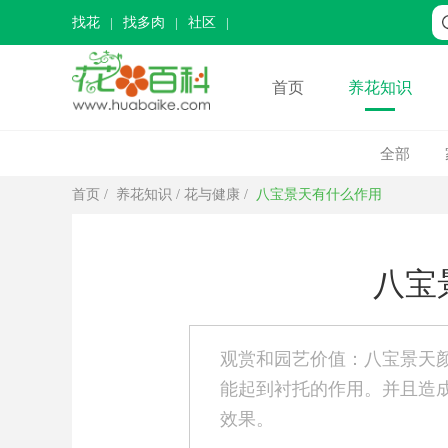
找花
找多肉
社区
首页
养花知识
全部
首页
/
养花知识
/
花与健康
/
八宝景天有什么作用
八宝
观赏和园艺价值：八宝景天
能起到衬托的作用。并且造
效果。