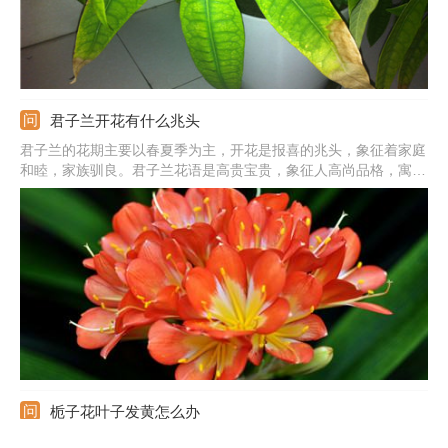
君子兰开花有什么兆头
君子兰的花期主要以春夏季为主，开花是报喜的兆头，象征着家庭
和睦，家族驯良。君子兰花语是高贵宝贵，象征人高尚品格，寓意
高雅公正。正如花开养人屋的说法一样，君子兰开花是个很好的兆
头。
栀子花叶子发黄怎么办
刚买回来的栀子花若是黄叶了，可以放到半阴的环境中养护一段时