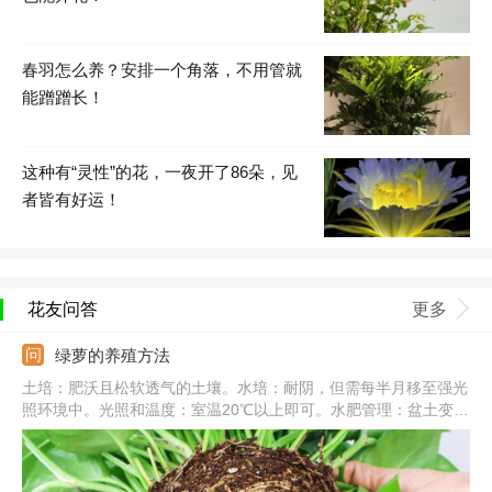
春羽怎么养？安排一个角落，不用管就
能蹭蹭长！
这种有“灵性”的花，一夜开了86朵，见
者皆有好运！
花友问答
更多
绿萝的养殖方法
土培：肥沃且松软透气的土壤。水培：耐阴，但需每半月移至强光
照环境中。光照和温度：室温20℃以上即可。水肥管理：盆土变干
需要及时浇水，一次浇透，秋冬减少浇水和施肥。常见病害：炭疽
病、根腐病、叶斑病。