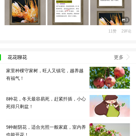
3
11赞 2评论
花花聊花
更多
家里种棵守家树，旺人又镇宅，越养越
有福气！
8种花，冬天最容易死，赶紧扦插，小心
死得只剩盆！
9种耐阴花，适合光照一般家庭，室内养
也能开花！