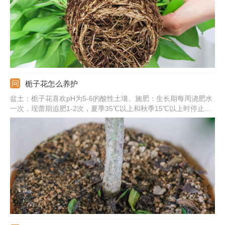
栀子花怎么养护
盆土：栀子花喜欢pH为5-6的酸性土壤。施肥：生长期每周浇肥水
一次，现蕾期追肥1-2次，夏季35℃以上和秋季15℃以上时停止施
肥。浇水：保持盆土湿润，晚上可喷雾将叶片淋湿。光照：要充
足，除七八月份正午外可放在阳光下养护。