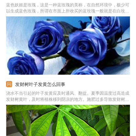
蓝色妖姬是玫瑰，这是一种蓝玫瑰的美称，在自然环境中，极少可
以生成蓝色玫瑰，所谓在市面上所收买的蓝玫瑰一般就是在白玫瑰
成长初期，还未长成成熟花朵品种的时候，人工加上不易掉色的蓝
色染色剂染制而成。
发财树叶子发黄怎么回事
浇水不当引起的叶子发黄应及时通风、翻盆。夏季因温度过高造成
发财树黄叶，及时将植株移到阴凉的地方。施肥过多导致发财树根
部腐烂，将植株脱盆，清理腐烂的部分，换上新土，重新栽种。