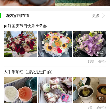
花友们都在看
更多
你好国庆节日快乐🎉💐🤗
11
13赞 4评论
入手朱顶红（据说是进口的）
3
9赞 25评论