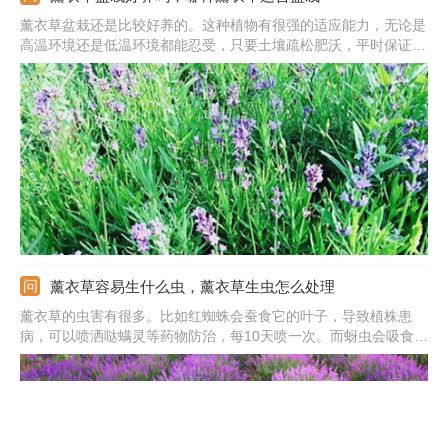
薰衣草盆栽还是比较好养的。这种植物有很强的适应能力，无论是
高温环境还是低温环境都能忍受，只要土壤疏松肥沃，平时保证光
照充足即可。它的品种有很多，矮化的更适合盆栽，比如希德寇
特、孟士德、梅丽莎和福尔盖特，这些高度都在50厘米左右，养在
盆里很美观。
薰衣草容易生什么虫，薰衣草生虫怎么处理
薰衣草的虫害有很多。比如红蜘蛛会蚕食它的叶子，导致植株患
病，可以喷洒哒螨灵等药物防治，每10天喷一次。而蚜虫会吸食它
的汁液，影响植株发育，可用马拉松溶液除虫。叶蝉会使它的叶子
上出现白斑，需要用黑光灯诱杀。跳甲多发于春秋两季，可用敌百
虫灌根消灭幼虫，再喷洒敌敌畏除掉成虫。