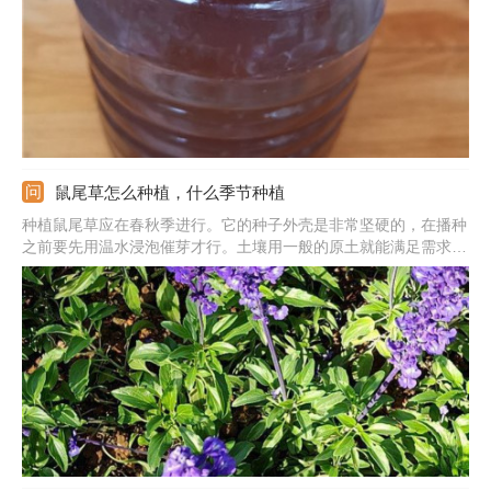
鼠尾草怎么种植，什么季节种植
种植鼠尾草应在春秋季进行。它的种子外壳是非常坚硬的，在播种
之前要先用温水浸泡催芽才行。土壤用一般的原土就能满足需求。
备好后将催芽后的种子洒在上面，后期要控温，控制在20-25度，
还要喷水保湿，这样不到半月可发芽。等小苗长到5-10厘米的时候
要间苗，间距要在20-30厘米，这样后期才能更好的生长。