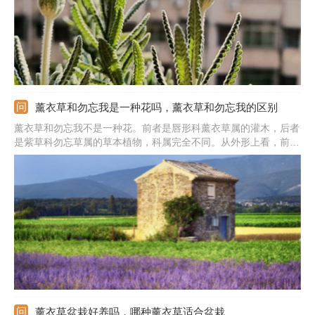
薰衣草和勿忘我是一种花吗，薰衣草和勿忘我的区别
薰衣草和勿忘我不是一种花。前者是唇形科薰衣草属的灌木，后者
是紫草科勿忘草属的草本植物，科属完全不同。从外形上看，前者
花为二唇形，颜色有紫色、蓝色、白色、粉色。后者花有5片花
瓣，颜色更加丰富。另外，它们的味道差异也很大，前者要更香一
下，后者的花香要淡得多。
薰衣草盆栽好养吗，哪种薰衣草适合盆栽