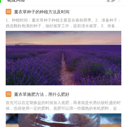
薰衣草种子的种植方法及时间
1、种植时间：薰衣草种子种植主要是在春秋两季。2、准备种子：
挑选颗粒饱满的种子，做好催芽工作，提前浸水催芽。3、准备土
壤：提供透气、排水良好的微酸性土壤，提前消毒杀菌。4、进行
播种：在手指上沾点水，然后沾上种子，轻轻播入土壤中。5、后
期管理：薰衣草播种后坐盆浇透水，适当见光，大约一周左右即可
发芽。
薰衣草施肥方法，用什么肥好
首先可以在定期换盆的时候加入底肥，再者就是长势比较旺盛的时
候，也得使用一定的肥料。底肥可以用一些腐熟的有机肥料，追肥
可以根据情况选择液肥或者颗粒状的复合肥。底肥可以直接加入基
质中，液肥稀释后使用，颗粒肥则需在基质的表面挖坑然后放入；
追肥不用太多，一个月一两次就行了。开花的时候不用施肥。