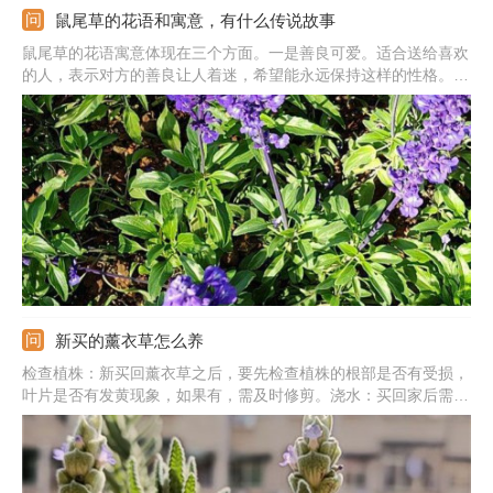
鼠尾草的花语和寓意，有什么传说故事
鼠尾草的花语寓意体现在三个方面。一是善良可爱。适合送给喜欢
的人，表示对方的善良让人着迷，希望能永远保持这样的性格。二
是坚定理想，适合送给追求理想的人，表示一种祝福，希望对方不
要半途而废，坚持才可获得成功。三是爱护家庭的意思。另外，关
于它还有一个美丽的传说。
新买的薰衣草怎么养
检查植株：新买回薰衣草之后，要先检查植株的根部是否有受损，
叶片是否有发黄现象，如果有，需及时修剪。浇水：买回家后需先
浇一次水，将土彻底浇透，之后的五六天内不要再浇水。光照：需
先放置在阴凉遮光处培养一段时间，先要不让它接触到阳光，以免
灼伤叶片。施肥：刚买回来的时候可以不用施肥。