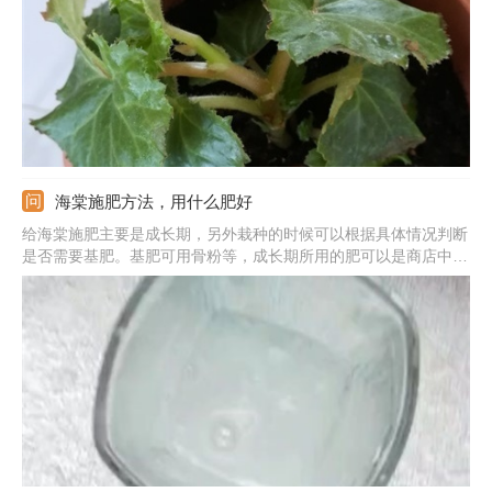
种子为宜，之后保持土壤微潮，等种子发芽出土即可。
海棠施肥方法，用什么肥好
给海棠施肥主要是成长期，另外栽种的时候可以根据具体情况判断
是否需要基肥。基肥可用骨粉等，成长期所用的肥可以是商店中购
买的各类有机液肥。骨粉可以直接混入土中，有机肥液可以稀释过
后洒在土壤的表面；频率不用太高，10-15天一次即可；春季多氮
肥，花期则注意磷钾肥。温度不适宜时别施肥，使肥液时别弄到叶
子上。