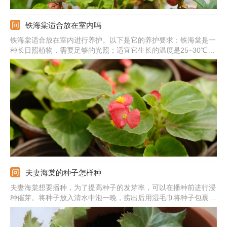
铁海棠适合放在室内吗
铁海棠适合放在室内进行养护。以下是它的养护要求：铁海棠是一
种长日照植物，需要足够的光照；适宜它生长的温度是25~30℃左
右；铁海棠比较怕水涝，因此在浇水时要遵循见干见湿的浇水原
则；铁海棠的茎干上有刺，并且在它的茎干内部汁液是有毒的，一
定要放在安全的地方合理养护。
夫妻海棠的种子怎样种
夫妻海棠想要播种，为了提高种子的发芽率，可以在播种前进行浸
种催芽。将种子放入清水中泡一晚，捞出后用湿毛巾将种子包裹
住，等种子发芽露白后，准备疏松肥沃的土壤。提前用水将土壤浇
水，把种子点播在土表，覆盖一层薄薄的细土，覆土厚度以看不见