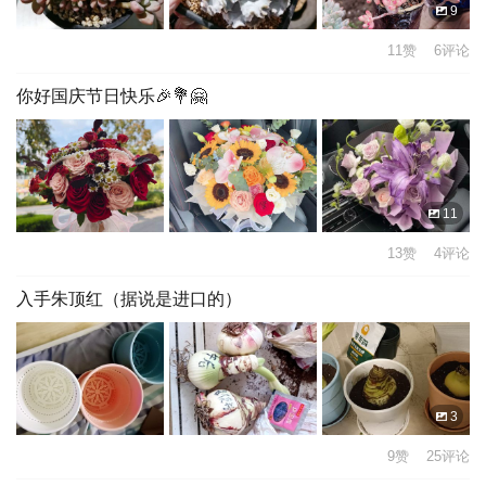
9
11赞 6评论
你好国庆节日快乐🎉💐🤗
11
13赞 4评论
入手朱顶红（据说是进口的）
3
9赞 25评论