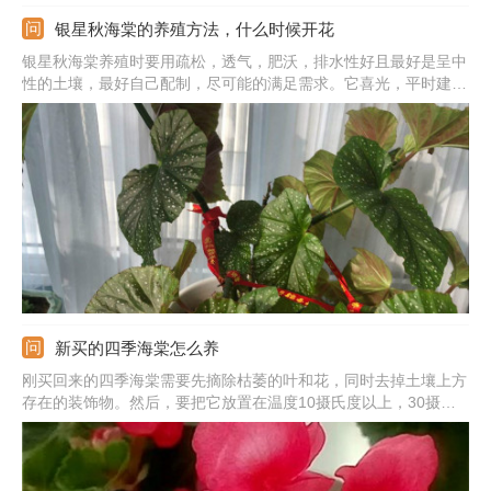
银星秋海棠的养殖方法，什么时候开花
银星秋海棠养殖时要用疏松，透气，肥沃，排水性好且最好是呈中
性的土壤，最好自己配制，尽可能的满足需求。它喜光，平时建议
放在散光处多晒太阳，强光的时候要遮挡避开。温度能提供15-25
度之间的最适宜，夏冬季注意控温。另外，注意生长期间蓄水量
大，要勤浇水，让土壤湿润些，但不要积水。
新买的四季海棠怎么养
刚买回来的四季海棠需要先摘除枯萎的叶和花，同时去掉土壤上方
存在的装饰物。然后，要把它放置在温度10摄氏度以上，30摄氏
度以下的室内进行养殖，并且提供给它充足的阳光照射。另外，适
当地减少水肥的施用也必不可少。10天左右之后再考虑施少量的薄
肥即可。