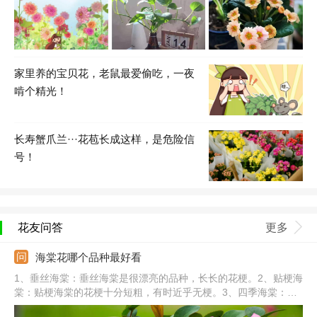
家里养的宝贝花，老鼠最爱偷吃，一夜
啃个精光！
长寿蟹爪兰···花苞长成这样，是危险信
号！
花友问答
更多
海棠花哪个品种最好看
1、垂丝海棠：垂丝海棠是很漂亮的品种，长长的花梗。2、贴梗海
棠：贴梗海棠的花梗十分短粗，有时近乎无梗。3、四季海棠：四
季海棠全年开花，花朵成簇生长，姿态优美。4、西府海棠：西府