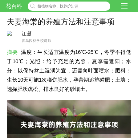
花百科
夫妻海棠的养殖方法和注意事项
江灏
青岛园林学校讲师
摘要
温度：生长适宜温度为16℃-25℃，冬季不得低
于10℃；光照：给予充足的光照，夏季需遮阳；水
分：以保持盆土湿润为宜，还需向叶面喷水；肥料：
生长10天可施1次稀饼肥水，孕蕾期追施磷肥；土壤：
选择肥沃疏松、排水良好的砂壤土。