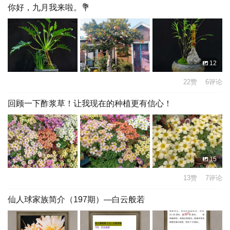
你好，九月我来啦。💐
12
22赞 6评论
回顾一下酢浆草！让我现在的种植更有信心！
15
13赞 7评论
仙人球家族简介（197期）—白云般若