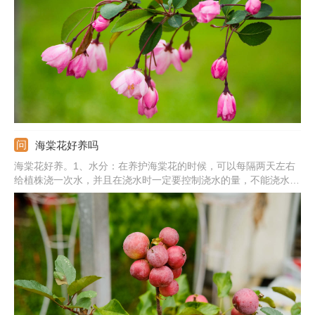
海棠未开花前花色鲜红，开花后变粉红色。5、其他：还有丽格海
棠、钻石海棠、木瓜海棠、梨花海棠、红宝石海棠、北美海棠等。
海棠花好养吗
海棠花好养。1、水分：在养护海棠花的时候，可以每隔两天左右
给植株浇一次水，并且在浇水时一定要控制浇水的量，不能浇水太
多，否则会烂根；2、养分：在它的生长期需要每个月施加3~4次
氮肥；3、温度：生长的适宜温度是在15~25℃之间；4、光照：海
棠花比较喜欢阳光，因此在它生长期间要将它放置在阳光充足的地
方。