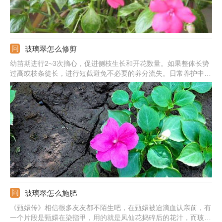
玻璃翠怎么修剪
幼苗期进行2~3次摘心，促进侧枝生长和开花数量。如果整体长势
过高或枝条徒长，进行短截避免不必要的养分流失。日常养护中剪
掉弱小和过密的枝条，在开花后也要进行一次大范围的修剪，利于
更好的生长和来年开花。
玻璃翠怎么施肥
《甄嬛传》相信很多友友都不陌生吧，在甄嬛被迫滴血认亲前，有
一个片段是甄嬛在染指甲，用的就是凤仙花捣碎后的花汁，而玻璃