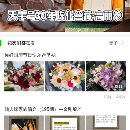
花友们都在看
更多
你好国庆节日快乐🎉💐🤗
11
13赞 4评论
仙人球家族简介（195期）—金刚般若