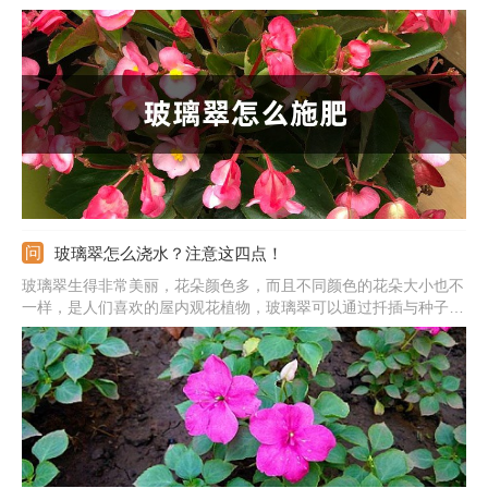
翠就是苏丹凤仙花，这也是人们喜爱它的原因之一。下面来说说玻
璃翠怎么施肥。
玻璃翠怎么浇水？注意这四点！
玻璃翠生得非常美丽，花朵颜色多，而且不同颜色的花朵大小也不
一样，是人们喜欢的屋内观花植物，玻璃翠可以通过扦插与种子来
进行繁殖，爆盆后的玻璃翠会美的让你移不开眼睛。今天我们来具
体了解一下玻璃翠怎么浇水。