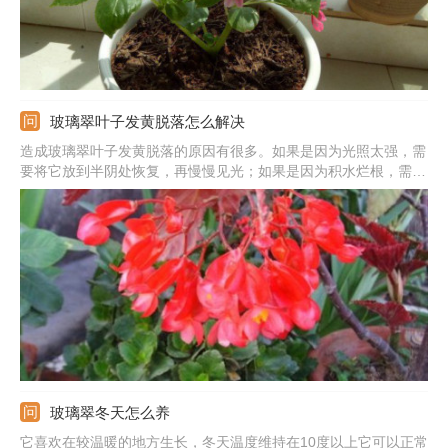
玻璃翠叶子发黄脱落怎么解决
造成玻璃翠叶子发黄脱落的原因有很多。如果是因为光照太强，需
要将它放到半阴处恢复，再慢慢见光；如果是因为积水烂根，需要
先将水排出，再取出植株修剪根部，消毒后重新栽种；如果是因为
缺少养分，需要每8-10天施一次复合肥；如果是因为空气干燥，需
要往叶子上喷水，再套袋保湿。
玻璃翠冬天怎么养
它喜欢在较温暖的地方生长，冬天温度维持在10度以上它可以正常