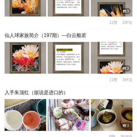
3
11赞 2评论
仙人球家族简介（197期）—白云般若
3
11赞 3评论
入手朱顶红（据说是进口的）
3
9赞 25评论