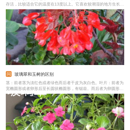
存活，比较适合它的温度在13度以上。它喜欢较潮湿的地方生长，
冬天要减少浇水，如果比较干燥，要保持适当的湿度为宜，可以向
植株洒水。可以全天让它均匀的接受光照，防止徒长。
玻璃翠和玉树的区别
茎：前者茎为淡红色或者绿色而后者干皮为灰白色。叶片：前者为
宽椭圆形或者卵形后至长圆状椭圆形，有锯齿。而后者为卵圆形，
近全缘。花：前者花色多，为深红、紫红、鲜红、粉红、淡紫、蓝
紫或者白色，而后者为淡粉色或者白色。