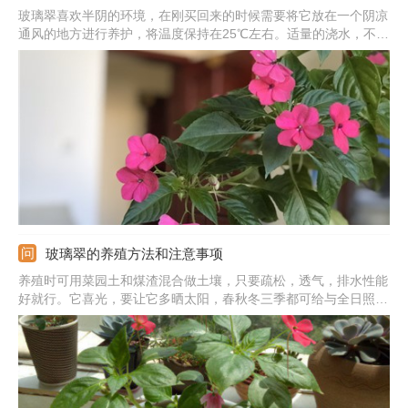
玻璃翠喜欢半阴的环境，在刚买回来的时候需要将它放在一个阴凉
通风的地方进行养护，将温度保持在25℃左右。适量的浇水，不可
以让盆内出现积水的状况。保证周围环境的湿度，可以帮助它更好
地缓盆。另外，需要暂时停止施肥，等它恢复生长后再为它施肥。
玻璃翠的养殖方法和注意事项
养殖时可用菜园土和煤渣混合做土壤，只要疏松，透气，排水性能
好就行。它喜光，要让它多晒太阳，春秋冬三季都可给与全日照，
夏季遮挡强光。生长季要让土壤微湿，勤补水，还要定期施肥，给
与充足的养分，这样长势才会更旺盛。另外，它不耐寒，冬季要移
到室内保温。还要每两年换盆一次。