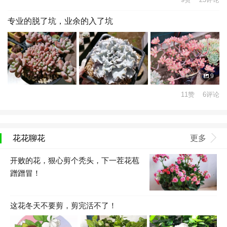
专业的脱了坑，业余的入了坑
9
11赞 6评论
花花聊花
更多
开败的花，狠心剪个秃头，下一茬花苞
蹭蹭冒！
这花冬天不要剪，剪完活不了！