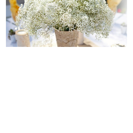
蓝色妖姬是玫瑰吗
蓝色妖姬是玫瑰，这是一种蓝玫瑰的美称，在自然环境中，极少可
以生成蓝色玫瑰，所谓在市面上所收买的蓝玫瑰一般就是在白玫瑰
成长初期，还未长成成熟花朵品种的时候，人工加上不易掉色的蓝
色染色剂染制而成。