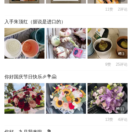
11赞 2评论
入手朱顶红（据说是进口的）
3
9赞 25评论
你好国庆节日快乐🎉💐🤗
11
13赞 4评论
你好，九月我来啦。💐