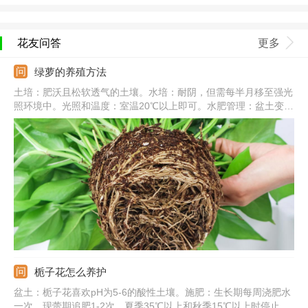
花友问答
更多
绿萝的养殖方法
土培：肥沃且松软透气的土壤。水培：耐阴，但需每半月移至强光
照环境中。光照和温度：室温20℃以上即可。水肥管理：盆土变干
需要及时浇水，一次浇透，秋冬减少浇水和施肥。常见病害：炭疽
病、根腐病、叶斑病。
栀子花怎么养护
盆土：栀子花喜欢pH为5-6的酸性土壤。施肥：生长期每周浇肥水
一次，现蕾期追肥1-2次，夏季35℃以上和秋季15℃以上时停止施