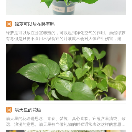
绿萝可以放在卧室吗
绿萝是可以放在卧室养殖的，可以起到净化空气的作用。虽然绿萝
有毒但是只要不食用不误食它的汁液就不会对人体产生伤害，建议
晚上不要放在卧室养殖，因为呼吸作用会生成二氧化碳。
满天星的花语
满天星的花语是思念、青春、梦境、真心喜欢。它蕴含着清纯、致
远、浪漫的意思。满天星被当做礼物的时候通常表达这样的意思：
我在思念你，你是清纯的，我是真心喜欢你的，拥有你我很喜悦。