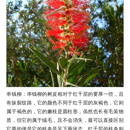
串钱柳：串钱柳的树皮相对于红千层的要厚一些，且
有纵裂纹路，它的颜色不同于红千层的灰褐色，它则
属于褐色的，它的嫩枝是圆柱形，虽然也长有毛装物
质，但它的属于绒毛，且不会消失，最可以直接区别
它两的便是它的枝条是呈下垂状态，红千层的枝条则