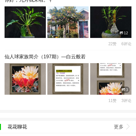
12
22赞 6评论
仙人球家族简介（197期）—白云般若
3
11赞 3评论
花花聊花
更多