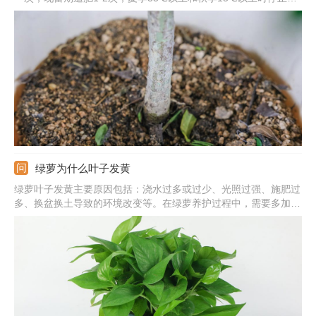
肥。浇水：保持盆土湿润，晚上可喷雾将叶片淋湿。光照：要充
足，除七八月份正午外可放在阳光下养护。
绿萝为什么叶子发黄
绿萝叶子发黄主要原因包括：浇水过多或过少、光照过强、施肥过
多、换盆换土导致的环境改变等。在绿萝养护过程中，需要多加观
察，发现叶片发黄及时找出对应原因并作出处理。