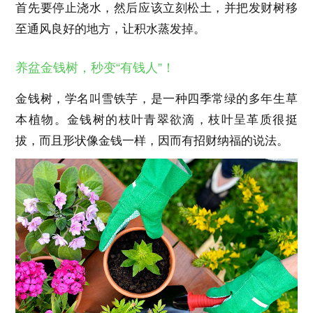
首先要停止浇水，然后应该立刻松土，并把发财树移
至通风良好的地方，让积水蒸发掉。
养盆金钱树，秒变“有钱人”！
金钱树，学名叫雪铁芋，是一种四季常绿的多年生草
本植物。金钱树的枝叶青翠欲滴，枝叶呈革质很挺
拔，而且形状像金钱一样，因而有招财纳福的说法。