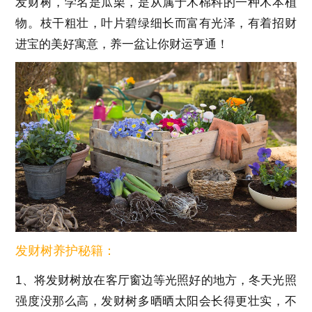
发财树，学名是瓜栗，是从属于木棉科的一种木本植
物。枝干粗壮，叶片碧绿细长而富有光泽，有着招财
进宝的美好寓意，养一盆让你财运亨通！
发财树养护秘籍：
1、将发财树放在客厅窗边等光照好的地方，冬天光照
强度没那么高，发财树多晒晒太阳会长得更壮实，不