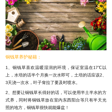
铜钱草养护秘籍：
1、铜钱草喜欢温暖湿润的环境，保证室温在17℃以
上，水培的话半个月换一次水即可，土培的话应该2、
3天浇一次水，叶子耷拉了要及时喷水。
2、想要让铜钱草长得好的话，可以使用半土半水的方
式养，同时将铜钱草放在室内东西阳台等只有半天光
照的地方，铜钱草很快就能爆盆！