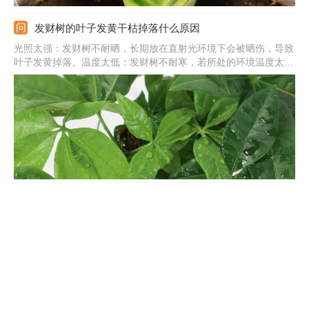
发财树的叶子发黄干枯掉落什么原因
光照太强：发财树不耐晒，长期放在直射光环境下会被晒伤，导致
叶子发黄掉落。温度太低：发财树不耐寒，若所处的环境温度太低
就易受冻，导致黄叶。缺少水分：若生长期间长时间不浇水，土壤
干旱缺水会导致叶子发黄，应及时补水。土壤不适：土壤的黏性太
重或呈碱性会阻碍根系呼吸，导致黄叶，应换土处理。
绿萝怎么扦插
配制基质：提前配制松软、透气、排水性好的基质，配制好消毒后
再用。剪取插条：绿萝插条要选生长健壮的，每段上面都有气生根
才行，还要剪掉顶端的叶片。扦插入土：基质表面戳小洞，插条蘸
取生根粉，直接插入基质中，浇透水。插后管理：提供温暖、湿
润、通风好的环境，基质干燥需及时浇水保湿。