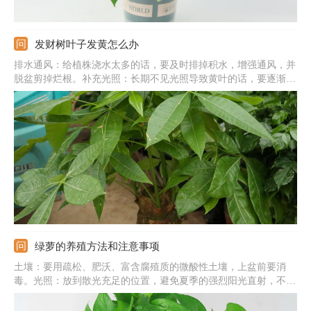
发财树叶子发黄怎么办
排水通风：给植株浇水太多的话，要及时排掉积水，增强通风，并
脱盆剪掉烂根。补充光照：长期不见光照导致黄叶的话，要逐渐增
加光照，平时要在半阳处养，避免暴晒。脱盆修根：肥害引起烧根
黄叶的话，轻度的可浇水稀释余肥，重度肥害要修剪烂根，并换新
土栽种。
绿萝的养殖方法和注意事项
土壤：要用疏松、肥沃、富含腐殖质的微酸性土壤，上盆前要消
毒。光照：放到散光充足的位置，避免夏季的强烈阳光直射，不要
在阴处养。水分：保持盆土湿润状，冬季控水，夏季要充分浇水，
并给叶片喷水。注意事项：过冬温度应在10℃以上，室内环境要流