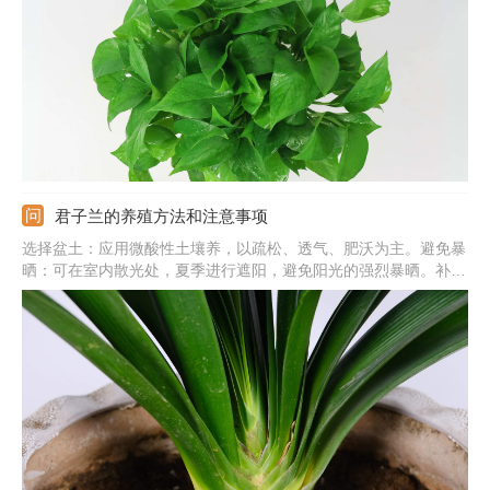
通，不能太闷。
君子兰的养殖方法和注意事项
选择盆土：应用微酸性土壤养，以疏松、透气、肥沃为主。避免暴
晒：可在室内散光处，夏季进行遮阳，避免阳光的强烈暴晒。补充
养分：上盆时在盆底铺上腐熟的饼肥，生长期要适当施加稀薄的肥
水。注意事项：花盆要选择底部有排水孔的，并根据植株的生长及
时更换大号花盆。