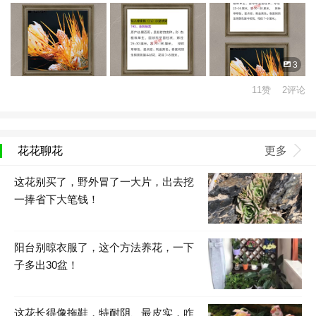
3
11赞 2评论
花花聊花
更多
这花别买了，野外冒了一大片，出去挖
一捧省下大笔钱！
阳台别晾衣服了，这个方法养花，一下
子多出30盆！
这花长得像拖鞋，特耐阴、最皮实，咋