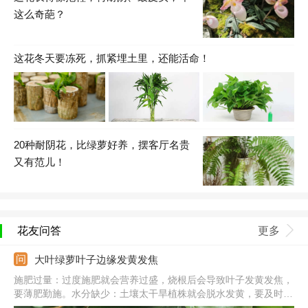
这么奇葩？
这花冬天要冻死，抓紧埋土里，还能活命！
20种耐阴花，比绿萝好养，摆客厅名贵
又有范儿！
花友问答
更多
大叶绿萝叶子边缘发黄发焦
施肥过量：过度施肥就会营养过盛，烧根后会导致叶子发黄发焦，
要薄肥勤施。水分缺少：土壤太干旱植株就会脱水发黄，要及时浇
水，维持土壤湿润。阳光强烈：被夏季强光暴晒后，叶子会发黄发