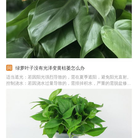
焦，要遮光补水。气温太低：温度太低会使植株休眠，出于自我保
护叶子就会发黄发焦。
绿萝叶子没有光泽变黄枯萎怎么办
适当遮光：若因阳光强烈导致的，需在夏季遮阳，避免阳光直射。
控制浇水：若因浇水过量导致的，需排掉积水，严重的需脱盆修剪
烂根。稀释余肥：若因施肥太多导致的，需浇水稀释余肥，严重的
要更换新的土壤。调整温度：若因温度太低导致的，需在冬季注意
保温，过冬温度应在10℃以上。