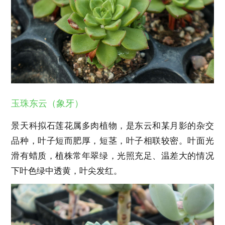
玉珠东云（象牙）
景天科拟石莲花属多肉植物，是东云和某月影的杂交
品种，叶子短而肥厚，短茎，叶子相联较密。叶面光
滑有蜡质，植株常年翠绿，光照充足、温差大的情况
下叶色绿中透黄，叶尖发红。