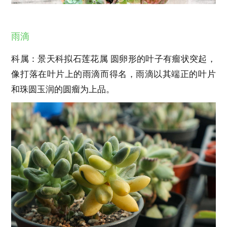
雨滴
科属：景天科拟石莲花属 圆卵形的叶子有瘤状突起，
像打落在叶片上的雨滴而得名，雨滴以其端正的叶片
和珠圆玉润的圆瘤为上品。