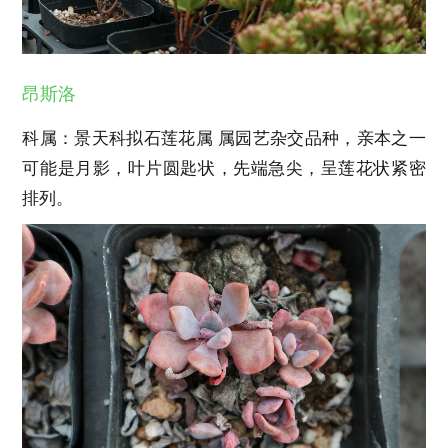
昂斯洛
科属：景天科拟石莲花属 属园艺杂交品种，亲本之一
可能是月影，叶片圆匙状，先端急尖，呈莲花状紧密
排列。