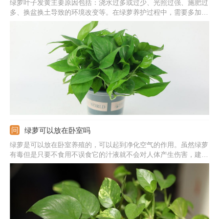
绿萝叶子发黄主要原因包括：浇水过多或过少、光照过强、施肥过
多、换盆换土导致的环境改变等。在绿萝养护过程中，需要多加观
察，发现叶片发黄及时找出对应原因并作出处理。
绿萝可以放在卧室吗
绿萝是可以放在卧室养殖的，可以起到净化空气的作用。虽然绿萝
有毒但是只要不食用不误食它的汁液就不会对人体产生伤害，建议
晚上不要放在卧室养殖，因为呼吸作用会生成二氧化碳。