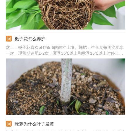
栀子花怎么养护
盆土：栀子花喜欢pH为5-6的酸性土壤。施肥：生长期每周浇肥水
一次，现蕾期追肥1-2次，夏季35℃以上和秋季15℃以上时停止施
肥。浇水：保持盆土湿润，晚上可喷雾将叶片淋湿。光照：要充
足，除七八月份正午外可放在阳光下养护。
绿萝为什么叶子发黄