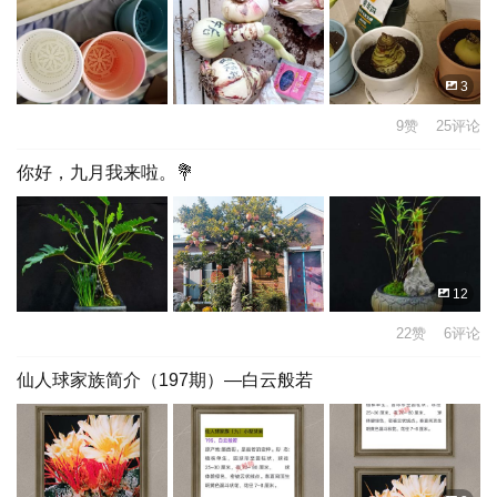
3
9赞 25评论
你好，九月我来啦。💐
12
22赞 6评论
仙人球家族简介（197期）—白云般若