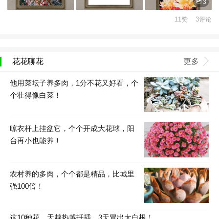
3
11赞 3评论
花花聊花
更多
他用菜坛子养多肉，1分不花又好看，个
个壮得像白菜！
晾衣杆上挂盆它，个个开成大花球，阳
台再小也能养！
农村养的多肉，个个都是精品，比城里
强100倍！
这10种花，天越热越扦插，3天冒出大白根！