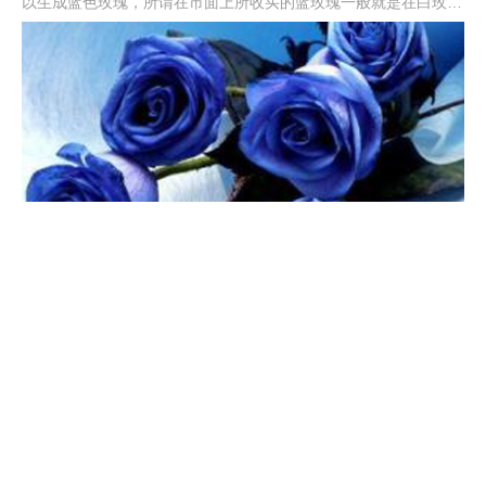
以生成蓝色玫瑰，所谓在市面上所收买的蓝玫瑰一般就是在白玫瑰
成长初期，还未长成成熟花朵品种的时候，人工加上不易掉色的蓝
色染色剂染制而成。
发财树叶子发黄怎么回事
浇水不当引起的叶子发黄应及时通风、翻盆。夏季因温度过高造成
发财树黄叶，及时将植株移到阴凉的地方。施肥过多导致发财树根
部腐烂，将植株脱盆，清理腐烂的部分，换上新土，重新栽种。