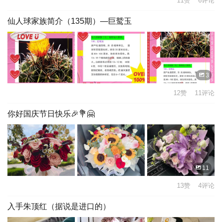
11赞 6评论
仙人球家族简介（135期）—巨鹫玉
3
12赞 11评论
你好国庆节日快乐🎉💐🤗
11
13赞 4评论
入手朱顶红（据说是进口的）