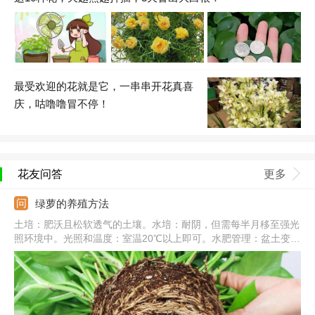
最受欢迎的花就是它，一串串开花真喜
庆，咕噜噜冒不停！
花友问答
更多
绿萝的养殖方法
土培：肥沃且松软透气的土壤。水培：耐阴，但需每半月移至强光
照环境中。光照和温度：室温20℃以上即可。水肥管理：盆土变干
需要及时浇水，一次浇透，秋冬减少浇水和施肥。常见病害：炭疽
病、根腐病、叶斑病。