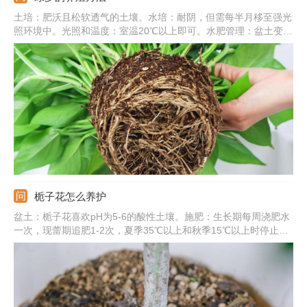
土培：肥沃且松软透气的土壤。水培：耐阴，但需每半月移至强光
照环境中。光照和温度：室温20℃以上即可。水肥管理：盆土变干
需要及时浇水，一次浇透，秋冬减少浇水和施肥。常见病害：炭疽
病、根腐病、叶斑病。
栀子花怎么养护
盆土：栀子花喜欢pH为5-6的酸性土壤。施肥：生长期每周浇肥水
一次，现蕾期追肥1-2次，夏季35℃以上和秋季15℃以上时停止施
肥。浇水：保持盆土湿润，晚上可喷雾将叶片淋湿。光照：要充
足，除七八月份正午外可放在阳光下养护。