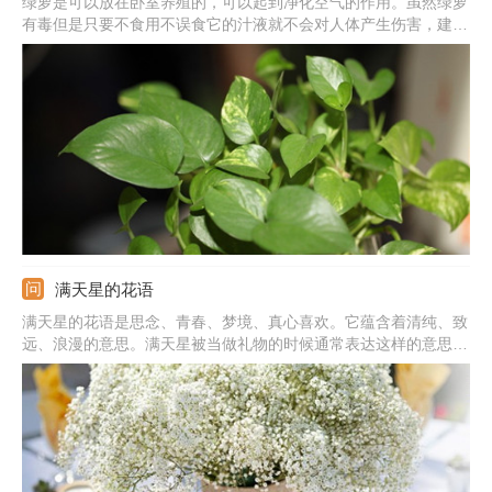
绿萝是可以放在卧室养殖的，可以起到净化空气的作用。虽然绿萝
有毒但是只要不食用不误食它的汁液就不会对人体产生伤害，建议
晚上不要放在卧室养殖，因为呼吸作用会生成二氧化碳。
满天星的花语
满天星的花语是思念、青春、梦境、真心喜欢。它蕴含着清纯、致
远、浪漫的意思。满天星被当做礼物的时候通常表达这样的意思：
我在思念你，你是清纯的，我是真心喜欢你的，拥有你我很喜悦。