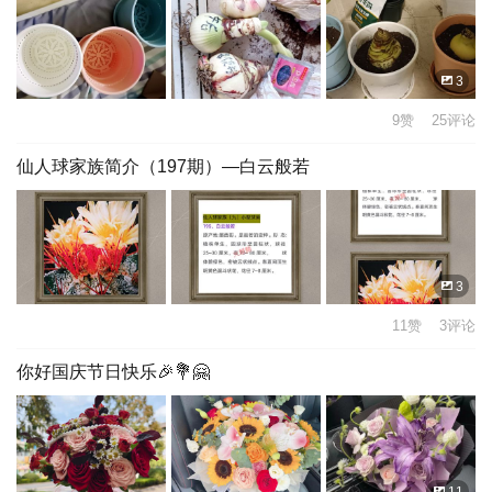
3
9赞 25评论
仙人球家族简介（197期）—白云般若
3
11赞 3评论
你好国庆节日快乐🎉💐🤗
11