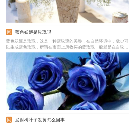
蓝色妖姬是玫瑰吗
蓝色妖姬是玫瑰，这是一种蓝玫瑰的美称，在自然环境中，极少可
以生成蓝色玫瑰，所谓在市面上所收买的蓝玫瑰一般就是在白玫瑰
成长初期，还未长成成熟花朵品种的时候，人工加上不易掉色的蓝
色染色剂染制而成。
发财树叶子发黄怎么回事
浇水不当引起的叶子发黄应及时通风、翻盆。夏季因温度过高造成
发财树黄叶，及时将植株移到阴凉的地方。施肥过多导致发财树根