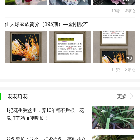
13赞 4评论
仙人球家族简介（195期）—金刚般若
3
11赞 2评论
花花聊花
更多
1把花生丢盆里，养10年都不烂根，花
像打了鸡血嗖嗖长！
花盆里长了这个，赶紧换盆，否则花立