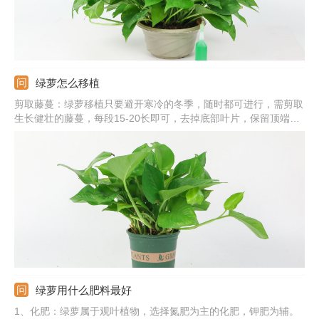
绿萝怎么移植
剪取藤蔓：绿萝移植只要避开寒冷的冬季，随时都可进行，需剪取
生长健壮的藤蔓，每段15-20长即可，去掉底部叶片，保留顶端的
几片即可。土培移植：配制松软、透气的基质，直接将茎蔓插入基
质中，浇透水，提供适宜环境，很快可生根。水培移植：准备透明
的容器和纯净水，将茎蔓插入容器中，勤换水，十天左右可生根。
绿萝用什么肥料最好
1、化肥：绿萝属于观叶植物，选择氮肥为主的化肥，钾肥为辅。