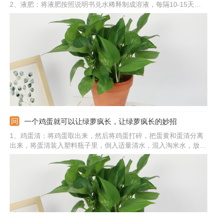
2、液肥：将液肥按照说明书兑水稀释制成溶液，每隔10-15天施
一次。3、叶面肥：将叶面肥兑水稀释，均匀向绿萝的叶片喷洒。
4、自制肥：绿萝也可以自制有机肥来施加，比如，淘米水、养鱼
水、黄豆水等。
一个鸡蛋就可以让绿萝疯长，让绿萝疯长的妙招
1、鸡蛋清：将鸡蛋取出来，然后将鸡蛋打碎，把蛋黄和蛋清分离
出来，将蛋清装入塑料瓶子里，倒入适量清水，混入淘米水，放在
光线好的位置，密封30天左右，发酵好取出兑水稀释浇花。2、鸡
蛋壳：将鸡蛋壳收集好，放在阳光下晾晒，然后碾碎呈碎末，可以
在换土上盆时使用，将鸡蛋壳混合到营养土中，也可以挖坑埋入土
壤中。