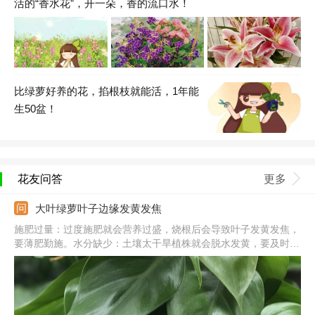
活的“香水花”，开一朵，香的流口水！
比绿萝好养的花，掐根枝就能活，1年能
生50盆！
花友问答
更多
大叶绿萝叶子边缘发黄发焦
施肥过量：过度施肥就会营养过盛，烧根后会导致叶子发黄发焦，
要薄肥勤施。水分缺少：土壤太干旱植株就会脱水发黄，要及时浇
水，维持土壤湿润。阳光强烈：被夏季强光暴晒后，叶子会发黄发
焦，要遮光补水。气温太低：温度太低会使植株休眠，出于自我保
护叶子就会发黄发焦。