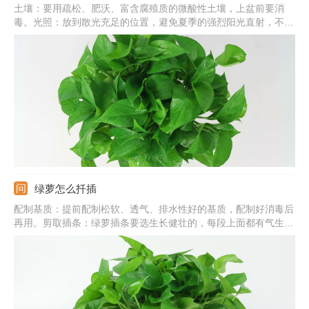
土壤：要用疏松、肥沃、富含腐殖质的微酸性土壤，上盆前要消
毒。光照：放到散光充足的位置，避免夏季的强烈阳光直射，不要
在阴处养。水分：保持盆土湿润状，冬季控水，夏季要充分浇水，
并给叶片喷水。注意事项：过冬温度应在10℃以上，室内环境要流
通，不能太闷。
绿萝怎么扦插
配制基质：提前配制松软、透气、排水性好的基质，配制好消毒后
再用。剪取插条：绿萝插条要选生长健壮的，每段上面都有气生根
才行，还要剪掉顶端的叶片。扦插入土：基质表面戳小洞，插条蘸
取生根粉，直接插入基质中，浇透水。插后管理：提供温暖、湿
润、通风好的环境，基质干燥需及时浇水保湿。