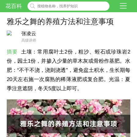
花百科
雅乐之舞的养殖方法和注意事项
张凌云
高级讲师
摘要
土壤：常用腐叶土2份，粗沙、蛭石或珍珠岩2
份，园土1份，并掺入少量的草木灰或骨粉作基肥。水
肥：“不干不浇，浇则浇透”，避免盆土积水，生长期每
20天左右施一次腐熟的稀薄液肥或复合肥。光温：夏
季注意遮阴，冬天5度以上即可。