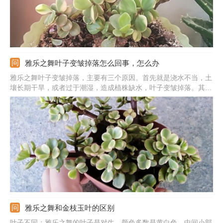
雅乐之舞叶子变皱掉落怎么回事，怎么办
雅乐之舞叶子变皱掉落，主要有三个原因。首先就是浇水不当，土
壤长期干旱，或者过于潮湿，造成植株缺水，叶子变皱掉落。其次
就是植株刚刚更换了盆土，处在服盆期，造成叶子变皱掉落。最后
就是药锦植物，因为茎叶顶端被喷了药水，浓度过大烧苗，造成叶
子变皱掉落。
雅乐之舞和金枝玉叶的区别
叶子不同：雅乐之舞的叶子是对生，颜色多数是黄白色，中间小部