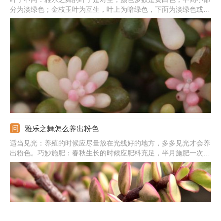
分为淡绿色；金枝玉叶为互生，叶上为暗绿色，下面为淡绿色或暗
红色。生长速度不同：雅乐之舞生长速度较慢；金枝玉叶生长速度
快。茎部不同：前者这种株型偏矮，嫩枝颜色是紫红色；后者相对
偏高，新枝条光好时为紫红色，光照不足为绿色的。
雅乐之舞怎么养出粉色
适当见光：养殖的时候应尽量放在光线好的地方，多多见光才会养
出粉色。巧妙施肥：春秋生长的时候应肥料充足，半月施肥一次，
不可施肥太多氮肥。浇水适宜：应及时浇水还应浇透水，要保持微
湿程度，不能有积水。调整温度：最适合的温度是在15-23℃左
右，不可高于30℃，也不可低于10℃。