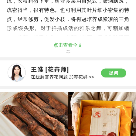
疏，长枝稍微下垂，树冠多采用自然式，潇洒飘逸，
疏密得当，很有特色。也可利用其叶片细小密集的特
点，经常修剪，促发小枝，将树冠培养成紧凑的三角
形或馒头形。对于扦插成活的雅乐之舞，可稍加蟠
扎、修剪，栽于小盆中，并配以奇石，即成为玲珑可
点击查看全文
爱，精巧别致的微型盆景。