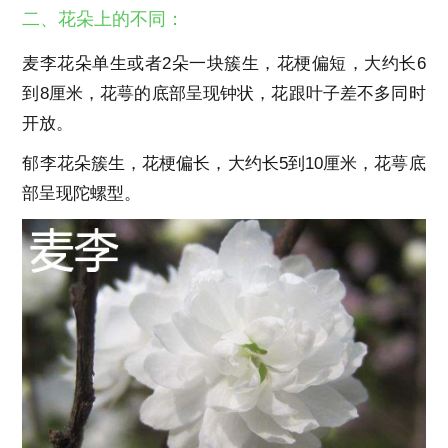
二、花朵上的不同：
麦李花朵单生或者2朵一块簇生，花梗偏短，大约长6
到8厘米，花萼的底部呈现钟状，花跟叶子差不多同时
开放。
郁李花朵簇生，花梗偏长，大约长5到10厘米，花萼底
部呈现陀螺型。