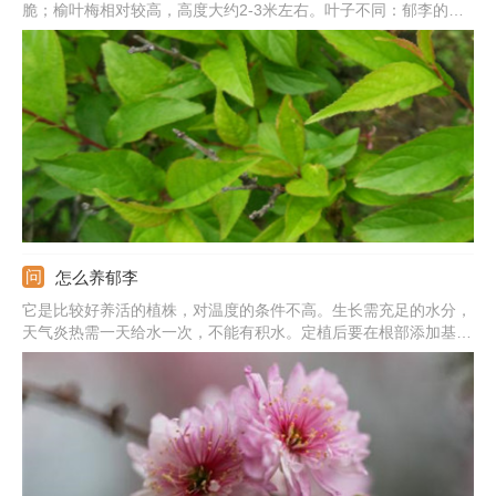
脆；榆叶梅相对较高，高度大约2-3米左右。叶子不同：郁李的叶
子较长，长度约为3-7厘米；榆叶梅的叶子偏小，长约2-6厘米。花
朵不同：郁李的花叶几乎同时，花色为白色或粉红色；榆叶梅开花
早于叶子，花朵颜色为粉红色，之后颜色会变浅。
怎么养郁李
它是比较好养活的植株，对温度的条件不高。生长需充足的水分，
天气炎热需一天给水一次，不能有积水。定植后要在根部添加基
肥，之后每月一次薄肥。半阴处适合生长，夏季注意遮阳光。