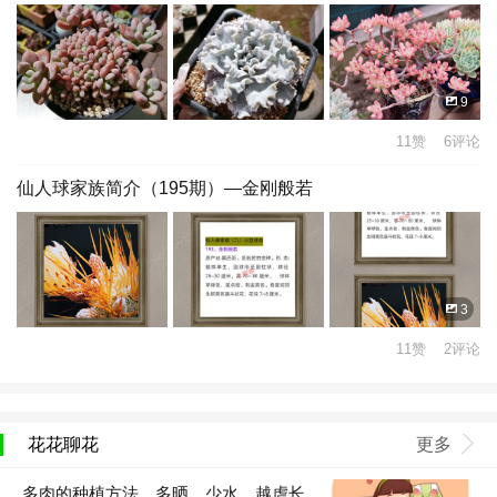
9
11赞 6评论
仙人球家族简介（195期）—金刚般若
3
11赞 2评论
花花聊花
更多
多肉的种植方法，多晒、少水，越虐长