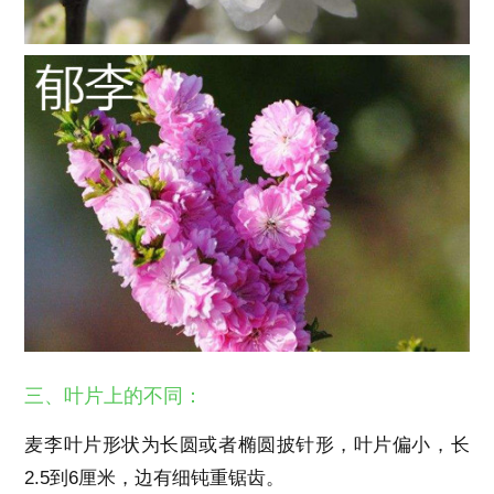
三、叶片上的不同：
麦李叶片形状为长圆或者椭圆披针形，叶片偏小，长
2.5到6厘米，边有细钝重锯齿。