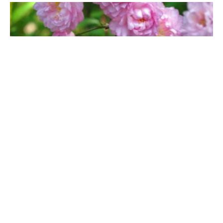
畔、林缘。各地都有栽培。日本、朝鲜也有。喜光，生长适应性很
强，耐寒，根系发达，耐旱。不择土壤，能在微碱土生长，耐瘠
薄。根萌芽力强，能自然繁殖。郁李可用分株、播种、压条、扦
插、根插、嫁接等方法进行繁殖，生产中以分株繁殖为主。
郁李的病害及解决办法
白粉病：可用15%粉锈宁可湿性粉剂1000倍液或70%甲基托布津
可湿性粉剂1000-1500倍液喷洒治疗。枯枝病：可用75%百菌清
500倍液或80%代森锌500倍液喷洒治疗。