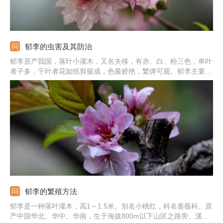
郁李的虫害及其防治
郁李原产我国，落叶小灌木，又名夫移，有赤、白、粉三色，单叶
者子多，千叶者花如纸剪簇成，色最娇艳，繁缛可观。郁李主要虫
害有蚜虫、黄刺蛾、大蓑蛾和梨小食心虫等。
郁李的繁殖方法
郁李是一种落叶灌木，高1～1.5米。别名小桃红，科名蔷薇科。原
产中国华北、华中、华南，生于海拔800m以下山区之路旁、溪