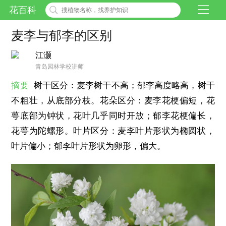
花百科
麦李与郁李的区别
江灏
青岛园林学校讲师
摘要
树干区分：麦李树干不高；郁李高度略高，树干
不粗壮，从底部分枝。花朵区分：麦李花梗偏短，花
萼底部为钟状，花叶几乎同时开放；郁李花梗偏长，
花萼为陀螺形。叶片区分：麦李叶片形状为椭圆状，
叶片偏小；郁李叶片形状为卵形，偏大。