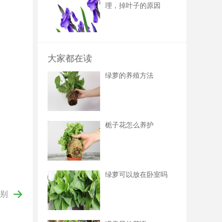
理，掉叶子的原因
大家都在读
绿萝的养殖方法
栀子花怎么养护
绿萝可以放在卧室吗
别