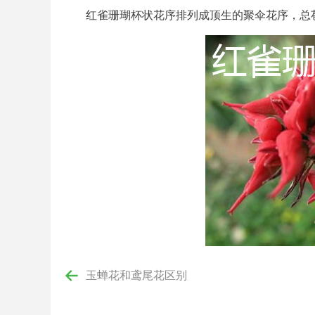
红雀珊瑚杯状花序排列成顶生的聚伞花序，总
玉蝉花和鸢尾花区别