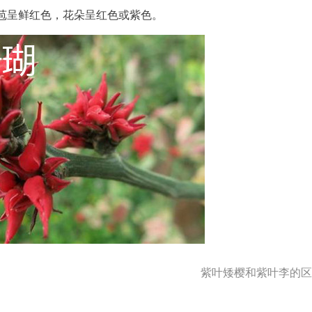
苞呈鲜红色，花朵呈红色或紫色。
紫叶矮樱和紫叶李的区