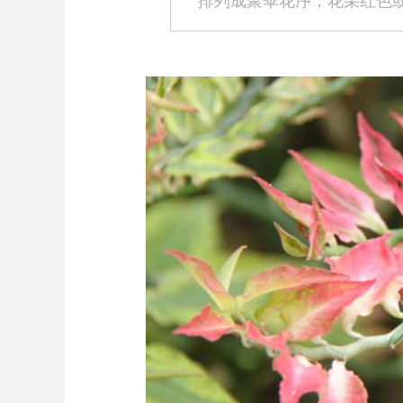
排列成聚伞花序，花朵红色