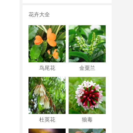
花卉大全
鸟尾花
金粟兰
杜英花
狼毒