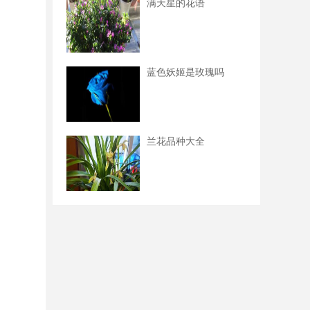
满天星的花语
蓝色妖姬是玫瑰吗
兰花品种大全