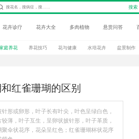
花卉诊疗
花卉大全
多肉植物
悬赏问答
家庭养花
养花技巧
花与健康
水培花卉
盆景制作
瑚和红雀珊瑚的区别
披针形或卵形，叶子长有叶尖，叶色呈绿白色，
片较薄，叶子互生，呈卵状披针形，叶子革质，
瑚聚伞状花序，花朵呈红色；红雀珊瑚杯状花序