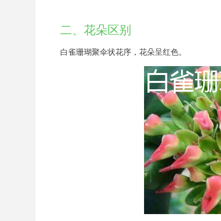
二、花朵区别
白雀珊瑚聚伞状花序，花朵呈红色。