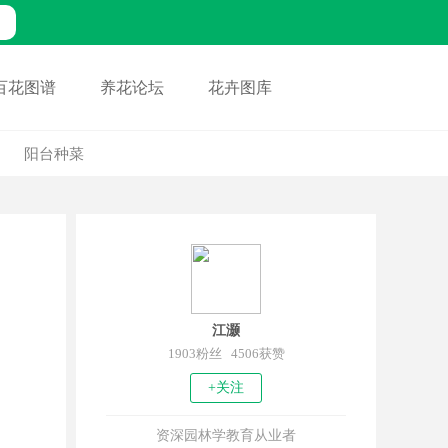
百花图谱
养花论坛
花卉图库
阳台种菜
江灏
1903粉丝 4506获赞
+关注
资深园林学教育从业者