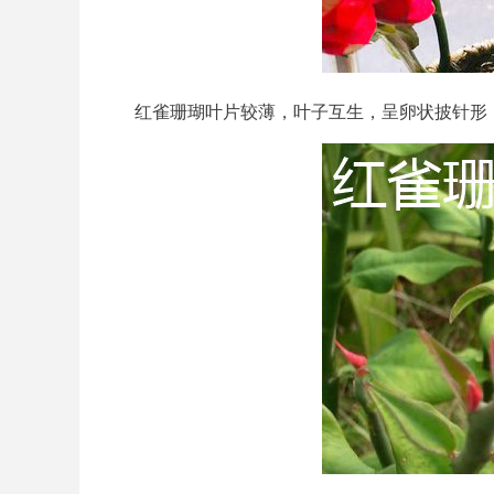
红雀珊瑚叶片较薄，叶子互生，呈卵状披针形