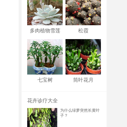
多肉植物雪莲
松霞
七宝树
筒叶花月
花卉诊疗大全
为什么绿萝突然长黄叶
子？