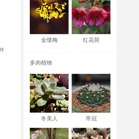
金缕梅
红花荷
叶
多肉植物
冬美人
帝冠