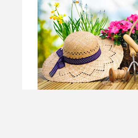
须苞石竹和石竹的区别