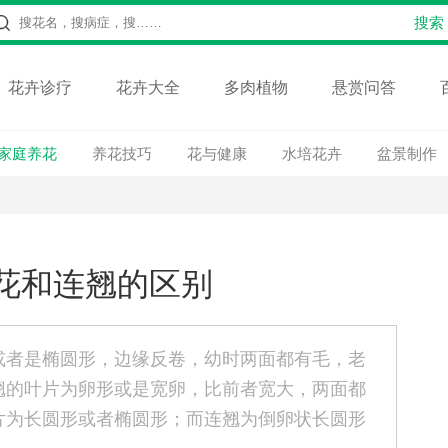
花卉诊疗
花卉大全
多肉植物
悬赏问答
家庭养花
养花技巧
花与健康
水培花卉
盆景制作
花和连翘的区别
或者是椭圆形，边缘反卷，幼时两面都有毛，老
翘的叶片为卵形或是宽卵，比前者宽大，两面都
片为长圆形或者椭圆形；而连翘为倒卵状长圆形