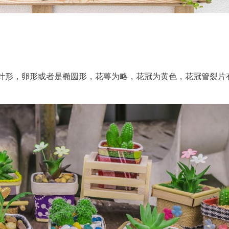
针形，卵形或者是椭圆形，花萼为略，花冠为黄色，花冠管裂片