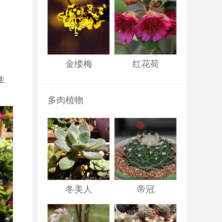
金缕梅
红花荷
生
多肉植物
冬美人
帝冠