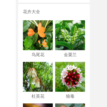
花卉大全
鸟尾花
金粟兰
杜英花
狼毒