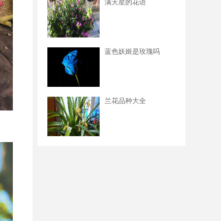
满天星的花语
蓝色妖姬是玫瑰吗
兰花品种大全