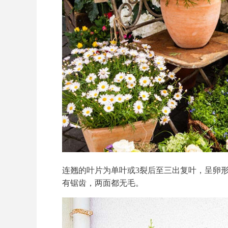
连翘的叶片为单叶或3裂后至三出复叶，呈卵形或
有锯齿，两面都无毛。