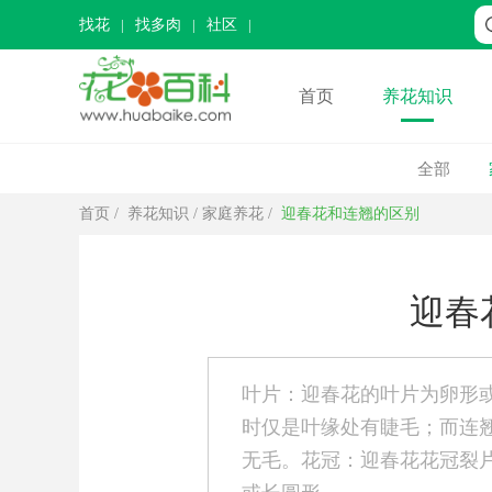
找花
找多肉
社区
首页
养花知识
全部
首页
/
养花知识
/
家庭养花
/
迎春花和连翘的区别
迎春
叶片：迎春花的叶片为卵形
时仅是叶缘处有睫毛；而连
无毛。花冠：迎春花花冠裂