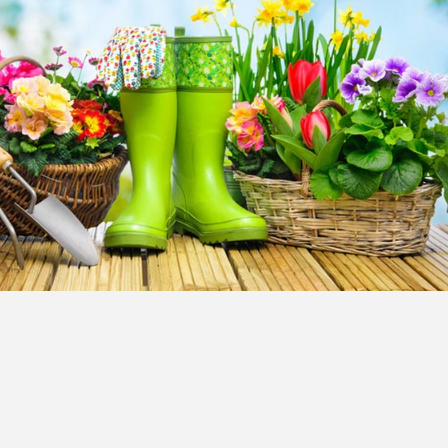
朱槿和木槿花的区