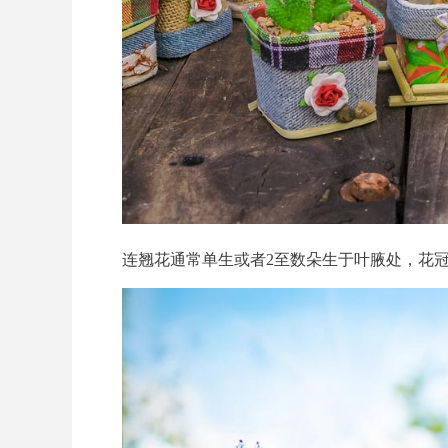
连翘花通常单生或者2至数朵生于叶腋处，花冠