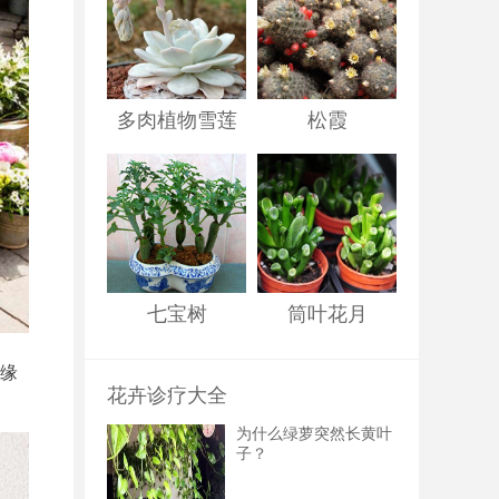
多肉植物雪莲
松霞
七宝树
筒叶花月
边缘
花卉诊疗大全
为什么绿萝突然长黄叶
子？