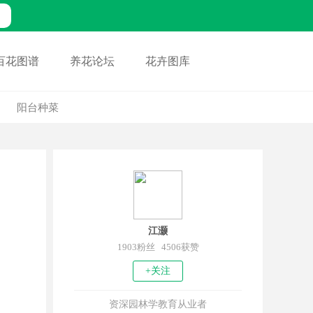
百花图谱
养花论坛
花卉图库
阳台种菜
江灏
1903粉丝 4506获赞
+关注
资深园林学教育从业者