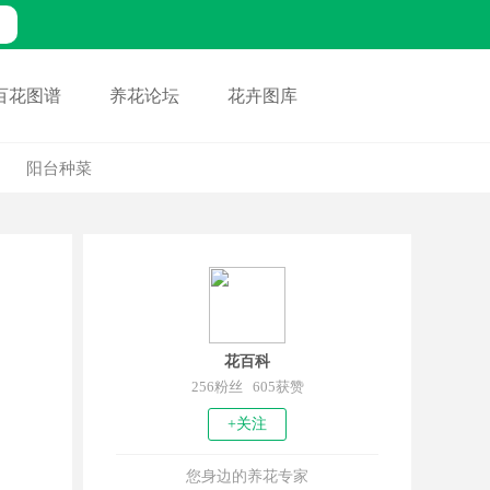
百花图谱
养花论坛
花卉图库
阳台种菜
花百科
256粉丝 605获赞
+关注
您身边的养花专家