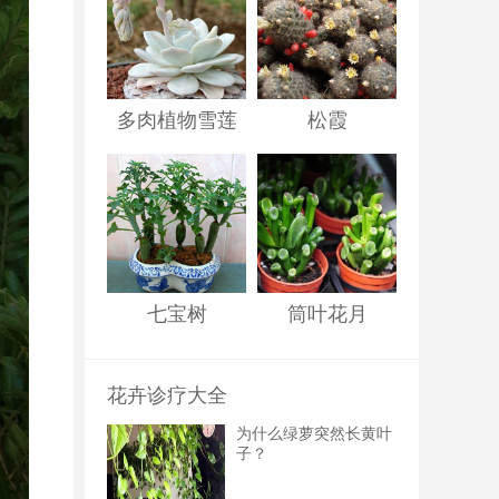
多肉植物雪莲
松霞
七宝树
筒叶花月
花卉诊疗大全
为什么绿萝突然长黄叶
子？