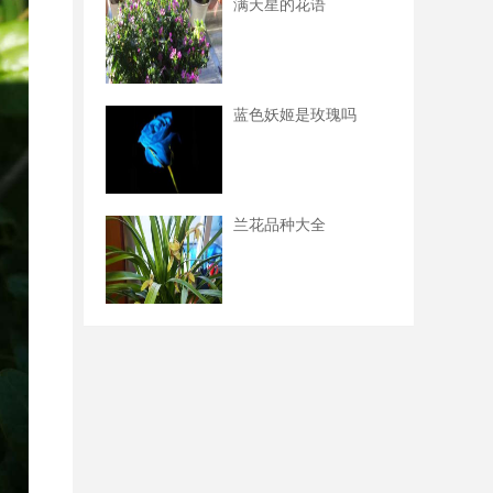
满天星的花语
蓝色妖姬是玫瑰吗
兰花品种大全