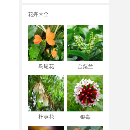
花卉大全
鸟尾花
金粟兰
杜英花
狼毒