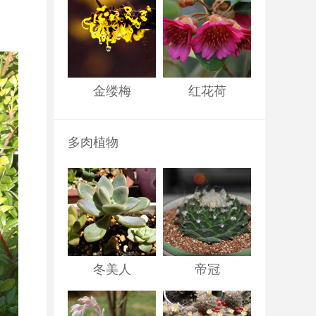
金缕梅
红花荷
多肉植物
冬美人
帝冠