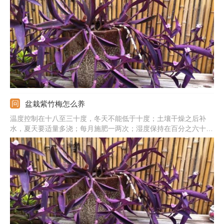
将健康的主根剪掉。在修剪后要注意，适当的松松土。
盆栽紫竹梅怎么养
温度控制在十八至三十度，冬天不能低于十度；土壤干燥之后补
水，夏天要适量多浇；每月施肥一两次；湿度保持在百分之六十至
七十五；土壤要用疏松、营养多且排水性好的；提供良好光照。可
在三月进行修剪。另外，春天还可换盆，也就是说修剪和换盆可以
结合进行。