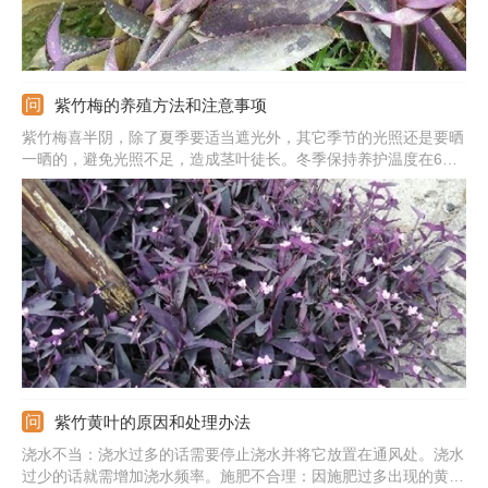
紫竹梅的养殖方法和注意事项
紫竹梅喜半阴，除了夏季要适当遮光外，其它季节的光照还是要晒
一晒的，避免光照不足，造成茎叶徒长。冬季保持养护温度在6℃
以上，温度低少浇水，植株生长期，掂量着盆土的重量感觉明显变
轻浇透水。每隔半个月追施一次营养均衡的肥水，多多通风，防止
病虫害的发生。
紫竹黄叶的原因和处理办法
浇水不当：浇水过多的话需要停止浇水并将它放置在通风处。浇水
过少的话就需增加浇水频率。施肥不合理：因施肥过多出现的黄