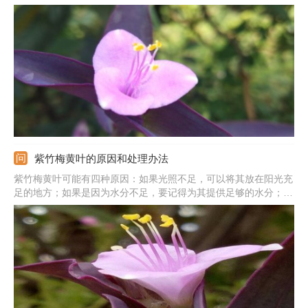
叶，需要及时换盆换土。因施肥过少引起的黄叶，需增加施肥次
数。光照不足：需要将植株搬到阳光充足的地方。通风不好：需将
它移动到通风好的地方来养。
紫竹梅黄叶的原因和处理办法
紫竹梅黄叶可能有四种原因：如果光照不足，可以将其放在阳光充
足的地方；如果是因为水分不足，要记得为其提供足够的水分；如
果是施肥不当，则要把握薄肥多施的原则进行施肥；如果是出现烂
根问题，则要及时修剪剪掉烂根，然后给它换上适合它生长的、松
软透气的新土壤。