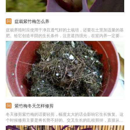
盆栽紫竹梅怎么养
盆栽养殖时应使用干净且透气好的土栽培，还要在土里加适量的基
肥。给它创造半阴的生长条件，注意遮挡强光，在室内养一定要保
证良好的光照。生长期的补水工作也很重要，土壤应维持一个微湿
且无积水的状态。过冬期间要注意保温，以免被冻伤。
紫竹梅冬天怎样修剪
冬天修剪紫竹梅的话要轻剪，幅度太大的话会影响它生长恢复。这
个时候修剪主要是将长势不好的、交叉生长的乱枝剪掉，直接从基
部剪除即可。若是这时要换盆的话，还要将腐烂和弱根剪掉，不要