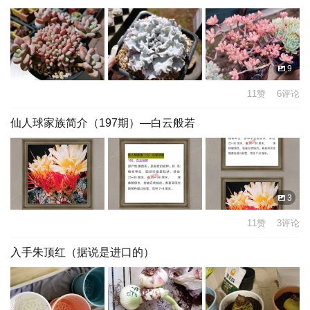
9
11赞 6评论
仙人球家族简介（197期）—白云般若
3
11赞 3评论
入手朱顶红（据说是进口的）