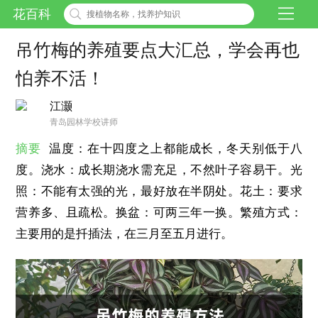
花百科
吊竹梅的养殖要点大汇总，学会再也
怕养不活！
江灏
青岛园林学校讲师
摘要
温度：在十四度之上都能成长，冬天别低于八
度。浇水：成长期浇水需充足，不然叶子容易干。光
照：不能有太强的光，最好放在半阴处。花土：要求
营养多、且疏松。换盆：可两三年一换。繁殖方式：
主要用的是扦插法，在三月至五月进行。