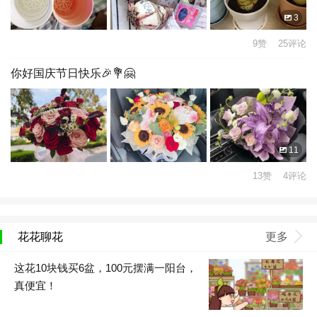
3
9赞 25评论
你好国庆节日快乐🎉💐🤗
11
13赞 4评论
花花聊花
更多
这花10块钱买6盆，100元摆满一阳台，
真便宜！