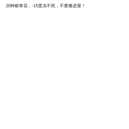
20种耐寒花，-15度冻不死，不要搬进屋！
7月出梅，7月入伏，这些花赶紧收拾了！
大妈路边捡种子，埋土里长成摇钱树，
能卖不少钱！
农村老家的多肉，专门长在房顶上，白
送都没人要！