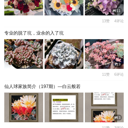
11
13赞 4评论
专业的脱了坑，业余的入了坑
9
11赞 6评论
仙人球家族简介（197期）—白云般若
3
11赞 3评论