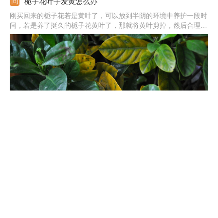
栀子花叶子发黄怎么办
刚买回来的栀子花若是黄叶了，可以放到半阴的环境中养护一段时
间，若是养了挺久的栀子花黄叶了，那就将黄叶剪掉，然后合理的
浇水施肥，并注意经常开窗通风。
兰花品种大全
据不完全统计，兰科总共800属，20000多种，是世界上第二大植
物家族。主要分类有：附生兰、腐生兰、地生兰。