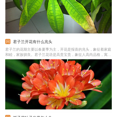
君子兰开花有什么兆头
君子兰的花期主要以春夏季为主，开花是报喜的兆头，象征着家庭
和睦，家族驯良。君子兰花语是高贵宝贵，象征人高尚品格，寓意
高雅公正。正如花开养人屋的说法一样，君子兰开花是个很好的兆
头。