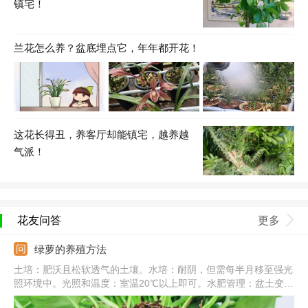
镇宅！
兰花怎么养？盆底埋点它，年年都开花！
这花长得丑，养客厅却能镇宅，越养越
气派！
花友问答
更多
绿萝的养殖方法
土培：肥沃且松软透气的土壤。水培：耐阴，但需每半月移至强光
照环境中。光照和温度：室温20℃以上即可。水肥管理：盆土变干
需要及时浇水，一次浇透，秋冬减少浇水和施肥。常见病害：炭疽