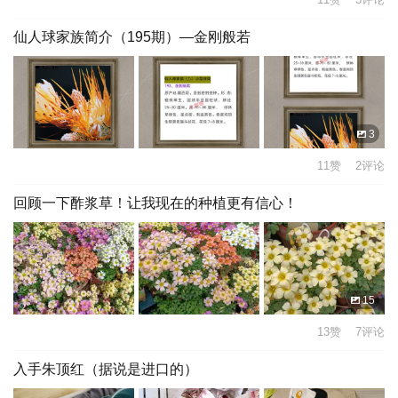
仙人球家族简介（195期）—金刚般若
3
11赞 2评论
回顾一下酢浆草！让我现在的种植更有信心！
15
13赞 7评论
入手朱顶红（据说是进口的）