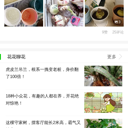
3
9赞 25评论
花花聊花
更多
虎皮兰吊兰，根系一拽变老桩，身价翻
了100倍！
18种小众花，有趣的人都在养，开花绝
对惊艳！
这棵守家树，摆客厅能长2米高，霸气又