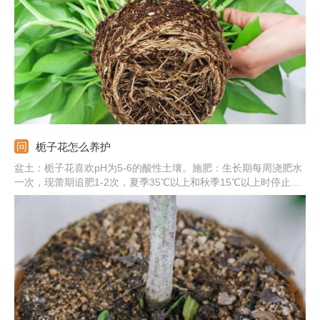
病、根腐病、叶斑病。
栀子花怎么养护
盆土：栀子花喜欢pH为5-6的酸性土壤。施肥：生长期每周浇肥水
一次，现蕾期追肥1-2次，夏季35℃以上和秋季15℃以上时停止施
肥。浇水：保持盆土湿润，晚上可喷雾将叶片淋湿。光照：要充
足，除七八月份正午外可放在阳光下养护。