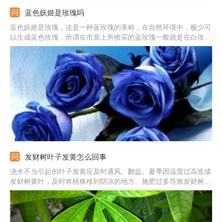
蓝色妖姬是玫瑰吗
蓝色妖姬是玫瑰，这是一种蓝玫瑰的美称，在自然环境中，极少可
以生成蓝色玫瑰，所谓在市面上所收买的蓝玫瑰一般就是在白玫瑰
成长初期，还未长成成熟花朵品种的时候，人工加上不易掉色的蓝
色染色剂染制而成。
发财树叶子发黄怎么回事
浇水不当引起的叶子发黄应及时通风、翻盆。夏季因温度过高造成
发财树黄叶，及时将植株移到阴凉的地方。施肥过多导致发财树根
部腐烂，将植株脱盆，清理腐烂的部分，换上新土，重新栽种。