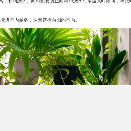
通风，节制浇水。同时还要防止雨淋和浇水时水流入叶腋间，导致
要搬进室内越冬，尽量选择向阳的室内。