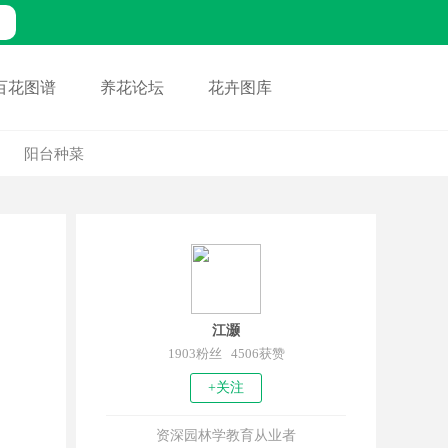
百花图谱
养花论坛
花卉图库
阳台种菜
江灏
1903粉丝 4506获赞
+关注
资深园林学教育从业者