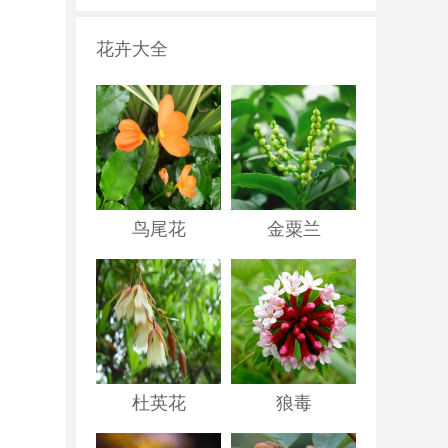
花卉大全
鸟尾花
金粟兰
杜英花
狼毒