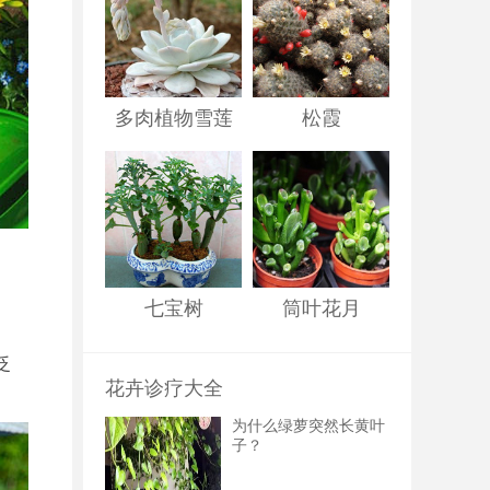
多肉植物雪莲
松霞
七宝树
筒叶花月
泛
花卉诊疗大全
为什么绿萝突然长黄叶
子？