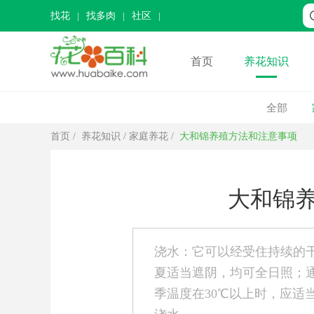
找花
找多肉
社区
首页
养花知识
全部
首页
/
养花知识
/
家庭养花
/
大和锦养殖方法和注意事项
大和锦
浇水：它可以经受住持续的
夏适当遮阴，均可全日照；
季温度在30℃以上时，应适