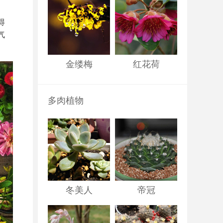
得
气
金缕梅
红花荷
多肉植物
冬美人
帝冠