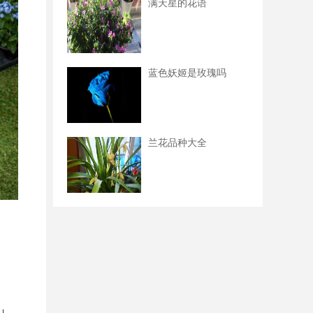
满天星的花语
蓝色妖姬是玫瑰吗
兰花品种大全