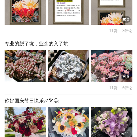
3
11赞 3评论
专业的脱了坑，业余的入了坑
9
11赞 6评论
你好国庆节日快乐🎉💐🤗
11