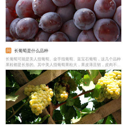
长葡萄是什么品种
长葡萄可能是美人指葡萄、金手指葡萄、蓝宝石葡萄，这几个品种
果粒都是长形的。其中美人指葡萄果粒大，果皮薄且韧，皮肉不易
剥离，不易裂果，无香味。金手指葡萄成熟之后有浓郁的冰糖味以
及牛奶味，品质上等。蓝宝石葡萄成熟之后果色为蓝黑色，着色快
速且均匀，多是在8-9月成熟。