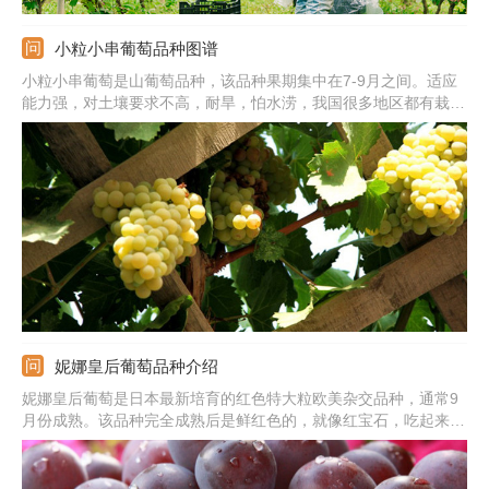
小粒小串葡萄品种图谱
小粒小串葡萄是山葡萄品种，该品种果期集中在7-9月之间。适应
能力强，对土壤要求不高，耐旱，怕水涝，我国很多地区都有栽培
的。想要它旺盛生长，栽培期间要加强管理才行。尤其是生长旺季
需及时追肥，主要施加有机肥，少量掺杂化肥就行。此外，定植的
第二年就要开始修剪，促使尽快成形，株形更丰满，后期结果更
多。
妮娜皇后葡萄品种介绍
妮娜皇后葡萄是日本最新培育的红色特大粒欧美杂交品种，通常9
月份成熟。该品种完全成熟后是鲜红色的，就像红宝石，吃起来口
味浓甜，市场售卖价值高。平均单粒重15克，最大可达17克以
上。平均单穗重580克，最大可达1200克。另外，有较强的适应能
力以及抗病能力，容易栽培。