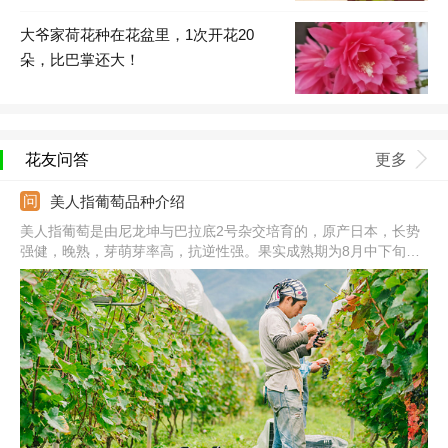
大爷家荷花种在花盆里，1次开花20
朵，比巴掌还大！
花友问答
更多
美人指葡萄品种介绍
美人指葡萄是由尼龙坤与巴拉底2号杂交培育的，原产日本，长势
强健，晚熟，芽萌芽率高，抗逆性强。果实成熟期为8月中下旬，
果穗中大，长22.5-28.6cm，果粒细长型，顶端鲜红色，中部浅红
色，基部黄绿色，果皮薄，不易和果肉分离，不易裂果。果肉为半
透明状，无香味，含酸量低。