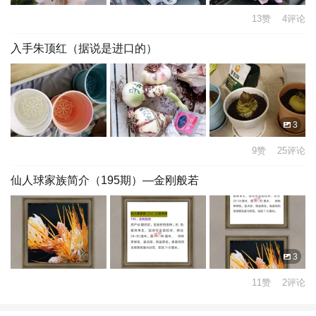
13赞 4评论
入手朱顶红（据说是进口的）
3
9赞 25评论
仙人球家族简介（195期）—金刚般若
3
11赞 2评论