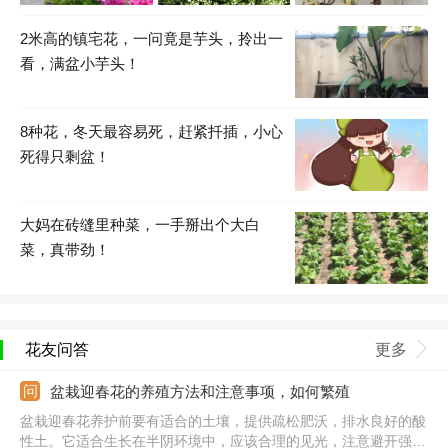
2米高的镇宅花，一问竟是芋头，拎出一
看，满盆小芋头！
8种花，冬天最容易死，赶紧扦插，小心
死得只剩盆！
大妈在砖缝里种菜，一手掰出个大白
菜，真带劲！
花友问答
更多
盆栽迎春花的养殖方法和注意事项，如何繁殖
盆栽迎春花养护前要有适合的土壤，提供疏松肥沃，排水良好的酸
性土。它适合生长在半阴环境中，应该合理的见光，注意避开强