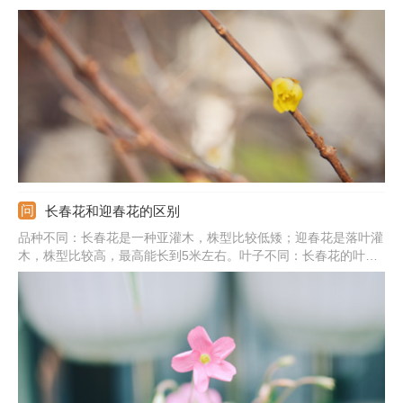
光。生长期要保持好湿润，夏季蒸发速度快，应多浇水灌溉。上盆
栽种时加几块蹄片作为基肥，之后生长中少量施加有机肥。还需要
合理的修剪，也能防治病虫害。
长春花和迎春花的区别
品种不同：长春花是一种亚灌木，株型比较低矮；迎春花是落叶灌
木，株型比较高，最高能长到5米左右。叶子不同：长春花的叶子
比较长一点，叶脉比较的明显；迎春花的叶子相对小一点。花朵不
同：长春花是成团聚集开放，花色为红色、白色等；迎春花一串一
串的排列，花朵颜色为黄色。