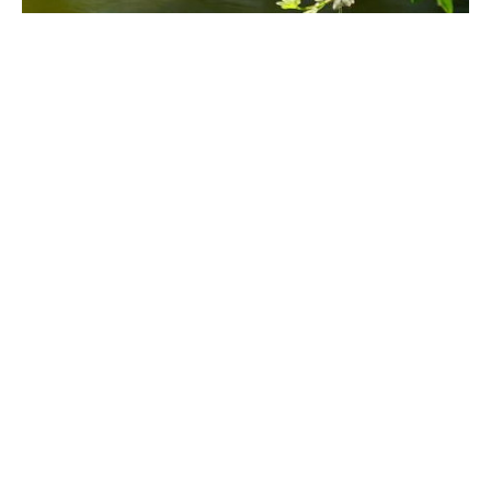
此时降雨量偏少，可隔3-5天浇次水。夏季的蒸发速度较快，隔上2
天左右浇次水。
迎春花多少天浇次水
盆栽迎春花浇水不用固定几天浇次水，一般是等到盆土表面发干发
白后给水。春秋的季节生长比较的旺盛，可以每隔3-4天浇次水。
夏季的气温比较高，蒸发比较的快，每一天早晚都各浇次水。冬季
气温降低后，会逐渐进入到休眠期，对水分的需求变少，可间隔15
天左右给水一次。