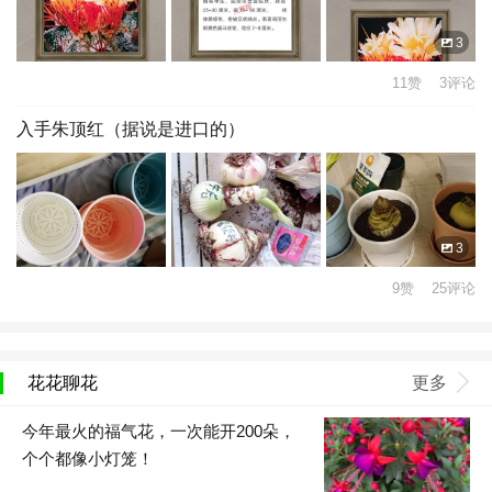
3
11赞 3评论
入手朱顶红（据说是进口的）
3
9赞 25评论
花花聊花
更多
今年最火的福气花，一次能开200朵，
个个都像小灯笼！