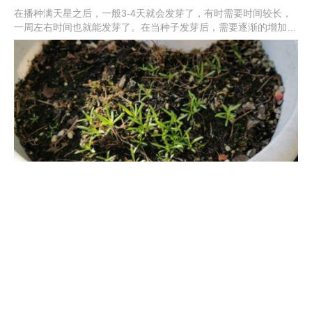
在播种满天星之后，一般3-4天就会发芽了，有时需要时间较长，
一周左右时间也就能发芽了。在当种子发芽后，需要逐渐的增加光
照，但是不要晒强烈的阳光。土壤不能太干，要维持土壤的湿润
性。等小苗长出2片叶子，需要根据情况进行间苗，以免阻碍小苗
的正常生长。
满天星小苗上盆后怎么养护，为什么会倒苗
满天星小苗上盆后，需要先放在通风性好的阴凉处，等到它适应环
境后才能正常的养护。在幼苗期间可施氮肥，并慢慢的增加见光时
间，但不能被强光晒，并且要让花土保持湿润状。在小苗期间若是
过多浇水、缺少阳光或者是幼苗生长太紧密，就容易出现倒伏的情
况。