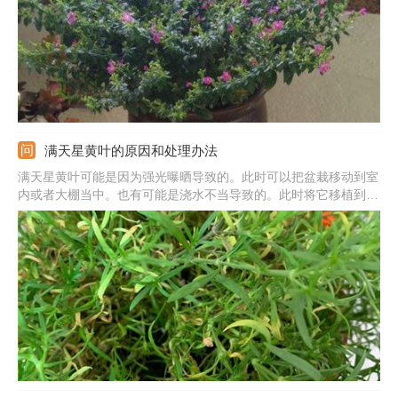
满天星黄叶的原因和处理办法
满天星黄叶可能是因为强光曝晒导致的。此时可以把盆栽移动到室
内或者大棚当中。也有可能是浇水不当导致的。此时将它移植到松
软湿润的新土中精心呵护即可恢复如初。还有可能是所用的药械残
余除草剂，对它造成了伤害。此时，应及时清理已经死亡的叶片，
然后移栽养护即可。