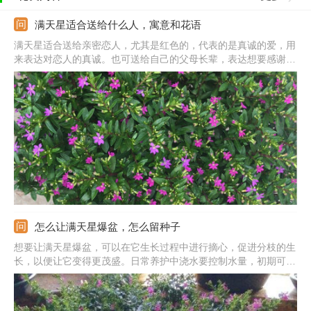
满天星适合送给什么人，寓意和花语
满天星适合送给亲密恋人，尤其是红色的，代表的是真诚的爱，用
来表达对恋人的真诚。也可送给自己的父母长辈，表达想要感谢对
方长时间的照顾。还可送给朋友同学，表达的是对逝去的青春的怀
念。此外，送给暗恋的人也不错，表达不敢倾诉的默默的爱。注意
它的花色朵，花色不同代表的意思不同，送人前要清楚每种颜色的
意思。
怎么让满天星爆盆，怎么留种子
想要让满天星爆盆，可以在它生长过程中进行摘心，促进分枝的生
长，以便让它变得更茂盛。日常养护中浇水要控制水量，初期可以
适当多浇，长成后就要减少浇水，以免引起植株徒长。另外还要注
意施肥，前期以氮肥为主，后期补充磷钾肥。每天的光照时间不能
低于14小时。开花的时候轻拍，可以将其种子收集起来。