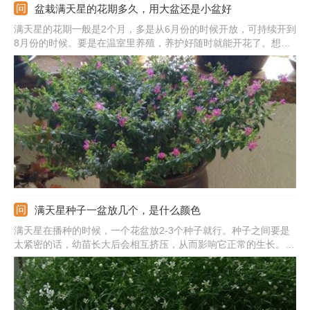
盆栽满天星的花期多久，用大盆还是小盆好
满天星的花期一般是2个月，多是从6月份的时候开放，可持续开到
8月份的时候。要是在温室里养殖，养护好随时就能开花了。想要
开花更好更久，需合理浇水，但不能浇水太多，土壤不干就行。花
期不能缺光，要放在光线好的位置养。在植株幼苗期可用小盆，直
径在10cm即可，成株的话则要用大口径的花盆。
满天星种子一盆放几个，是什么颜色
满天星在播种的时候，一个花盆放2-3个种子就行。种子之间要是
太紧密的话，幼苗长大后会相互挤压，从而影响它正常的生长。若
种植的是大花品种，每盆1个种子就行。满天星鲜花的颜色较少，
一般只有白色、粉红色和玫瑰红色。干花颜色则较多，有粉色、黄
色、绿色、蓝色等。