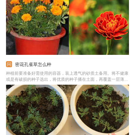
度左右的地方，所以冬季可以适当保温。
密花孔雀草怎么种
种植前要准备好需使用的容器，装上透气的砂质土备用。将不健康
或是有破损的种子选出，将优质的种子播在土面，再覆盖一层薄土
和稻草，等长出小苗的时候揭掉稻草即可。在萌芽期间需多喷水，
种植土不能过于干燥。