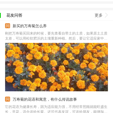
花友问答
更多
新买的万寿菊怎么养
刚把万寿菊买回来的时候，要先查看自带土的土质，如果原土土质
太差，可以用松软肥沃的土壤重新种植。然后，要让它适应家中的
环境，给它15-20℃的温度，通风良好的环境。不要让它接触强烈
的光照，在散射光的照射下就可以良好生长。不要着急浇水，也不
要着急施肥。要等它适应环境后再正常浇水施肥。
万寿菊的花语和寓意，有什么传说故事
它的花语为健康长寿，因为适应能力强，不用经常照顾就能旺盛生
长，开花，适合送给长辈。还可代表友谊，可送给朋友，能增加友