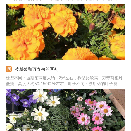
谊之情。若是红色的万寿菊适合送给爱人，代表的是甜蜜的爱情。
另外，还寓意着离别的伤感，对相隔两地的爱人的思恋，希望能早
日相聚。
波斯菊和万寿菊的区别
株型不同：波斯菊高度大约1-2米左右，株型比较高；万寿菊相对
低矮，高度大约50-150厘米左右。叶子不同：波斯菊的叶子裂片
为线形或丝状线形；万寿菊叶子裂片为长椭圆形或披针形。花朵不
同：波斯菊花的花色较多，舌片长约2-3厘米左右；万寿菊属于头
状花序单生，颜色为黄色或暗橙色。