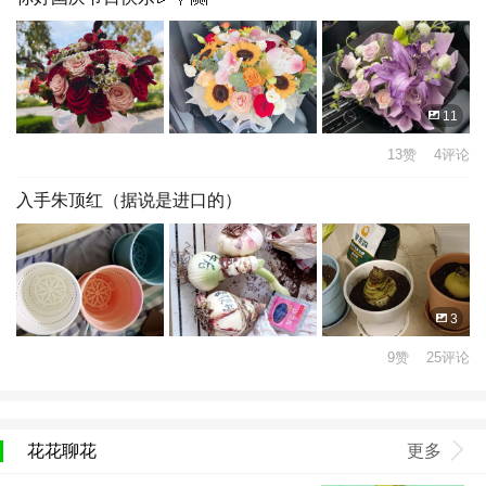
11
13赞 4评论
入手朱顶红（据说是进口的）
3
9赞 25评论
花花聊花
更多