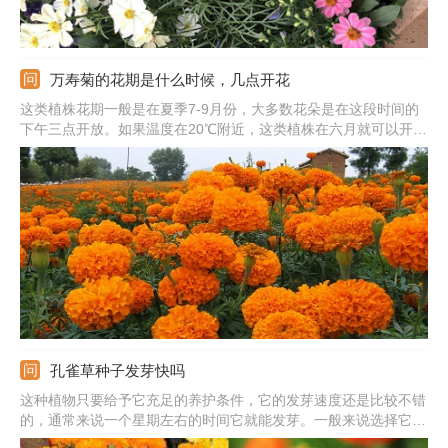
万寿菊的花期是什么时候，几点开花
这类植株花期一般是在夏季7-9月份，大多数花朵是在这段时间的
下午三点开放。如果温度在20℃附近，这类植株在六月就可以开
花。在它的花期好好养护植株，可以让植株的开花时间变长。
孔雀草种子发芽快吗
这种植物只要给予它充足的养护条件，它的发芽速度还是比较不错
的，通常来说一个星期左右的时间它就能发芽。一般来说选择它的
种子播种时间一般是选在夏秋季进行比较好。它比较喜欢生长在15