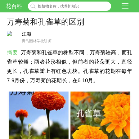
花百科
万寿菊和孔雀草的区别
江灏
青岛园林学校讲师
摘要
万寿菊和孔雀草的株型不同，万寿菊较高，而孔
雀草较矮；两者花形相似，但前者的花朵更大，直径
更长，孔雀草瓣上有红色斑块。孔雀草的花期在每年
7-9月份，万寿菊的花期长，在6-10月。