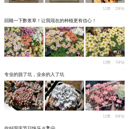
11赞 2评论
回顾一下酢浆草！让我现在的种植更有信心！
15
13赞 7评论
专业的脱了坑，业余的入了坑
9
11赞 6评论
你好国庆节日快乐🎉💐🤗