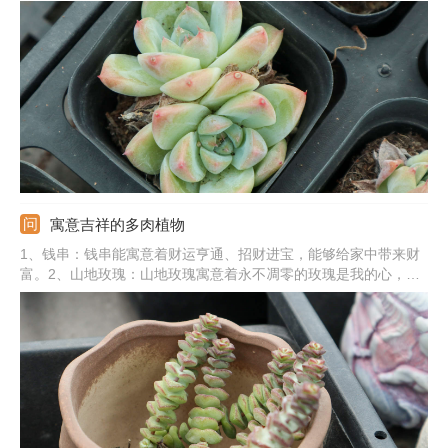
法浇水最好，夏冬季严格控水。温度：主要控制夏季和冬季的温
度，夏季加强通风，冬季搬到温暖处。施肥：春秋季最好每个月追
肥一次，选稀释的肥液，营养足长势更旺盛。
寓意吉祥的多肉植物
1、钱串：钱串能寓意着财运亨通、招财进宝，能够给家中带来财
富。2、山地玫瑰：山地玫瑰寓意着永不凋零的玫瑰是我的心，能
象征爱情。3、佛珠：佛珠能寓意着吉祥、如意，给人们带来好运
气。4、熊童子：熊童子的寓意是玲珑优雅，也有较好的观赏性。
5、其他植物：还有爱之蔓、心叶球兰、玉露、火祭、吸财树、红
宝石等。