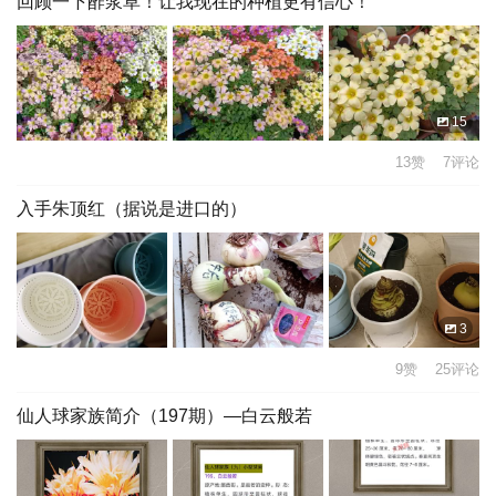
回顾一下酢浆草！让我现在的种植更有信心！
15
13赞 7评论
入手朱顶红（据说是进口的）
3
9赞 25评论
仙人球家族简介（197期）—白云般若