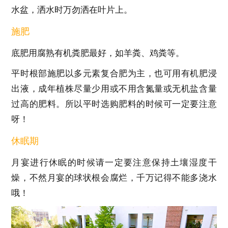
水盆，洒水时万勿洒在叶片上。
施肥
底肥用腐熟有机粪肥最好，如羊粪、鸡粪等。
平时根部施肥以多元素复合肥为主，也可用有机肥浸
出液，成年植株尽量少用或不用含氮量或无机盐含量
过高的肥料。所以平时选购肥料的时候可一定要注意
呀！
休眠期
月宴进行休眠的时候请一定要注意保持土壤湿度干
燥，不然月宴的球状根会腐烂，千万记得不能多浇水
哦！