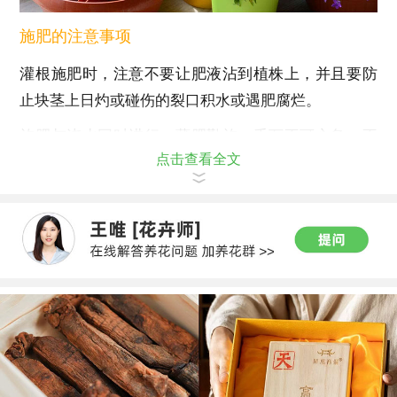
施肥的注意事项
灌根施肥时，注意不要让肥液沾到植株上，并且要防
止块茎上日灼或碰伤的裂口积水或遇肥腐烂。
施肥与浇水同时进行，薄肥勤施，千万不可心急，不
点击查看全文
然可是会对断崖女王造成危害的呢！