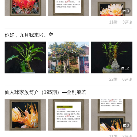
3
11赞 3评论
你好，九月我来啦。💐
12
22赞 6评论
仙人球家族简介（195期）—金刚般若
3
11赞 2评论