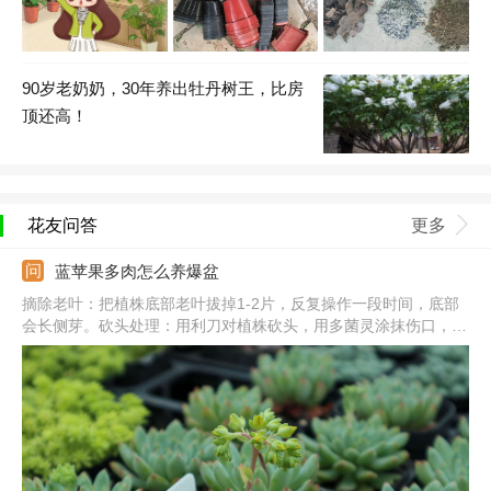
90岁老奶奶，30年养出牡丹树王，比房
顶还高！
花友问答
更多
蓝苹果多肉怎么养爆盆
摘除老叶：把植株底部老叶拔掉1-2片，反复操作一段时间，底部
会长侧芽。砍头处理：用利刀对植株砍头，用多菌灵涂抹伤口，并
在阴凉通风处养。光照充足：把它放到向阳处，每天见光不少于5
个小时，夏季要避免暴晒。合理浇水：生长期保持土壤湿润，大型
植株可适当控水，保证良好的通风性。