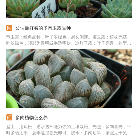
公认最好看的多肉玉露品种
帝玉露：经典品种，叶子翠绿色，易长侧芽。姬玉露：植株无茎，
叶翠绿色，顶部为透明或半透明状。冰灯玉露：叶子亮透，株型
大，生长紧凑，叶片饱满肥厚。宫灯玉露：顶部有细绒毛，叶片深
绿色，顶部有纹路。霓虹灯玉露：叶片为三角形，顶端有窗，大且
亮，绿色，光照充足为紫黑色。
多肉植物怎么养
盆土：用疏松、透水透气能力强的土壤栽培。光照：多肉喜光，平
时多晒太阳，夏季遮挡强光即可。浇水：多肉耐旱，按照见干见湿