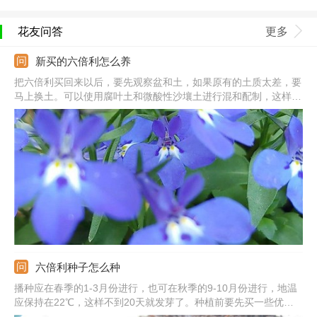
花友问答
更多
新买的六倍利怎么养
把六倍利买回来以后，要先观察盆和土，如果原有的土质太差，要
马上换土。可以使用腐叶土和微酸性沙壤土进行混和配制，这样的
土壤腐殖质丰富又透水透气，非常适合它生长。刚把它买回来时需
要给它一段时间适应环境，不能给它太高的温度。要给它充足的光
照，同时也要做好保温和遮阴工作。
六倍利种子怎么种
播种应在春季的1-3月份进行，也可在秋季的9-10月份进行，地温
应保持在22℃，这样不到20天就发芽了。种植前要先买一些优质
的种子，因为种子十分细小的原因，需把它和细沙混合起来。最后