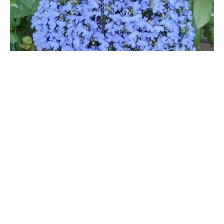
六倍利怎么养爆盆
选择正确的播种时间：这种花最好在9月中旬播种，不要晚于国庆
节。选择正确育苗办法：将买来的种子在水中化开进行单株种植。
选择正确的施肥方式：三个礼拜追加一次肥料，花期之前施加磷
肥，有助于六倍利开花，六倍利的幼苗期要注意勤松土，勤除草，
栽种之后需要施加一次牲畜粪便类的有机肥料。