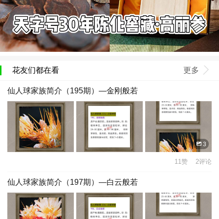
花友们都在看
更多
仙人球家族简介（195期）—金刚般若
3
11赞 2评论
仙人球家族简介（197期）—白云般若