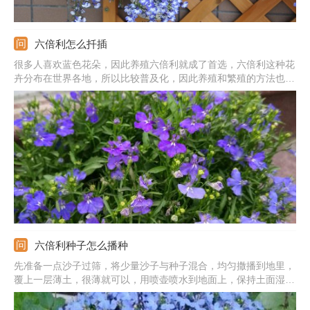
六倍利怎么扦插
很多人喜欢蓝色花朵，因此养殖六倍利就成了首选，六倍利这种花
卉分布在世界各地，所以比较普及化，因此养殖和繁殖的方法也很
便利和省事，很适合新手饲养，一般将它们种植在花坛或者花盆和
盒子中就能够存活，像六倍利这样的花最常见的繁殖方法就是扦插
了。
六倍利种子怎么播种
先准备一点沙子过筛，将少量沙子与种子混合，均匀撒播到地里，
覆上一层薄土，很薄就可以，用喷壶喷水到地面上，保持土面湿
润。也可以用穴播的方式，可以借助折纸进行分播，每个穴盆种10
粒种子左右，一穴一粒也可以，方便后期分盆。