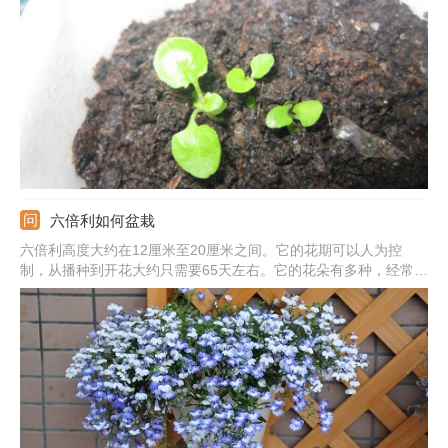
将种子播进土里，喷洒一些水等待萌芽即可。
六倍利如何盆栽
六倍利高度大约在12厘米至20厘米之间。它的花期可以人为控
制，从播种到开花大约只需要65天左右。它的花朵有多种，经常被
用来装饰花坛、或是悬挂在城市的道路两旁。下面我们来说说它的
盆栽方法。