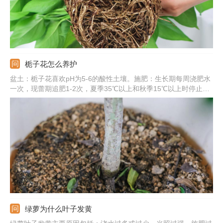
栀子花怎么养护
盆土：栀子花喜欢pH为5-6的酸性土壤。施肥：生长期每周浇肥水
一次，现蕾期追肥1-2次，夏季35℃以上和秋季15℃以上时停止施
肥。浇水：保持盆土湿润，晚上可喷雾将叶片淋湿。光照：要充
足，除七八月份正午外可放在阳光下养护。
绿萝为什么叶子发黄