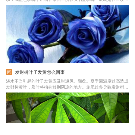
成长初期，还未长成成熟花朵品种的时候，人工加上不易掉色的蓝
色染色剂染制而成。
发财树叶子发黄怎么回事
浇水不当引起的叶子发黄应及时通风、翻盆。夏季因温度过高造成
发财树黄叶，及时将植株移到阴凉的地方。施肥过多导致发财树根
部腐烂，将植株脱盆，清理腐烂的部分，换上新土，重新栽种。