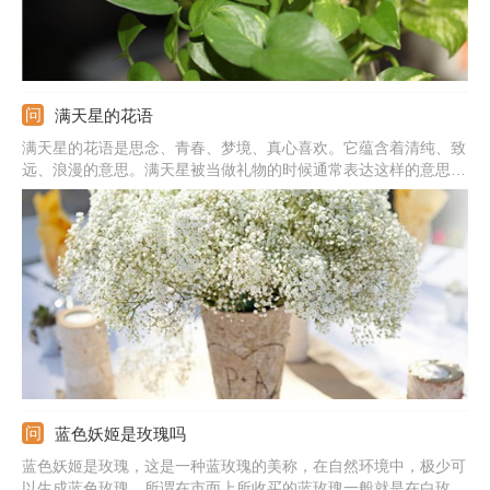
满天星的花语
满天星的花语是思念、青春、梦境、真心喜欢。它蕴含着清纯、致
远、浪漫的意思。满天星被当做礼物的时候通常表达这样的意思：
我在思念你，你是清纯的，我是真心喜欢你的，拥有你我很喜悦。
蓝色妖姬是玫瑰吗
蓝色妖姬是玫瑰，这是一种蓝玫瑰的美称，在自然环境中，极少可
以生成蓝色玫瑰，所谓在市面上所收买的蓝玫瑰一般就是在白玫瑰