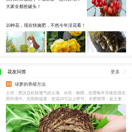
大家全都抢破头！
10种花，现在快施肥，不然今年没花看！
花友问答
更多
绿萝的养殖方法
土培：肥沃且松软透气的土壤。水培：耐阴，但需每半月移至强光
照环境中。光照和温度：室温20℃以上即可。水肥管理：盆土变干
需要及时浇水，一次浇透，秋冬减少浇水和施肥。常见病害：炭疽
病、根腐病、叶斑病。