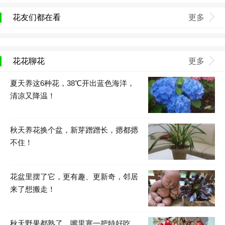
花友们都在看
更多
花花聊花
更多
夏天养这6种花，38℃开出蓝色海洋，
清凉又降温！
秋天养花换个盆，新芽蹭蹭长，摁都摁
不住！
花盆里摆了它，更有趣、更新奇，邻居
来了想搬走！
秋天野果都熟了，嘴里塞一把特好吃，