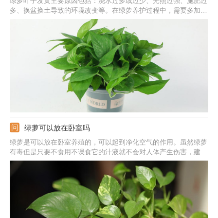
绿萝叶子发黄主要原因包括：浇水过多或过少、光照过强、施肥过
多、换盆换土导致的环境改变等。在绿萝养护过程中，需要多加观
察，发现叶片发黄及时找出对应原因并作出处理。
绿萝可以放在卧室吗
绿萝是可以放在卧室养殖的，可以起到净化空气的作用。虽然绿萝
有毒但是只要不食用不误食它的汁液就不会对人体产生伤害，建议
晚上不要放在卧室养殖，因为呼吸作用会生成二氧化碳。