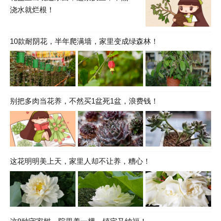
浇水就烂根！
10款耐阴花，半年爬满墙，家里变成绿森林！
别把多肉当花养，不然买1盆死1盆，浪费钱！
这花明明美上天，家里人却不让养，糟心！