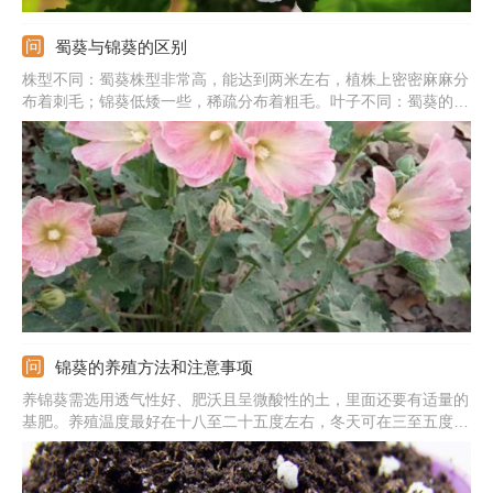
蜀葵与锦葵的区别
株型不同：蜀葵株型非常高，能达到两米左右，植株上密密麻麻分
布着刺毛；锦葵低矮一些，稀疏分布着粗毛。叶子不同：蜀葵的叶
子比较大，叶柄比较长，叶子两面分布着毛；锦葵的叶子相对小，
叶柄的长度较短，叶子两面都没有毛。花朵不同：蜀葵的花朵比较
大，颜色丰富多样；锦葵的花较小，颜色也很单调。
锦葵的养殖方法和注意事项
养锦葵需选用透气性好、肥沃且呈微酸性的土，里面还要有适量的
基肥。养殖温度最好在十八至二十五度左右，冬天可在三至五度。
浇水不能过量，宁干勿湿，尤其是冬天，水量一定要控制好。在植
株的生长期可用复合肥，花期则用磷肥。要注意，当它长势旺的时
候要及时修剪。