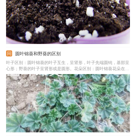
圆叶锦葵和野葵的区别
叶子区别：圆叶锦葵的叶子互生，呈肾形，叶子先端圆钝，基部呈
心形；野葵的叶子呈肾形或是圆形。花朵区别：圆叶锦葵花朵在上
部3到5朵簇生，在基部上单生，每朵花有5枚花瓣，花瓣呈倒心
形；野葵的花冠淡白色或淡红色。