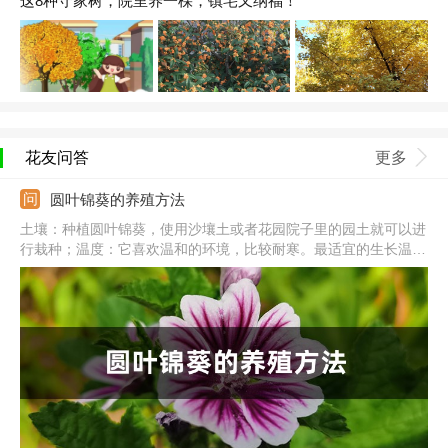
这8种守家树，院里养一棵，镇宅又纳福！
花友问答
更多
圆叶锦葵的养殖方法
土壤：种植圆叶锦葵，使用沙壤土或者花园院子里的园土就可以进
行栽种；温度：它喜欢温和的环境，比较耐寒。最适宜的生长温度
在18-25℃左右；浇水：它不喜欢太过潮湿的环境，浇水时应该注
意不要太频繁，保持土壤干爽；光照：它喜欢阳光，最好每天能保
持6个小时以上的光照时间。