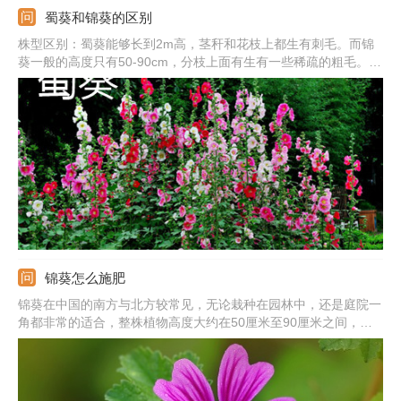
蜀葵和锦葵的区别
株型区别：蜀葵能够长到2m高，茎秆和花枝上都生有刺毛。而锦
葵一般的高度只有50-90cm，分枝上面有生有一些稀疏的粗毛。叶
片区别：蜀葵的叶柄要长于锦葵的叶柄。花的区别：蜀葵的花朵单
生或近簇生，而锦葵的花朵为3-11朵簇生在一起。
锦葵怎么施肥
锦葵在中国的南方与北方较常见，无论栽种在园林中，还是庭院一
角都非常的适合，整株植物高度大约在50厘米至90厘米之间，花
期在5月至10月，比较长，其花朵颜色也比较鲜艳，那么锦葵该如
何施肥呢？现在将锦葵施肥的方法与注意事项介绍给大家。