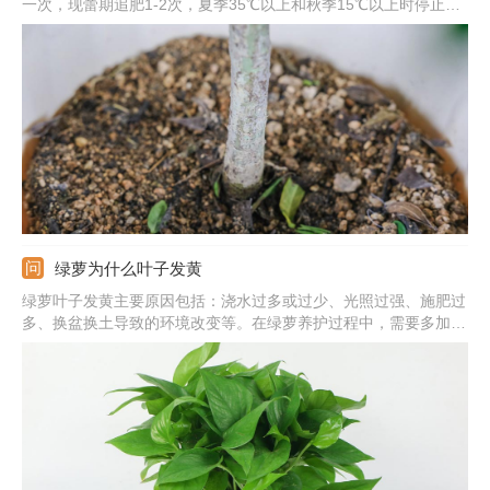
一次，现蕾期追肥1-2次，夏季35℃以上和秋季15℃以上时停止施
肥。浇水：保持盆土湿润，晚上可喷雾将叶片淋湿。光照：要充
足，除七八月份正午外可放在阳光下养护。
绿萝为什么叶子发黄
绿萝叶子发黄主要原因包括：浇水过多或过少、光照过强、施肥过
多、换盆换土导致的环境改变等。在绿萝养护过程中，需要多加观
察，发现叶片发黄及时找出对应原因并作出处理。