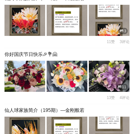
3
11赞 3评论
你好国庆节日快乐🎉💐🤗
11
13赞 4评论
仙人球家族简介（195期）—金刚般若