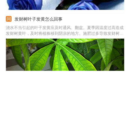
发财树叶子发黄怎么回事
浇水不当引起的叶子发黄应及时通风、翻盆。夏季因温度过高造成
发财树黄叶，及时将植株移到阴凉的地方。施肥过多导致发财树根
部腐烂，将植株脱盆，清理腐烂的部分，换上新土，重新栽种。
君子兰开花有什么兆头
君子兰的花期主要以春夏季为主，开花是报喜的兆头，象征着家庭
和睦，家族驯良。君子兰花语是高贵宝贵，象征人高尚品格，寓意
高雅公正。正如花开养人屋的说法一样，君子兰开花是个很好的兆
头。