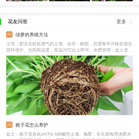
花友问答
更多
绿萝的养殖方法
土培：肥沃且松软透气的土壤。水培：耐阴，但需每半月移至强光
照环境中。光照和温度：室温20℃以上即可。水肥管理：盆土变干
需要及时浇水，一次浇透，秋冬减少浇水和施肥。常见病害：炭疽
病、根腐病、叶斑病。
栀子花怎么养护
盆土：栀子花喜欢pH为5-6的酸性土壤。施肥：生长期每周浇肥水