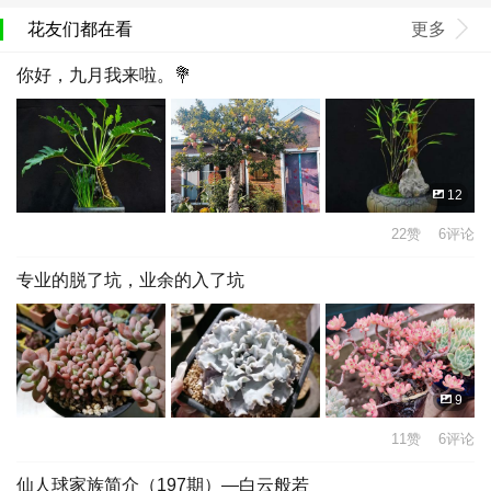
花友们都在看
更多
你好，九月我来啦。💐
12
22赞 6评论
专业的脱了坑，业余的入了坑
9
11赞 6评论
仙人球家族简介（197期）—白云般若