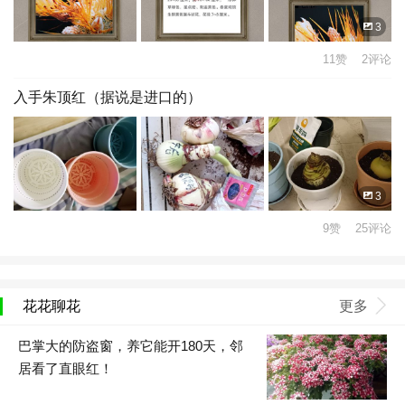
3
11赞 2评论
入手朱顶红（据说是进口的）
3
9赞 25评论
花花聊花
更多
巴掌大的防盗窗，养它能开180天，邻
居看了直眼红！