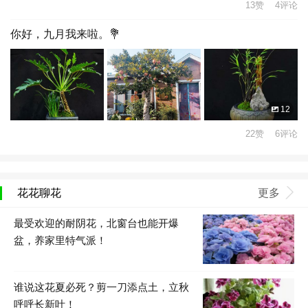
13赞 4评论
你好，九月我来啦。💐
12
22赞 6评论
花花聊花
更多
最受欢迎的耐阴花，北窗台也能开爆
盆，养家里特气派！
谁说这花夏必死？剪一刀添点土，立秋
呼呼长新叶！