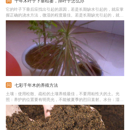
千年木叶子下垂枯萎，掉叶子怎么办
它的叶子下垂后应找出引起的原因，若是长期缺水引起的，就应掌
握正确的浇水方法，微湿的程度最佳。若是长期缺光引起的，就要
尽量为它提供光照。若是病菌感染引起的，就应修剪病叶并喷洒一
些适合的药物。另外，发现它掉叶子后也要尽快的解决处理，浇水
不可太勤，气温也不可太低。
七彩千年木的养殖方法
土壤：使用松散、疏松的土壤养殖最佳，不要用粘性大的土。光
照：养护的位置要有明亮光，不能被夏季的烈日直射。水分：湿度
要足够高，浇水要等干透后再浇，气候干时需适当喷洒水。施肥：
生长期每周施一次肥，不可施加浓肥和生肥。