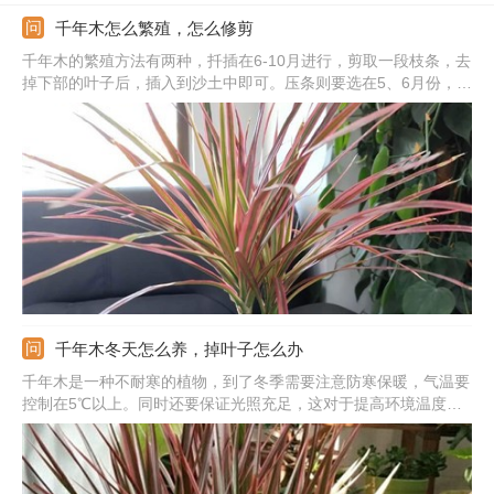
千年木怎么繁殖，怎么修剪
千年木的繁殖方法有两种，扦插在6-10月进行，剪取一段枝条，去
掉下部的叶子后，插入到沙土中即可。压条则要选在5、6月份，从
主茎顶端20厘米的地方进行环剥，并用湿润的苔藓包裹一下，生根
后分离栽种。给它修剪分别要在生长期和休眠期进行。
千年木冬天怎么养，掉叶子怎么办
千年木是一种不耐寒的植物，到了冬季需要注意防寒保暖，气温要
控制在5℃以上。同时还要保证光照充足，这对于提高环境温度也
有帮助。另外还要控制好水肥，7-10天浇一次水，施肥可以暂停。
适当进行修剪，对于第二年的生长有帮助。