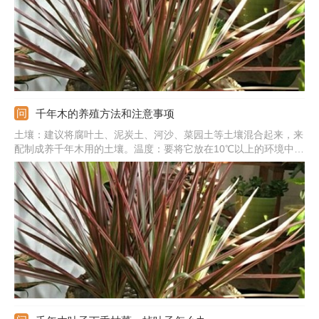
千年木的养殖方法和注意事项
土壤：建议将腐叶土、泥炭土、河沙、菜园土等土壤混合起来，来
配制成养千年木用的土壤。温度：要将它放在10℃以上的环境中养
殖。冬季的时候，千万不要让气温低于5℃。阳光：要将它放在有
散射光照的地方养护。水肥：不宜过量浇水，干则浇，湿则不浇。
生长季可每月追肥两次。