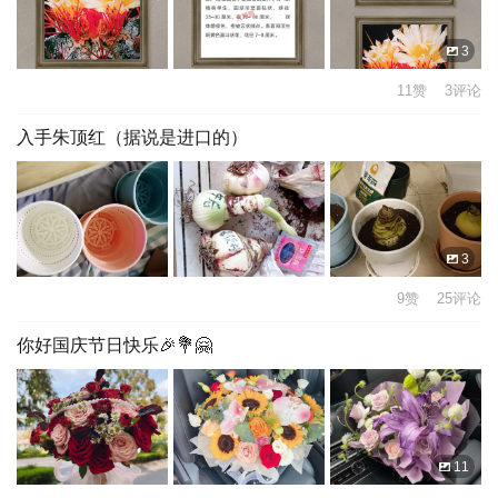
3
11赞 3评论
入手朱顶红（据说是进口的）
3
9赞 25评论
你好国庆节日快乐🎉💐🤗
11