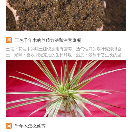
三色千年木的养殖方法和注意事项
土壤：花盆中的壤土建议选用有营养，透气性好的腐叶泥潭混合
土；光照：喜欢阳光充足的生长环境；温度：最利于它生长的温度
是18℃-28℃；浇水：夏天天气干燥可以给水勤一点；施肥：每个
月可以给植株施1-2次肥，如果是养殖了很多年的植株则需要每1-2
个周施一次肥。
千年木怎么修剪