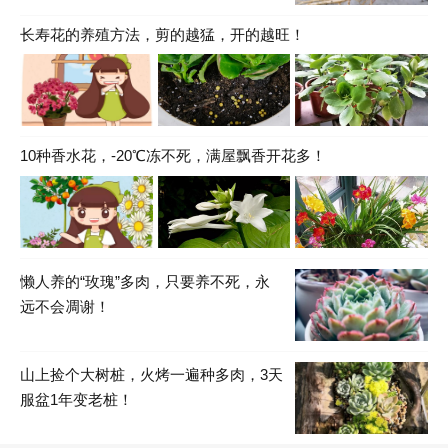
长寿花的养殖方法，剪的越猛，开的越旺！
10种香水花，-20℃冻不死，满屋飘香开花多！
懒人养的“玫瑰”多肉，只要养不死，永
远不会凋谢！
山上捡个大树桩，火烤一遍种多肉，3天
服盆1年变老桩！