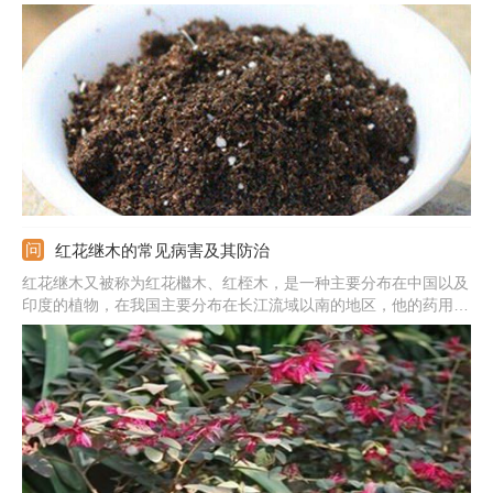
水，冬季应少浇水。光照：要放在有足够光照的地方，保证阳光其
开花才会更好。注意：夏天应注意遮阳，还要适当修剪枝条。
红花继木的常见病害及其防治
红花继木又被称为红花檵木、红桎木，是一种主要分布在中国以及
印度的植物，在我国主要分布在长江流域以南的地区，他的药用价
值非常丰富，花、叶、根都可以用做药材。但是红花继木也经常遭
受病害的威胁，今天小编就带大家看一下红花继木的常见病害及其
防治。