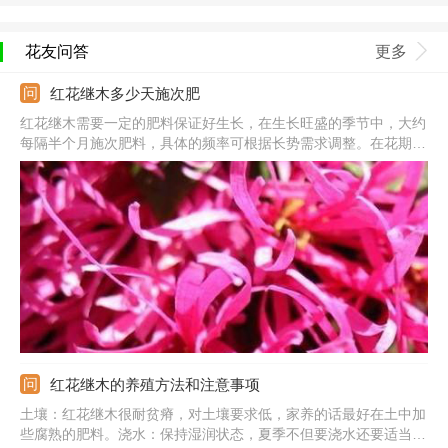
花友问答
更多
红花继木多少天施次肥
红花继木需要一定的肥料保证好生长，在生长旺盛的季节中，大约
每隔半个月施次肥料，具体的频率可根据长势需求调整。在花期来
临之前，可以适当多施肥，隔上10天左右施次肥。夏季和冬季正好
处在休眠期，此时生长比较的缓慢，可隔上很长一段时间施次肥，
或直接不施肥。
红花继木的养殖方法和注意事项
土壤：红花继木很耐贫瘠，对土壤要求低，家养的话最好在土中加
些腐熟的肥料。浇水：保持湿润状态，夏季不但要浇水还要适当喷