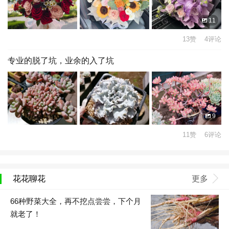
11
13赞 4评论
专业的脱了坑，业余的入了坑
9
11赞 6评论
花花聊花
更多
66种野菜大全，再不挖点尝尝，下个月
就老了！