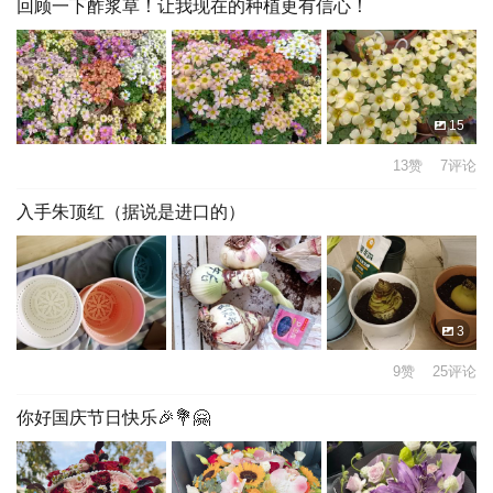
回顾一下酢浆草！让我现在的种植更有信心！
15
13赞 7评论
入手朱顶红（据说是进口的）
3
9赞 25评论
你好国庆节日快乐🎉💐🤗