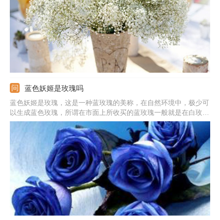
蓝色妖姬是玫瑰吗
蓝色妖姬是玫瑰，这是一种蓝玫瑰的美称，在自然环境中，极少可
以生成蓝色玫瑰，所谓在市面上所收买的蓝玫瑰一般就是在白玫瑰
成长初期，还未长成成熟花朵品种的时候，人工加上不易掉色的蓝
色染色剂染制而成。