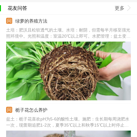
花友问答
更多
绿萝的养殖方法
土培：肥沃且松软透气的土壤。水培：耐阴，但需每半月移至强光
照环境中。光照和温度：室温20℃以上即可。水肥管理：盆土变干
需要及时浇水，一次浇透，秋冬减少浇水和施肥。常见病害：炭疽
病、根腐病、叶斑病。
栀子花怎么养护
盆土：栀子花喜欢pH为5-6的酸性土壤。施肥：生长期每周浇肥水
一次，现蕾期追肥1-2次，夏季35℃以上和秋季15℃以上时停止施
肥。浇水：保持盆土湿润，晚上可喷雾将叶片淋湿。光照：要充