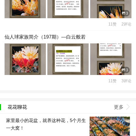
3
11赞 2评论
仙人球家族简介（197期）—白云般若
3
11赞 3评论
花花聊花
更多
家里最小的花盆，就养这种花，5个月生
一大窝！