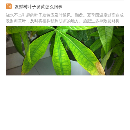
发财树叶子发黄怎么回事
浇水不当引起的叶子发黄应及时通风、翻盆。夏季因温度过高造成
发财树黄叶，及时将植株移到阴凉的地方。施肥过多导致发财树根
部腐烂，将植株脱盆，清理腐烂的部分，换上新土，重新栽种。
君子兰开花有什么兆头
君子兰的花期主要以春夏季为主，开花是报喜的兆头，象征着家庭
和睦，家族驯良。君子兰花语是高贵宝贵，象征人高尚品格，寓意
高雅公正。正如花开养人屋的说法一样，君子兰开花是个很好的兆
头。