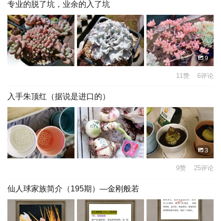
专业的脱了坑，业余的入了坑
9
11赞 6评论
入手朱顶红（据说是进口的）
3
9赞 25评论
仙人球家族简介（195期）—金刚般若