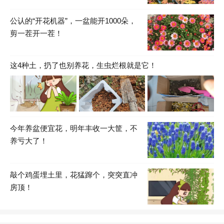
公认的“开花机器”，一盆能开1000朵，
剪一茬开一茬！
这4种土，扔了也别养花，生虫烂根就是它！
今年养盆便宜花，明年丰收一大筐，不
养亏大了！
敲个鸡蛋埋土里，花猛蹿个，突突直冲
房顶！