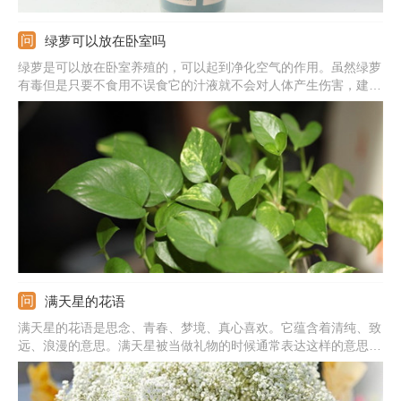
绿萝可以放在卧室吗
绿萝是可以放在卧室养殖的，可以起到净化空气的作用。虽然绿萝
有毒但是只要不食用不误食它的汁液就不会对人体产生伤害，建议
晚上不要放在卧室养殖，因为呼吸作用会生成二氧化碳。
满天星的花语
满天星的花语是思念、青春、梦境、真心喜欢。它蕴含着清纯、致
远、浪漫的意思。满天星被当做礼物的时候通常表达这样的意思：
我在思念你，你是清纯的，我是真心喜欢你的，拥有你我很喜悦。