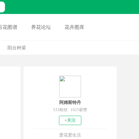
百花图谱
养花论坛
花卉图库
阳台种菜
阿姆斯特丹
533粉丝 1025获赞
+关注
爱花爱生活