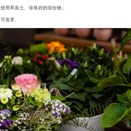
以使用草炭土、珍珠岩的混合物；
即可发芽。