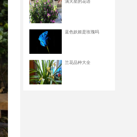
满天星的花语
蓝色妖姬是玫瑰吗
兰花品种大全