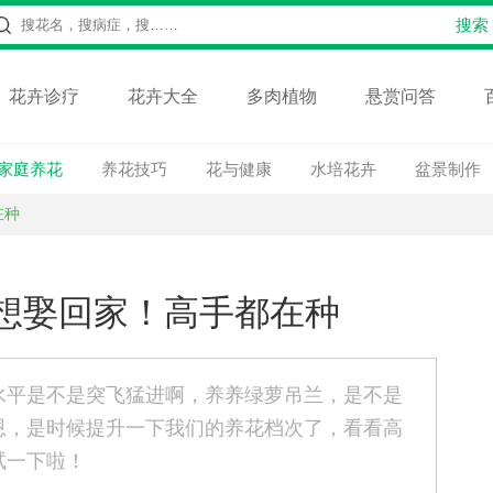
花卉诊疗
花卉大全
多肉植物
悬赏问答
家庭养花
养花技巧
花与健康
水培花卉
盆景制作
在种
想娶回家！高手都在种
水平是不是突飞猛进啊，养养绿萝吊兰，是不是
恩，是时候提升一下我们的养花档次了，看看高
试一下啦！