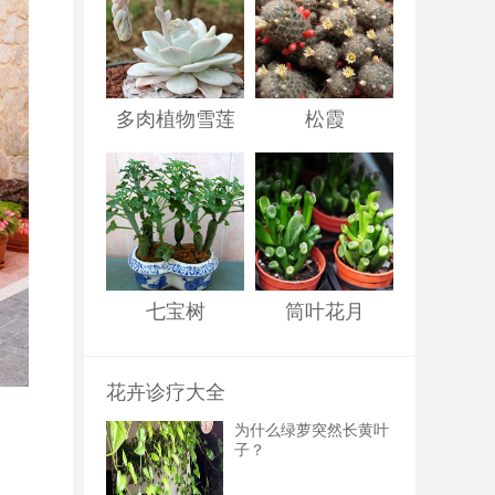
多肉植物雪莲
松霞
七宝树
筒叶花月
花卉诊疗大全
为什么绿萝突然长黄叶
子？