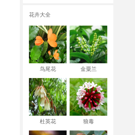
花卉大全
鸟尾花
金粟兰
杜英花
狼毒