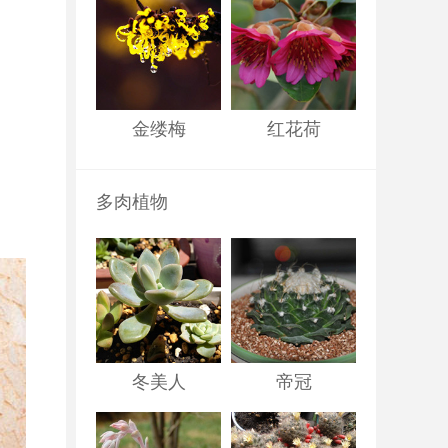
金缕梅
红花荷
多肉植物
冬美人
帝冠