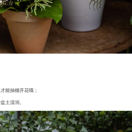
；
豆才能抽穗开花哦；
持盆土湿润。