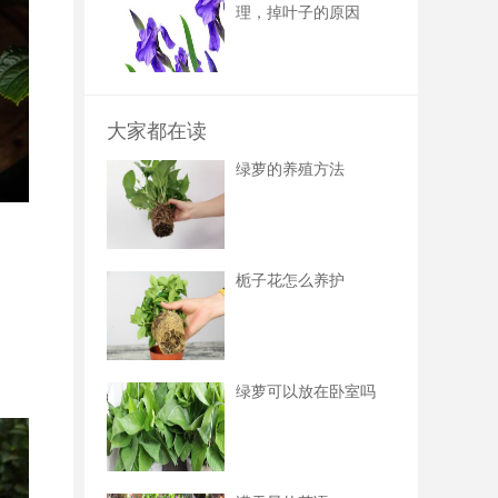
理，掉叶子的原因
大家都在读
绿萝的养殖方法
栀子花怎么养护
绿萝可以放在卧室吗