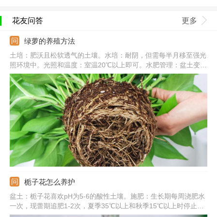
花友问答
更多
绿萝的养殖方法
土培：肥沃且松软透气的土壤。水培：耐阴，但需每半月移至强光
照环境中。光照和温度：室温20℃以上即可。水肥管理：盆土变干
需要及时浇水，一次浇透，秋冬减少浇水和施肥。常见病害：炭疽
病、根腐病、叶斑病。
栀子花怎么养护
盆土：栀子花喜欢pH为5-6的酸性土壤。施肥：生长期每周浇肥水
一次，现蕾期追肥1-2次，夏季35℃以上和秋季15℃以上时停止施
肥。浇水：保持盆土湿润，晚上可喷雾将叶片淋湿。光照：要充