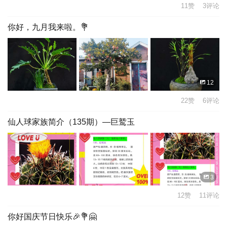
11赞 3评论
你好，九月我来啦。💐
12
22赞 6评论
仙人球家族简介（135期）—巨鹫玉
3
12赞 11评论
你好国庆节日快乐🎉💐🤗