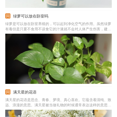
绿萝可以放在卧室吗
绿萝是可以放在卧室养殖的，可以起到净化空气的作用。虽然绿萝
有毒但是只要不食用不误食它的汁液就不会对人体产生伤害，建议
晚上不要放在卧室养殖，因为呼吸作用会生成二氧化碳。
满天星的花语
满天星的花语是思念、青春、梦境、真心喜欢。它蕴含着清纯、致
远、浪漫的意思。满天星被当做礼物的时候通常表达这样的意思：
我在思念你，你是清纯的，我是真心喜欢你的，拥有你我很喜悦。