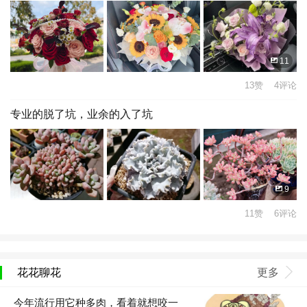
11
13赞 4评论
专业的脱了坑，业余的入了坑
9
11赞 6评论
花花聊花
更多
今年流行用它种多肉，看着就想咬一