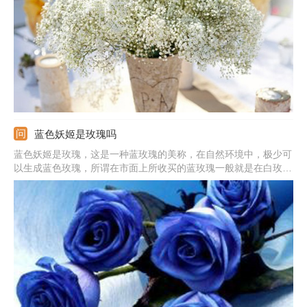
蓝色妖姬是玫瑰吗
蓝色妖姬是玫瑰，这是一种蓝玫瑰的美称，在自然环境中，极少可
以生成蓝色玫瑰，所谓在市面上所收买的蓝玫瑰一般就是在白玫瑰
成长初期，还未长成成熟花朵品种的时候，人工加上不易掉色的蓝
色染色剂染制而成。