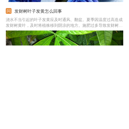
发财树叶子发黄怎么回事
浇水不当引起的叶子发黄应及时通风、翻盆。夏季因温度过高造成
发财树黄叶，及时将植株移到阴凉的地方。施肥过多导致发财树根
部腐烂，将植株脱盆，清理腐烂的部分，换上新土，重新栽种。
君子兰开花有什么兆头
君子兰的花期主要以春夏季为主，开花是报喜的兆头，象征着家庭
和睦，家族驯良。君子兰花语是高贵宝贵，象征人高尚品格，寓意
高雅公正。正如花开养人屋的说法一样，君子兰开花是个很好的兆
头。