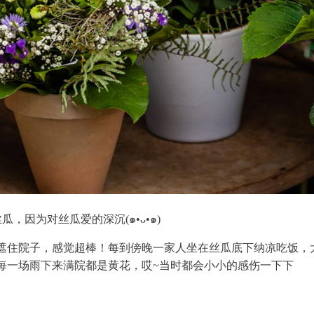
，因为对丝瓜爱的深沉(๑•ᴗ•๑)
遮住院子，感觉超棒！每到傍晚一家人坐在丝瓜底下纳凉吃饭，
每一场雨下来满院都是黄花，哎~当时都会小小的感伤一下下