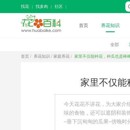
找花
找多肉
社区
首页
养花知识
全部
首页
/
养花知识
/
家庭养花
/
家里不仅能种花，种瓜也是棒
家里不仅能
今天花花不讲花，为大家介
味的食物，还可以遮阴和装
~垂下沉甸甸的瓜果~傍晚时