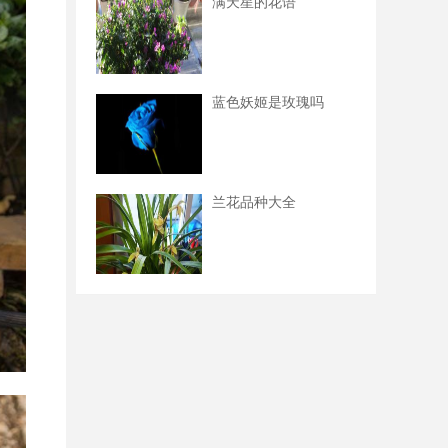
满天星的花语
蓝色妖姬是玫瑰吗
兰花品种大全