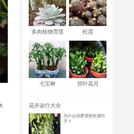
多肉植物雪莲
松霞
七宝树
筒叶花月
花卉诊疗大全
大
为什么绿萝突然长黄叶
子？