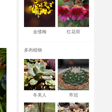
金缕梅
红花荷
多肉植物
冬美人
帝冠