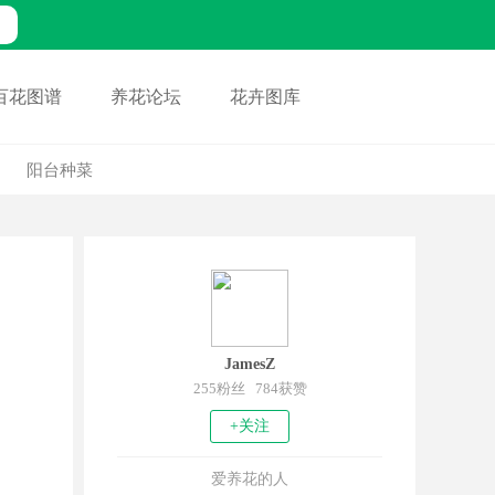
百花图谱
养花论坛
花卉图库
阳台种菜
JamesZ
255粉丝 784获赞
+关注
爱养花的人