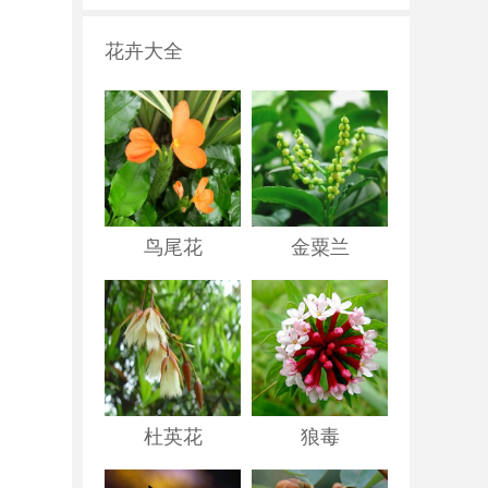
花卉大全
鸟尾花
金粟兰
杜英花
狼毒