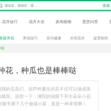
花卉诊疗
花卉大全
多肉植物
悬赏问答
家庭养花
养花技巧
花与健康
水培花卉
盆景制作
棒哒
种花，种瓜也是棒棒哒
绍我的瓜瓜们。葫芦科蔓生的瓜不仅可以做成美
饰庭院。设想一下：满院的绿荫下开出朵朵小花
分随手摘下几个做成小菜，真是一种享受啊！