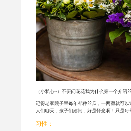
（小私心~）不要问花花我为什么第一个介绍丝瓜
记得老家院子里每年都种丝瓜，一两颗就可以
人们聊天，孩子们嬉闹，好是怀念啊！只是每
习性：