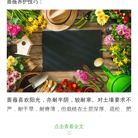
蔷薇养护技巧：
蔷薇喜欢阳光，亦耐半阴，较耐寒。对土壤要求不
严，耐干旱，耐瘠薄，但栽植在土层深厚、疏松、肥
沃湿润而又排水通畅的土壤中则生长更好。不耐水
点击查看全文
湿，忌积水。