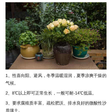
1、性喜向阳、避风，冬季温暖湿润，夏季凉爽干燥的
气候。
2、8℃以上即可正常生长，一般可耐-14℃低温。
3、要求腐殖质丰富、疏松肥沃、排水良好的微酸性沙
质壤土。