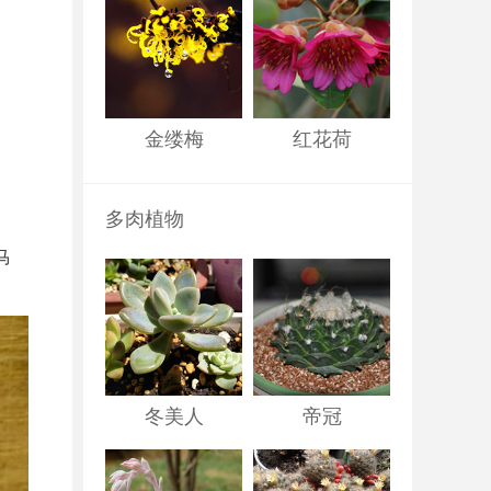
金缕梅
红花荷
多肉植物
马
冬美人
帝冠