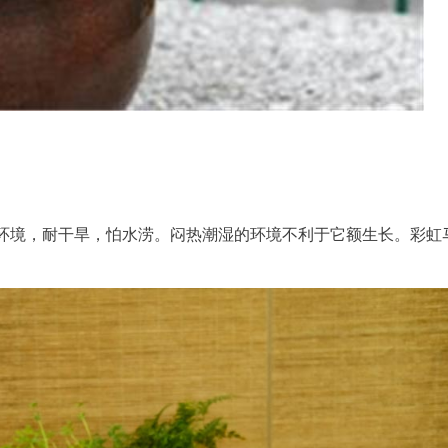
环境，耐干旱，怕水涝。闷热潮湿的环境不利于它额生长。彩虹