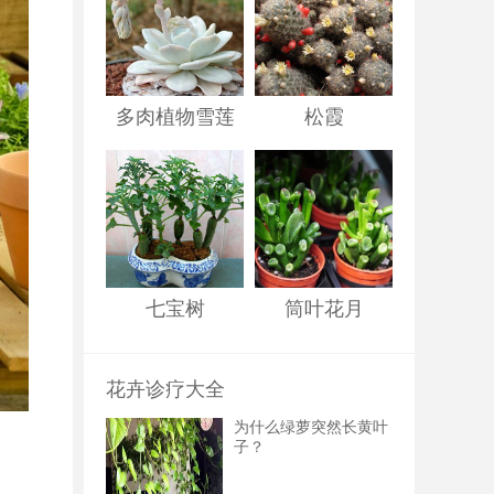
多肉植物雪莲
松霞
七宝树
筒叶花月
花卉诊疗大全
为什么绿萝突然长黄叶
子？