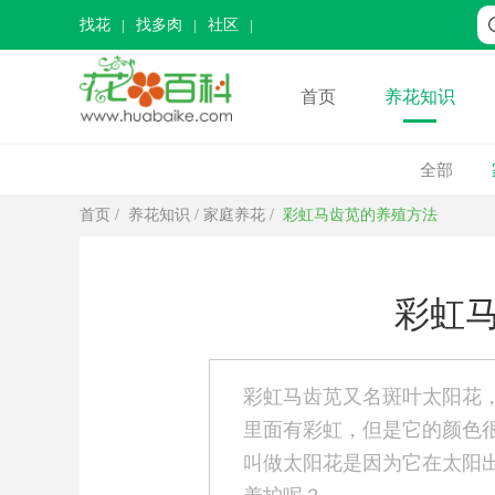
找花
找多肉
社区
首页
养花知识
全部
首页
/
养花知识
/
家庭养花
/
彩虹马齿苋的养殖方法
彩虹
彩虹马齿苋又名斑叶太阳花
里面有彩虹，但是它的颜色
叫做太阳花是因为它在太阳