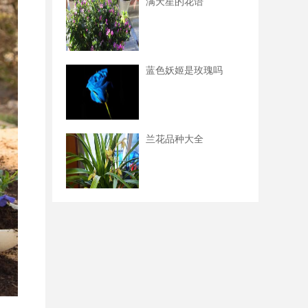
满天星的花语
蓝色妖姬是玫瑰吗
兰花品种大全