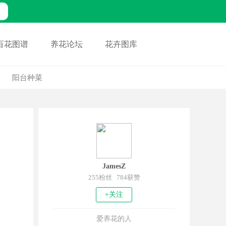
百花图谱
养花论坛
花卉图库
阳台种菜
JamesZ
255粉丝 784获赞
+关注
爱养花的人