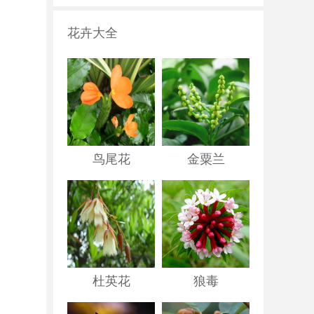
花卉大全
鸟尾花
金粟兰
杜英花
狼毒