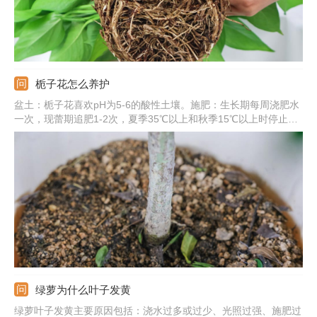
栀子花怎么养护
盆土：栀子花喜欢pH为5-6的酸性土壤。施肥：生长期每周浇肥水
一次，现蕾期追肥1-2次，夏季35℃以上和秋季15℃以上时停止施
肥。浇水：保持盆土湿润，晚上可喷雾将叶片淋湿。光照：要充
足，除七八月份正午外可放在阳光下养护。
绿萝为什么叶子发黄
绿萝叶子发黄主要原因包括：浇水过多或过少、光照过强、施肥过