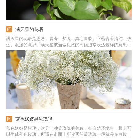
满天星的花语
满天星的花语是思念、青春、梦境、真心喜欢。它蕴含着清纯、致
远、浪漫的意思。满天星被当做礼物的时候通常表达这样的意思：
我在思念你，你是清纯的，我是真心喜欢你的，拥有你我很喜悦。
蓝色妖姬是玫瑰吗
蓝色妖姬是玫瑰，这是一种蓝玫瑰的美称，在自然环境中，极少可
以生成蓝色玫瑰，所谓在市面上所收买的蓝玫瑰一般就是在白玫瑰