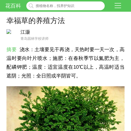
花百科
幸福草的养殖方法
江灏
青岛园林学校讲师
摘要
浇水：土壤要见干再浇，天热时要一天一次，高
温时要向叶片喷水；施肥：在春秋季节以氮肥为主，
配磷钾肥；温度：适宜温度在10℃以上，高温时适当
遮阴；光照：全日照或半阴皆可。