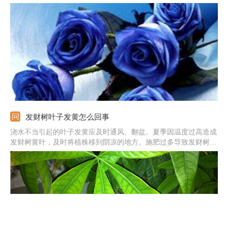
成长初期，还未长成成熟花朵品种的时候，人工加上不易掉色的蓝
色染色剂染制而成。
发财树叶子发黄怎么回事
浇水不当引起的叶子发黄应及时通风、翻盆。夏季因温度过高造成
发财树黄叶，及时将植株移到阴凉的地方。施肥过多导致发财树根
部腐烂，将植株脱盆，清理腐烂的部分，换上新土，重新栽种。