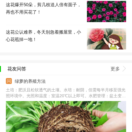
这花爆开50朵，剪几枝送人倍有面子，
再也不用买花了！
这花公认难养，冬天别急着搬屋里，小
心花苞掉一地！
花友问答
更多
绿萝的养殖方法
土培：肥沃且松软透气的土壤。水培：耐阴，但需每半月移至强光
照环境中。光照和温度：室温20℃以上即可。水肥管理：盆土变干
需要及时浇水，一次浇透，秋冬减少浇水和施肥。常见病害：炭疽
病、根腐病、叶斑病。