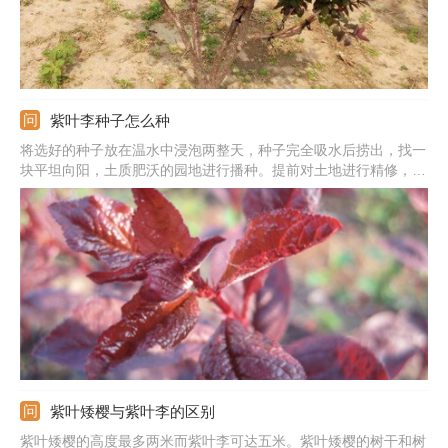
紫叶李种子怎么种
将选好的种子放在温水中浸泡两整天，种子完全吸水后捞出，找一
块平坦向阳，土质肥沃的园地进行播种。提前对土地进行精修，深
度翻土后将杂质剔除，用多菌灵进行杀菌，最后留下松软肥沃的园
土。将浸泡之后的种子播到园地中，可以提前挖好两公分的小坑，
将种子放进去之后，喷撒适量水，用土将种子盖上，整平即可。
紫叶矮樱与紫叶李的区别
紫叶矮樱的高度最多两米而紫叶李可达五米。紫叶矮樱的树干和树