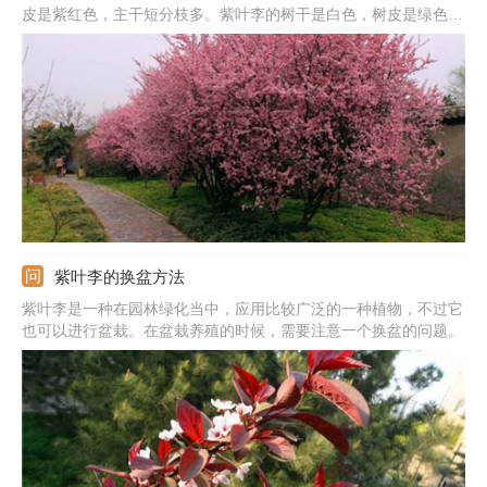
皮是紫红色，主干短分枝多。紫叶李的树干是白色，树皮是绿色，
主干很长。紫叶矮樱的花色比较鲜艳，到花后期，偏粉红色。紫叶
李的花色偏白，到了后期基本上就是白色的。
紫叶李的换盆方法
紫叶李是一种在园林绿化当中，应用比较广泛的一种植物，不过它
也可以进行盆栽。在盆栽养殖的时候，需要注意一个换盆的问题。