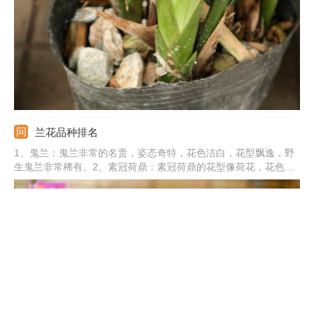
可以使用兰花专用缓释肥，有效促进兰花根部的生长。
兰花品种排名
1、鬼兰：鬼兰非常的名贵，姿态奇特，花色洁白，花型飘逸，野
生鬼兰非常稀有。2、素冠荷鼎：素冠荷鼎的花型像荷花，花色素
净好看。3、荷之冠：荷之冠是莲瓣兰的一种名贵品种，花型优
美，花色丰富。4、蝴蝶兰：蝴蝶兰就像是飞舞的蝴蝶，花色绚丽
多彩。5、其他：还有翡翠兰、石斛兰、墨兰、建兰、春兰、蕙兰
等品种。