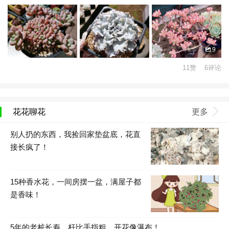
9
11赞 6评论
花花聊花
更多
别人扔的东西，我捡回家垫盆底，花直
接长疯了！
15种香水花，一间房摆一盆，满屋子都
是香味！
5年的老桩长寿，杆比手指粗，开花像瀑布！