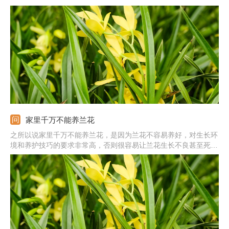
家里千万不能养兰花
之所以说家里千万不能养兰花，是因为兰花不容易养好，对生长环
境和养护技巧的要求非常高，否则很容易让兰花生长不良甚至死
亡。而且一些品种的兰花十分名贵，购买的价格不低，同时使用的
兰花植料、肥料一般都是兰花专用型的，因此新手想要在家里养好
兰花需要购买特殊的园艺资材，让很多人觉得兰花不能养。