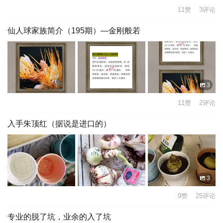
11赞 3评论
仙人球家族简介（195期）—金刚般若
3
11赞 2评论
入手朱顶红（据说是进口的）
3
9赞 25评论
专业的脱了坑，业余的入了坑