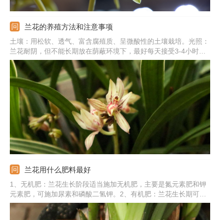
兰花的养殖方法和注意事项
土壤：用松软、透气、富含腐殖质、呈微酸性的土壤栽培。光照：
兰花耐阴，但不能长期放在荫蔽环境下，最好每天接受3-4小时的
散光。肥水：生长季勤浇水，保证土壤微湿，还要勤施薄肥，用稀
释的肥液即可。温度：提供15-25℃的环境，冬季需保温在10℃以
上。注意事项：养殖兰花期间需加强通风，否则易感染病虫害。
兰花用什么肥料最好
1、无机肥：兰花生长阶段适当施加无机肥，主要是氮元素肥和钾
元素肥，可施加尿素和磷酸二氢钾。2、有机肥：兰花生长期可施
加有机肥，主要是当做底肥使用，也可以当做追肥。3、水溶肥：
兰花还可以施加水溶肥，能促使根部充分吸收养分。4、专用肥：