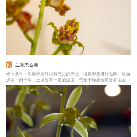
时，应选择透气、疏松且肥沃的土壤，它的根系脆弱，土壤中不能
有积水，以免烂根，养殖环境的通风性还要足够好。
兰花怎么养
光照条件：保证养殖环境有充足的光照，但夏季要进行遮阳。适当
浇水：耐干旱，土壤要有一定的湿度，气候干燥要给植株和地面喷
水。基质环境：栽培基质要有良好的透气性，表面可铺上水苔进行
保水。注意事项：北方地区过冬要注意防寒，可搬到室内，并调整
温度在5℃以上。