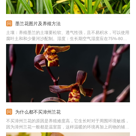
墨兰花图片及养殖方法
土壤：养殖墨兰的土壤要松软、透气性强，且不易积水，可以使用
腐叶土和和少量河沙配制。湿度：生长期空气湿度应在75%-80%
之间，冬季湿度应在50%左右，土壤要保持湿润状，不能有积水。
阳光：它喜欢散光，夏季一定要进行遮光，避免强光晒伤，冬季则
要放到阳光直射的位置。
为什么都不买漳州兰花
不买漳州兰花的原因是养殖难度高，它生长时对于周围环境敏感，
因为漳州兰花一般都是温室苗，这样温暖的环境再加上药物的辅助
生长，购买后植株无法适应自然环境就会死亡。在养殖漳州兰花