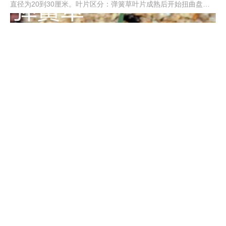
直径为20到30厘米。叶片区分：弹簧草叶片成熟后开始扭曲盘
旋，成为弹簧状；小苍角殿叶片颜色为浅绿色。花朵区分：前者花
梗极长，花朵颜色为淡黄色；后者花朵颜色为绿白色。
弹簧草种子怎么种
选择富有肥力的栽植土，施一些基肥，消毒后理平，将收集到的种
子撒到土面，用水壶将花盆中的栽植土浇湿，还可以向花盆周围的
空气中喷一些水，以提升空气湿度。出苗后进行移栽即可。