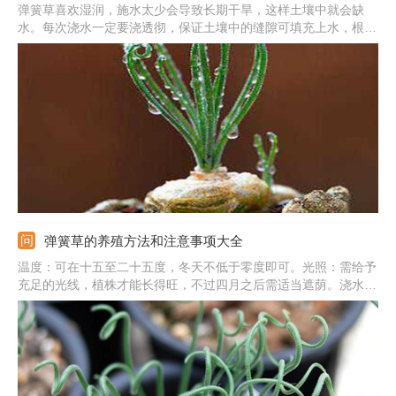
弹簧草喜欢湿润，施水太少会导致长期干旱，这样土壤中就会缺
水。每次浇水一定要浇透彻，保证土壤中的缝隙可填充上水，根部
在花盆中能吸收到足够的水分。水量也不能太多，如果施水过量的
话，会导致盆土中出现积水，鳞茎会腐烂。植株生长的情况不同，
施水量需根据具体情况调整。
弹簧草的养殖方法和注意事项大全
温度：可在十五至二十五度，冬天不低于零度即可。光照：需给予
充足的光线，植株才能长得旺，不过四月之后需适当遮荫。浇水：
适量补充，避免积水。施肥：十月至四月每个月施肥一次。繁殖：
可用分株法。换盆：每年八月换盆一次。