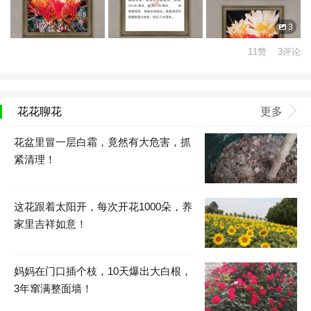
3
11赞 3评论
花花聊花
更多
花盆里冒一层白霜，竟然有大危害，抓
紧清理！
这花跟着太阳开，每次开花1000朵，养
家里吉祥如意！
妈妈在门口插个枝，10天爆出大白根，
3年窜满整面墙！