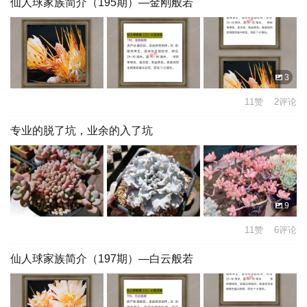
仙人球家族简介（195期）—金刚般若
3
11赞 2评论
专业的脱了坑，业余的入了坑
9
11赞 6评论
仙人球家族简介（197期）—白云般若