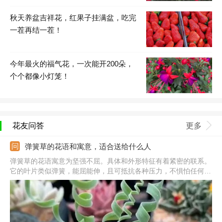
秋天养盆吉祥花，红果子挂满盆，吃完
一茬再结一茬！
今年最火的福气花，一次能开200朵，
个个都像小灯笼！
花友问答
更多
弹簧草的花语和寓意，适合送给什么人
弹簧草的花语寓意为坚强不屈。具体和外形特征有着紧密的联系。
它的叶片类似弹簧，能屈能伸，且可抵抗各种压力，不惧怕任何困
难。也因此花语寓意很适合将它送给正处在逆境中的朋友，同事，
表示希望他们遇到困难时不要退缩，勇敢面对才行，这也可是给对
方的一种鼓励。另外，也可表达一种赞美之意。