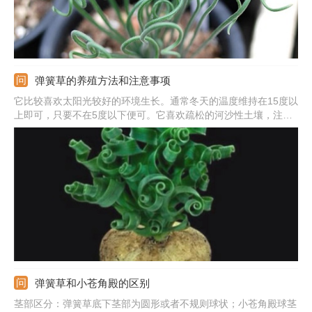
弹簧草的养殖方法和注意事项
它比较喜欢太阳光较好的环境生长。通常冬天的温度维持在15度以
上即可，只要不在5度以下便可。它喜欢疏松的河沙性土壤，注意
透气透水。弹簧草比较喜欢潮湿的环境，但注意不要浇过多的水。
可以适当施加花肥，一个月可以施加一次稀释后的肥水。
弹簧草和小苍角殿的区别
茎部区分：弹簧草底下茎部为圆形或者不规则球状；小苍角殿球茎