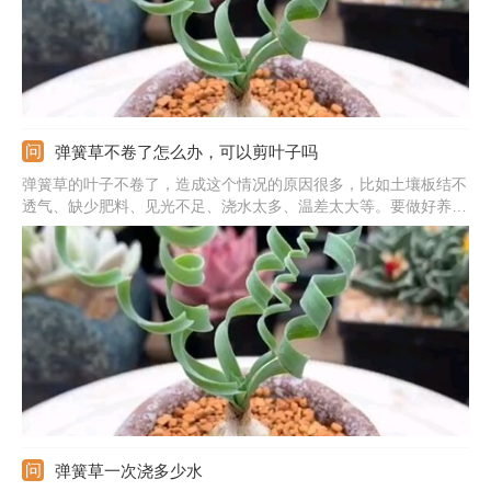
弹簧草不卷了怎么办，可以剪叶子吗
弹簧草的叶子不卷了，造成这个情况的原因很多，比如土壤板结不
透气、缺少肥料、见光不足、浇水太多、温差太大等。要做好养护
管理，更换上疏松、排水好的微酸性土壤，栽种时混入基肥，后期
生长中及时追肥，平时生长期多见见阳光，注意合理浇水，不能产
生积水，昼夜温差控制在10℃以内。
弹簧草一次浇多少水