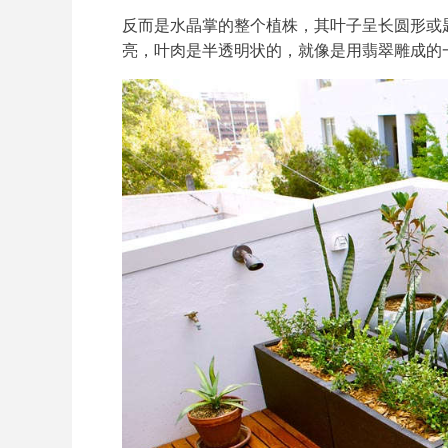
反而是水晶掌的整个植株，其叶子呈长圆形或
亮，叶肉是半透明状的，就像是用翡翠雕成的