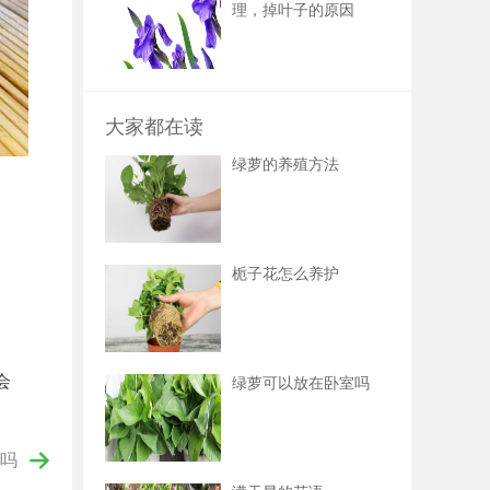
理，掉叶子的原因
大家都在读
绿萝的养殖方法
栀子花怎么养护
会
绿萝可以放在卧室吗
吗