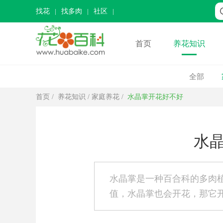
找花
找多肉
社区
首页
养花知识
全部
首页
/
养花知识
/
家庭养花
/
水晶掌开花好不好
水
水晶掌是一种百合科的多肉
值，水晶掌也会开花，那它