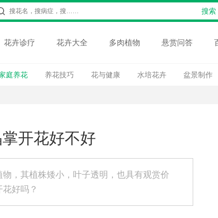
花卉诊疗
花卉大全
多肉植物
悬赏问答
家庭养花
养花技巧
花与健康
水培花卉
盆景制作
晶掌开花好不好
植物，其植株矮小，叶子透明，也具有观赏价
开花好吗？