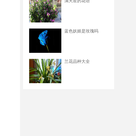
满天星的花语
蓝色妖姬是玫瑰吗
兰花品种大全