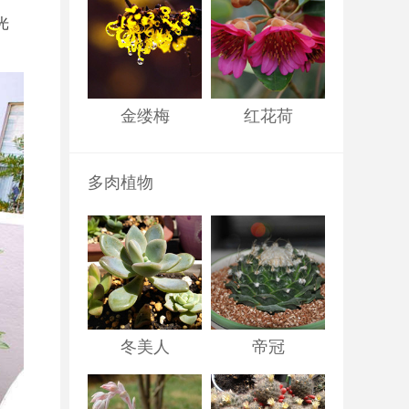
光
金缕梅
红花荷
多肉植物
冬美人
帝冠