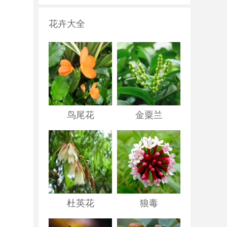
花卉大全
鸟尾花
金粟兰
杜英花
狼毒