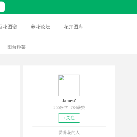
百花图谱
养花论坛
花卉图库
阳台种菜
JamesZ
255粉丝 784获赞
+关注
爱养花的人