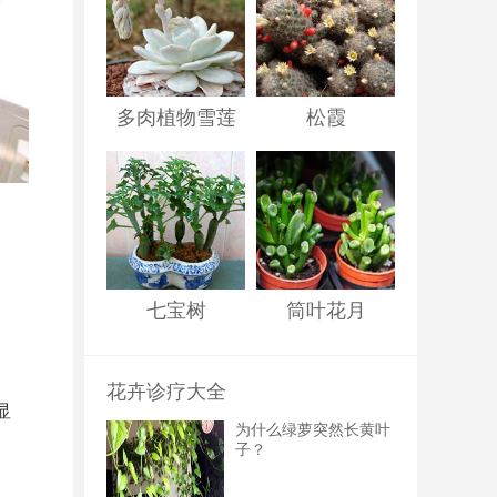
多肉植物雪莲
松霞
七宝树
筒叶花月
花卉诊疗大全
显
为什么绿萝突然长黄叶
子？